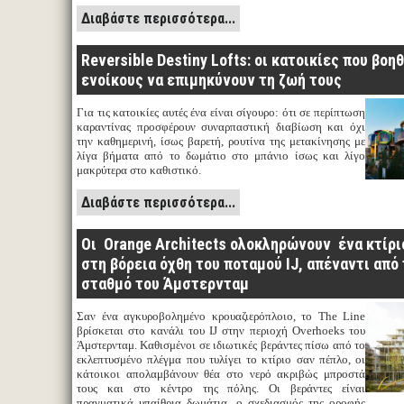
Διαβάστε περισσότερα...
Reversible Destiny Lofts: οι κατοικίες που βοη
ενοίκους να επιμηκύνουν τη ζωή τους
Για τις κατοικίες αυτές ένα είναι σίγουρο: ότι σε περίπτωση
καραντίνας προσφέρουν συναρπαστική διαβίωση και όχι
την καθημερινή, ίσως βαρετή, ρουτίνα της μετακίνησης με
λίγα βήματα από το δωμάτιο στο μπάνιο ίσως και λίγο
μακρύτερα στο καθιστικό.
Διαβάστε περισσότερα...
Οι Orange Architects ολοκληρώνουν ένα κτίρι
στη βόρεια όχθη του ποταμού IJ, απέναντι από
σταθμό του Άμστερνταμ
Σαν ένα αγκυροβολημένο κρουαζιερόπλοιο, το The Line
βρίσκεται στο κανάλι του IJ στην περιοχή Overhoeks του
Άμστερνταμ. Καθισμένοι σε ιδιωτικές βεράντες πίσω από το
εκλεπτυσμένο πλέγμα που τυλίγει το κτίριο σαν πέπλο, οι
κάτοικοι απολαμβάνουν θέα στο νερό ακριβώς μπροστά
τους και στο κέντρο της πόλης. Οι βεράντες είναι
πραγματικά υπαίθρια δωμάτια, ο σχεδιασμός της οροφής