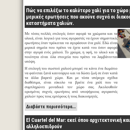
Πώς να επιλέξω το καλύτερο χαλί για το χώρο 
μερικές ερωτήσεις που ακούνε συχνά οι διακο
καταστήματα χαλιών.
Με τόσες πολλές επιλογές όσον αφορά τα χρώματα και τα
υλικά, είναι λογικό για τους αγοραστές να έχουν σημαντικές
ερωτήσεις όταν πρόκειται να αγοράσουν ένα χαλί. Εδώ είναι
μερικά σημεία που πρέπει να έχετε κατά νου όσον αφορά
στην αγορά ενός χαλιού. Το χρώμα, η υφή, το υλικό και η
ποιότητα είναι όλα στοιχεία που πρέπει να λαμβάνονται
υπόψη.
Η επιλογή του σωστού χαλιού μπορεί να κάνει ένα δωμάτιο
να φαίνεται ξανά καινούργιο και να δώσει ζωή σε έναν κατά
τα άλλα βαρετό χώρο. Και με τόσα υπέροχα σχέδια
διαθέσιμα, είναι εύκολο να βρείτε ένα χαλί που να
συμπληρώνει μοναδικά τον χώρο σας. Ακολουθούν
ορισμένες συχνές ερωτήσεις από υποψήφιους αγοραστές
χαλιών προς τους εμπόρους ή τους διακοσμητές.
Διαβάστε περισσότερα...
El Cuartel del Mar: εκεί όπου αρχιτεκτονική κα
αλληλoεπιδρούν