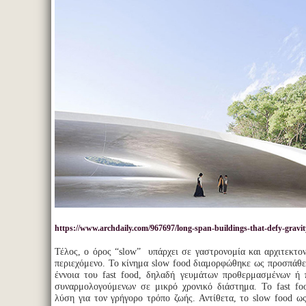
https://www.archdaily.com/967697/long-span-buildings-that-defy-gravit
Τέλος, ο όρος “slow” υπάρχει σε γαστρονομία και αρχιτεκτο
περιεχόμενο. Το κίνημα slow food διαμορφώθηκε ως προσπάθε
έννοια του fast food, δηλαδή γευμάτων προθερμασμένων ή 
συναρμολογούμενων σε μικρό χρονικό διάστημα. Το fast fo
λύση για τον γρήγορο τρόπο ζωής. Αντίθετα, το slow food ω