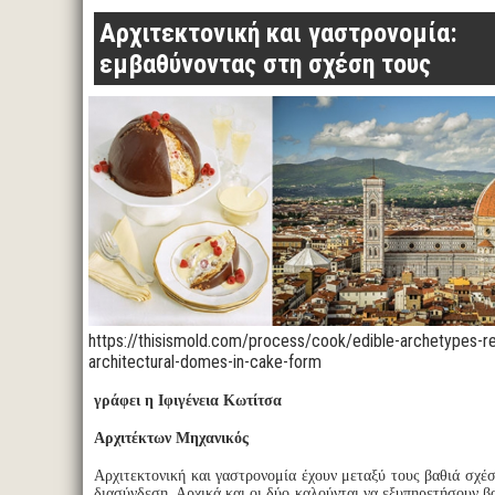
Αρχιτεκτονική και γαστρονομία:
εμβαθύνοντας στη σχέση τους
https://thisismold.com/process/cook/edible-archetypes-r
architectural-domes-in-cake-form
γράφει η Ιφιγένεια Κωτίτσα
Αρχιτέκτων Μηχανικός
Αρχιτεκτονική και γαστρονομία έχουν μεταξύ τους βαθιά σχέ
διασύνδεση. Αρχικά και οι δύο καλούνται να εξυπηρετήσουν β