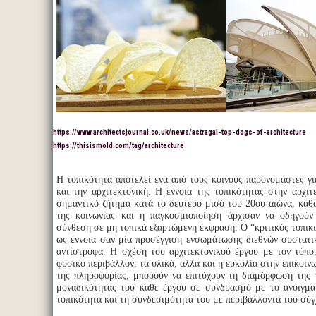
https://www.architectsjournal.co.uk/news/astragal-top-dogs-of-architecture
https://thisismold.com/tag/architecture
Η τοπικότητα αποτελεί ένα από τους κοινούς παρονομαστές γ
και την αρχιτεκτονική. Η έννοια της τοπικότητας στην αρχιτ
σημαντικό ζήτημα κατά το δεύτερο μισό του 20ου αιώνα, καθ
της κοινωνίας και η παγκοσμιοποίηση άρχισαν να οδηγούν 
σύνθεση σε μη τοπικά εξαρτώμενη έκφραση. O “κριτικός τοπικ
ως έννοια σαν μία προσέγγιση ενσωμάτωσης διεθνών συστατι
αντίστροφα. Η σχέση του αρχιτεκτονικού έργου με τον τόπο
φυσικό περιβάλλον, τα υλικά, αλλά και η ευκολία στην επικοιν
της πληροφορίας, μπορούν να επιτύχουν τη διαμόρφωση της 
μοναδικότητας του κάθε έργου σε συνδυασμό με το άνοιγμα
τοπικότητα και τη συνδεσιμότητα του με περιβάλλοντα του σύ