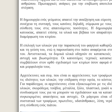
ανθρώπου. Πρωταρχικές ανάγκες για την επιβίωση αποτελο
στέγαση.
Η δημιουργία ενός γεύματος απαιτεί την αναζήτηση και εύρεση
συνέχεια τη συνταγή, τους κανόνες δηλαδή, σύμφωνα με τους 
σύνθεση τους στις απαιτούμενες ποσότητες. Η δημιουργία
κατοικίας, απαιτεί επίσης τα υλικά και βέβαια τον απαραίτητ
διαμόρφωση του κτιρίου.
Η επιλογή των υλικών για την παρασκευή του φαγητού καθορίζε
και τη γεύση του, ενώ η παρουσίαση στο πιάτο αναφέρεται στη
του. Αντιστικτικά, τα δομικά υλικά οδηγούν σε κατασκευές
αντοχή και βιωσιμότητα. Οι καινοτόμες τεχνικές κατασκ
συμβάλλουν στον ορθό σχεδιασμό των κτιρίων όσον αφορά σ
και μορφολογία τους.
Αρχιτέκτονες και σεφ, που είναι οι αρχιτέκτονες των τροφίμω
τις ιδιότητες των υλικών, την επίδραση στην υγεία, το κόστος
Για παράδειγμα, οι αρχιτέκτονες είναι εξοικειωμένοι με τις ιδ
υλικών, σκυρόδεμα, τούβλα, μέταλλα, ξύλο, πλαστικό, γυαλί κ
συνδυασμού τους για να μπορούν να σχεδιάσουν και να κατα
συγκεκριμένες απαιτήσεις και αντοχές. Οι μάγειροι είναι ε
συστατικά των τροφίμων, πρωτεΐνες, υδατάνθρακες, λίπη, νερό
στη σύνθεση ενός πιάτου.