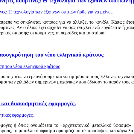
ητες κουρτίνες: Η τεχνολογία των έξυπνων σπιτιών ήρθ
πρεπε να σηκώνεται κάποιος για να αλλάξει το κανάλι. Κάπως έτσι
κουρτίνες. Αν ο ήλιος έχει αρχίσει να σας ενοχλεί ενώ εργάζεστε ή χα
κής σκίασης: οι κουρτίνες, οι περσίδες και τα στόρια.
νασυγκρότηση του νέου ελληνικού κράτους
με χρέος να ερευνήσουμε και να τιμήσουμε τους Έλληνες τεχνικούς 
μοι των χιλιάδων σημερινών μηχανικών που έδωσαν το παρόν τους ως
 και διακοσμητικές εφαρμογές.
ρμογές ή όπως ονομάζεται το «αρχιτεκτονικό μεταλλικό ύφασμα» 
ώρους, το μεταλλικό ύφασμα εφαρμόζεται σε προσόψεις και κάγκελα 