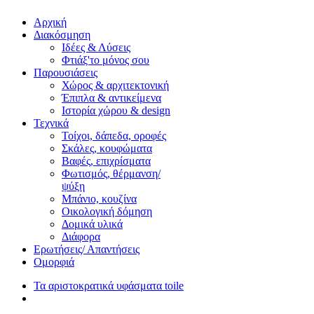
Αρχική
Διακόσμηση
Ιδέες & Λύσεις
Φτιάξ'το μόνος σου
Παρουσιάσεις
Χώρος & αρχιτεκτονική
Έπιπλα & αντικείμενα
Ιστορία χώρου & design
Τεχνικά
Τοίχοι, δάπεδα, οροφές
Σκάλες, κουφώματα
Βαφές, επιχρίσματα
Φωτισμός, θέρμανση/
ψύξη
Μπάνιο, κουζίνα
Οικολογική δόμηση
Δομικά υλικά
Διάφορα
Ερωτήσεις/ Απαντήσεις
Ομορφιά
Τα αριστοκρατικά υφάσματα toile