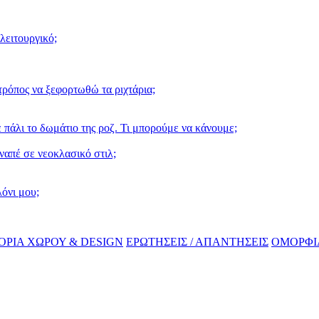
λειτουργικό;
ρόπος να ξεφορτωθώ τα ριχτάρια;
 πάλι το δωμάτιο της ροζ. Τι μπορούμε να κάνουμε;
ναπέ σε νεοκλασικό στιλ;
λόνι μου;
ΤΟΡΙΑ ΧΩΡΟΥ & DESIGN
ΕΡΩΤΗΣΕΙΣ / ΑΠΑΝΤΗΣΕΙΣ
ΟΜΟΡΦΙ