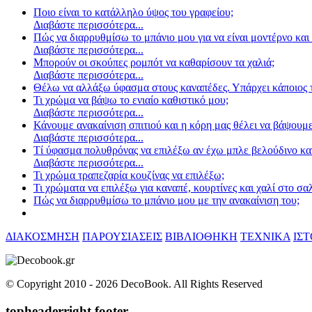
Ποιο είναι το κατάλληλο ύψος του γραφείου;
Διαβάστε περισσότερα...
Πώς να διαρρυθμίσω το μπάνιο μου για να είναι μοντέρνο και 
Διαβάστε περισσότερα...
Μπορούν οι σκούπες ρομπότ να καθαρίσουν τα χαλιά;
Διαβάστε περισσότερα...
Θέλω να αλλάξω ύφασμα στους καναπέδες. Υπάρχει κάποιος τ
Τι χρώμα να βάψω το ενιαίο καθιστικό μου;
Διαβάστε περισσότερα...
Κάνουμε ανακαίνιση σπιτιού και η κόρη μας θέλει να βάψουμε
Διαβάστε περισσότερα...
Τί ύφασμα πολυθρόνας να επιλέξω αν έχω μπλε βελούδινο κα
Διαβάστε περισσότερα...
Τι χρώμα τραπεζαρία κουζίνας να επιλέξω;
Τι χρώματα να επιλέξω για καναπέ, κουρτίνες και χαλί στο σα
Πώς να διαρρυθμίσω το μπάνιο μου με την ανακαίνιση του;
ΔΙΑΚΟΣΜΗΣΗ
ΠΑΡΟΥΣΙΑΣΕΙΣ
ΒΙΒΛΙΟΘΗΚΗ
ΤΕΧΝΙΚΑ
ΙΣ
© Copyright 2010 -
2026 DecoBook. All Rights Reserved
topheaderright footer