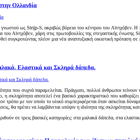
 στην Ολλανδία
, γνωστού ως Strijp-S, ακριβώς βόρεια του κέντρου του Αϊντχόβεν. Η
 του Αϊντχόβεν, χάρη στις πρωτοβουλίες της στεγαστικής ένωσης Sin
ωθεί συγκροτώντας πλέον μια νέα αναπτυξιακή οικιστική πρόταση σε μ
αλακά, Ελαστικά και Σκληρά δάπεδα.
ότητα που συχνά παραμελείται. Πράγματι, πολλοί άνθρωποι τείνουν 
ο, η σκληρότητα αποτελεί ένα βασικό χαρακτηριστικό που καθορίζει
τον τρόπο με τον οποίο το υλικό συμπεριφέρεται όταν ασκείται δύναμη
εις, θα πρέπει να λαμβάνεται υπόψιν η ιδιότητα της σκληρότητας κατ
ιθούν σε τρεις βασικές κατηγορίες: στα μαλακά δάπεδα, στα ελαστι