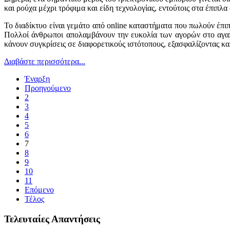
και ρούχα μέχρι τρόφιμα και είδη τεχνολογίας, εντούτοις στα έπιπλα
Το διαδίκτυο είναι γεμάτο από online καταστήματα που πωλούν έπιπλ
Πολλοί άνθρωποι απολαμβάνουν την ευκολία των αγορών στο αγαπη
κάνουν συγκρίσεις σε διαφορετικούς ιστότοπους, εξασφαλίζοντας κα
Διαβάστε περισσότερα...
Έναρξη
Προηγούμενο
2
3
4
5
6
7
8
9
10
11
Επόμενο
Τέλος
Τελευταίες Απαντήσεις