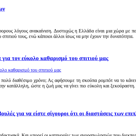
ων
διάφορους λόγους ανακαίνιση. Δυστυχώς η Ελλάδα είναι μια χώρα με 
σπιτιού τους, ενώ κάποιοι άλλοι ίσως να μην έχουν την δυνατότητα.
για τον εύκολο καθαρισμό του σπιτιού μας
πολύ διαθέσιμο χρόνο; Ας αφήσουμε τη σκούπα ρομπότ να το κάνει 
την κατάλληλη, ώστε η ζωή μας να γίνει πιο εύκολη και ξεκούραστη
λές για να είστε σίγουροι ότι οι διαστάσεις των επιπλ
αδικτυακά. Και μπορεί οι κατηγορίες των αγοραπωλησιών που διεκπερ