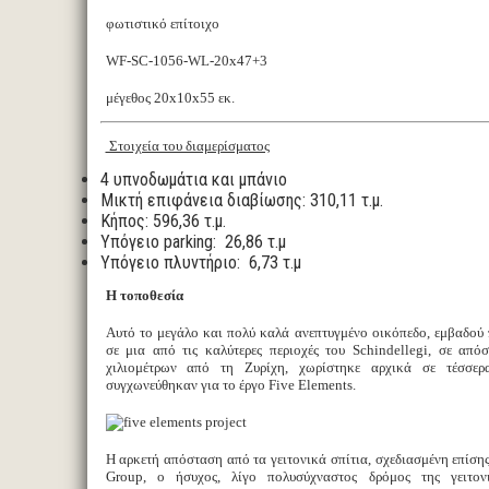
φωτιστικό επίτοιχο
WF-SC-1056-WL-20x47+3
μέγεθος 20x10x55 εκ.
Στοιχεία του διαμερίσματος
4 υπνοδωμάτια και μπάνιο
Mικτή επιφάνεια διαβίωσης: 310,11 τ.μ.
Kήπος: 596,36 τ.μ.
Υπόγειο parking: 26,86 τ.μ
Υπόγειο πλυντήριο: 6,73 τ.μ
Η τοποθεσία
Αυτό το μεγάλο και πολύ καλά ανεπτυγμένο οικόπεδο, εμβαδού 
σε μια από τις καλύτερες περιοχές του Schindellegi, σε από
χιλιομέτρων από τη Ζυρίχη, χωρίστηκε αρχικά σε τέσσερ
συγχωνεύθηκαν για το έργο Five Elements.
Η αρκετή απόσταση από τα γειτονικά σπίτια, σχεδιασμένη επίσ
Group, ο ήσυχος, λίγο πολυσύχναστος δρόμος της γειτονι