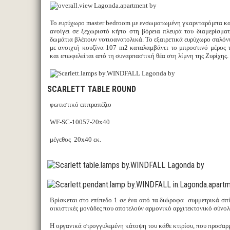
Το ευρύχωρο master bedroom με ενσωματωμένη γκαρνταρόμπα κα
ανοίγει σε ξεχωριστό κήπο στη βόρεια πλευρά του διαμερίσμα
δωμάτια βλέπουν νοτιοανατολικά. Το εξαιρετικά ευρύχωρο σαλόνι
με ανοιχτή κουζίνα 107 m2 καταλαμβάνει το μπροστινό μέρος 
και επωφελείται από τη συναρπαστική θέα στη λίμνη της Ζυρίχης.
SCARLETT TABLE ROUND
φωτιστικό επιτραπέζιο
WF-SC-10057-20x40
μέγεθος 20x40 εκ.
Βρίσκεται στο επίπεδο 1 σε ένα από τα διώροφα συμμετρικά σπίτ
οικιστικές μονάδες που αποτελούν αρμονικό αρχιτεκτονικό σύνολ
Η οργανικά στρογγυλεμένη κάτοψη του κάθε κτιρίου, που προσαρ