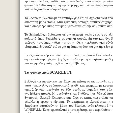
προσανατολισμός, καθώς και η επικλινής τοποθεσία στην πλα
φανταστική θέα στη λίμνη της Ζυρίχης, αποτελούν ένα εξαιρετι
πολυτελές αυτό οικοδομικό έργο.
Το κέντρο του χωριού με το νηπιαγωγείο και τα σχολεία είναι πρ
απόσταση με τα πόδια. Μια εμπορική περιοχή, τοπικές επιχειρή
και ο σιδηροδρομικός σταθμός βρίσκονται επίσης σε κοντινή από
Το Schindellegi βρίσκεται σε μια περιοχή κυρίως χωρίς ομίχλ
πολιτικό δήμο Feusisberg με χαμηλή φορολογία στο καντόνι 
υπέροχο πανόραμα καθώς και στην τέλεια κυκλοφοριακή σύνδε
εξαιρετικά δημοφιλής τόσο για τη διαμονή όσο και για την έδρα μι
Εκτός από τα γύρω λιβάδια και τα δάση, τα βουνά Hochetzel κ
δημοφιλείς περιοχές αναψυχής για πεζοπορία ή ποδηλασία, μαζί μ
και τα γήπεδα γκολφ της Κεντρικής Ελβετίας.
Τα φωτιστικά SCARLETT
Συλλογή κρεμαστών, επιτραπέζιων και επίτοιχων φωτιστικών πο
κατά παραγγελία, σε διαφορετικά μεγέθη και χρώματα, με κρυστάλ
αμπαζούρ από οργάντζα σε δύο στρώσεις ραμμένη στο χέρι
ανοξείδωτο ατσάλι. Η οργάντζα είναι διαθέσιμη σε 70 χρώματα.
Swarovski Strass® Octagons και όλες οι κατασκευές είναι α
μέταλλο ή χρυσό φινίρισμα. Τα χρώματα, η ελαφρότητα, η 
διαφάνεια αποτελούν τη βάση του Scarlett, ενός κλασικού κ
WINDFALL. Ένας κρυσταλλικός καταρράκτης, που περικλείεται 