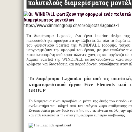
πολυτελούς διαμερίσματος μοντέ
https://www.simmengroup.ch/en/objects/lagonda-1
Το διαμέρισμα Lagonda, ένα έργο interior design τη
παρουσιάστηκε πρόσφατα στην Ελβετία. Σε όλα τα δωμάτια, 
του φωτιστικού Scarlett της WINDFALL (οροφής, τοίχου κ
υπογραμμίζουν την ομορφιά του έργου, με μια επιπλέον πιν
κατασκευασμένη από κρυστάλλινες χάντρες και οργάντζα σε 
λάμπες Scarlett της WINDFALL κατασκευάζονται κατά παρ
χρώματα και διαστάσεις και παραδίδονται οπουδήποτε στον π
Το διαμέρισμα Lagonda: μία από τις οικιστικέ
κτηματομεσιτικού έργου Five Elements από
GROUP
Το διαμέρισμα είναι προσβάσιμο μέσω της δικής του εισόδου κ
ανελκυστήρα που οδηγεί από τον υπόγειο χώρο στάθμευσης σ
Εντυπωσιάζει με τον δικό του κήπο που εκτείνεται σε όλη την πρ
και έτσι τελειοποιεί την ανοιχτή, ελαφριά εμπειρία διαβίωσης.