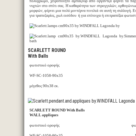
πολύχρωμο, χειροποίητο αμπαζούρ από οργάντζα φέρνει τα πα
νυχτών στο σπίτι σας. Η καθαρότητα των στρογγυλών, ορθογώνι
μορφών, φέρνει μια πολύ μοντέρνα πινελιά σε αυτή τη συλλογή. 
για τραπεζαρίες, χωλ εισόδου ή για επίτοιχα ή επιτραπέζια φωτιστ
SCARLETT ROUND
With Balls
φωτιστικό οροφής
WF-SC-1058-90x35
μέγεθος 90x38 εκ.
SCARLETT ROUND With Balls
WALL appliques
φωτιστικό οροφής φωτιστικό
WF-SC-1058-90x35 WF-SC-1