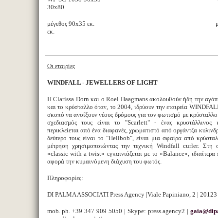
30x80
μέγεθος 90x35 εκ. μέγεθος 
εκ.
Οι εταιρίες
WINDFALL - JEWELLERS OF LIGHT
Η Clarissa Dorn και ο Roel Haagmans ακολουθούν ήδη την αγάπ
και το κρύσταλλο όταν, το 2004, ιδρύουν την εταιρεία WINDFA
σκοπό να ανοίξουν νέους δρόμους για τον φωτισμό με κρύσταλλο
σχεδιασμός τους είναι το "Scarlett" - ένας κρυστάλλινος
περικλείεται από ένα διαφανές, χρωματιστό από οργάντζα κυλινδ
δεύτερο τους είναι το "Hellbob", είναι μια σφαίρα από κρύστα
μέτρηση χρησιμοποιώντας την τεχνική Windfall curler. Στη σ
«classic with a twist» εγκαινιάζεται με το «Balance», ιδιαίτερα
αφορά την κυμαινόμενη διάχυση του φωτός.
Πληροφορίες:
DI PALMA ASSOCIATI Press Agency |Viale Papiniano, 2 | 20123 
mob. ph. +39 347 909 5050 | Skype: press.agency2 |
gaia@dipa