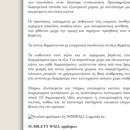
του οικοπέδου, είναι ιδιαίτερα εντυπωσιακή. Προσαρμόζετ
διαφορετικά επίπεδα του εξωτερικού χώρου, με αποτέλεσμα μι
αιωρούμενη συνολική εικόνα.
Οι προσόψεις, καλυμμένες με ανθεκτικά στις καιρικές συνθήκ
κεραμικά πλακίδια, αναδεικνύουν μια συναρπαστική αντίθεση
που φθάνουν μέχρι την οροφή και παρέχουν πρόσβαση στον 
βεράντες.
Τα σπίτια θερμαίνονται με ενεργειακά αποδοτικές αντλίες θερμότη
Τα καθιστικά στον κήπο και οι ευρύχωρες βεράντες επε
διαμερίσματα προς τα έξω. Για περισσότερο χώρο και ιδιωτικότητ
κήποι του κάθε διαμερίσματος εκτείνονται πάνω από τους δρό
στα γκαράζ και στους προαύλιους χώρους του συγκροτήματος.
κάτοικοι μπορούν να χρησιμοποιήσουν τη θέση στάθμευσης που
στο αντίστοιχο διαμέρισμα στον κοινόχρηστο υπόγειο χώρο στάθ
Πλήρως εξοπλισμένα και πλήρως επιπλωμένα κατόπιν παρα
διαμερίσματα εκπλήσσουν με τις εκλεπτυσμένες λεπτομερείς λύσ
υλικά. Οι δημιουργικές ιδέες φωτισμού, η ενσωματωμένη τεχ
εικόνας, καθώς και τα καινοτόμα συστήματα οικιακού ελέγχο
θέτουν ένα νέο πρότυπο.
SCARLETT WALL appliques