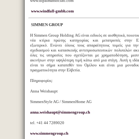
www.dipalmassociati.com
www.windfall-gmbh.com
SIMMEN GROUP
Η Simmen Group Holding AG είναι ειδικός σε αισθητικά, ποιοτικ
νέα κτίρια πρώτης κατηγορίας και μετατροπές στην Ε
εξωτερικό. Ενώνει όλους τους απαραίτητους τομείς για τη
σχεδιασμού και κατασκευής αντιπροσωπευτικών πολυτελών ακ
όλες τις υπηρεσίες που σχετίζονται με χρηματοδότηση, μεσ
ακινήτων στην υψηλότερη τιμή κάτω από μια στέγη. Αυτή η ιδέ
είναι το σήμα κατατεθέν του Ομίλου και είναι μια μοναδικ
πραγματικότητα στην Ελβετία.
Πληροφορίες:
Anna Weishaupt
SimmenStyle AG / SimmenHome AG
anna.weishaupt@simmengroup.ch
tel. +41 44 7289020
www.simmengroup.ch