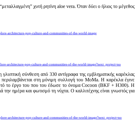
μεταλλαγμένη” χυτή ρητίνη aloe vera. Όταν δύει ο ήλιος το μέγεθος
plore-architecture-pop-culture-and-communities-of-the-world-image
plore-architecture-pop-culture-and-communities-of-the-world-image?next_project=no
φη γλυπτική σύνθεση από 330 αντίγραφα της εμβληματικής καρέκλας
που περιλαμβάνεται στη μόνιμη συλλογή του MoMa. Η καρέκλα έγινε
υτό το έργο του που του έδωσε το όνομα Cocoon (BKF + H300). Η
 την ημέρα και φωτισμό τη νύχτα. Ο καλλιτέχνης είναι γνωστός για
plore-architecture-pop-culture-and-communities-of-the-world-image?next_project=no