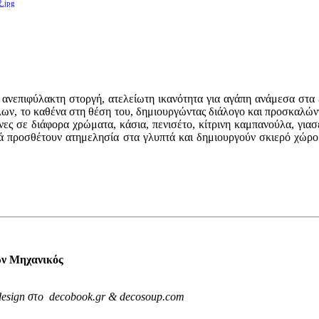
2.jpg
ανεπιφύλακτη στοργή, ατελείωτη ικανότητα για αγάπη ανάμεσα στα 
λων, το καθένα στη θέση του, δημιουργώντας διάλογο και προσκαλώντ
άνες σε διάφορα χρώματα, κάσια, πενισέτο, κίτρινη καμπανούλα, για
υτά προσθέτουν ατημελησία στα γλυπτά και δημιουργούν σκιερό χώρο
ων Μηχανικός
r design στο decobook.gr & decosoup.com