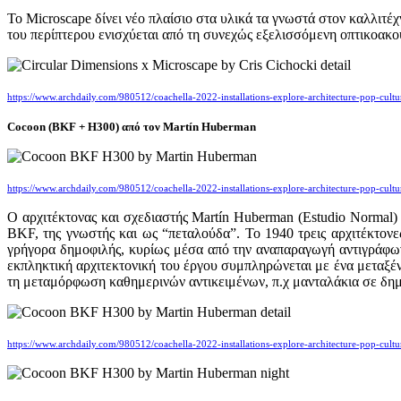
Το Microscape δίνει νέο πλαίσιο στα υλικά τα γνωστά στον καλλιτέ
του περίπτερου ενισχύεται από τη συνεχώς εξελισσόμενη οπτικοακο
https://www.archdaily.com/980512/coachella-2022-installations-explore-architecture-pop-cu
Cocoon (BKF + H300) από τον Martín Huberman
https://www.archdaily.com/980512/coachella-2022-installations-explore-architecture-pop-cu
Ο αρχιτέκτονας και σχεδιαστής Martín Huberman (Estudio Normal)
BKF, της γνωστής και ως “πεταλούδα”. Το 1940 τρεις αρχιτέκτονε
γρήγορα δημοφιλής, κυρίως μέσα από την αναπαραγωγή αντιγράφω
εκπληκτική αρχιτεκτονική του έργου συμπληρώνεται με ένα μεταξέν
τη μεταμόρφωση καθημερινών αντικειμένων, π.χ μανταλάκια σε δημ
https://www.archdaily.com/980512/coachella-2022-installations-explore-architecture-pop-cu