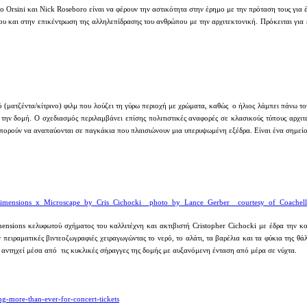
dro Orsini και Nick Roseboro είναι να φέρουν την αστικότητα στην έρημο με την πρόταση τους γ
ου και στην επικέντρωση της αλληλεπίδρασης του ανθρώπου με την αρχιτεκτονική. Πρόκειται για
(ματζέντα/κίτρινο) φιλμ που λούζει τη γύρω περιοχή με χρώματα, καθώς ο ήλιος λάμπει πάνω το
 την δομή. Ο σχεδιασμός περιλαμβάνει επίσης πολιτιστικές αναφορές σε κλασικούς τύπους αρχιτε
πορούν να αναπαύονται σε παγκάκια που πλαισιώνουν μια υπερυψωμένη εξέδρα. Είναι ένα σημείο 
r_Dimensions_x_Microscape_by_Cris_Cichocki__photo_by_Lance_Gerber__courtesy_of_Coachell
sions κελυφωτού σχήματος του καλλιτέχνη και ακτιβιστή Cristopher Cichocki με έδρα την κοι
 πειραματικές βιντεοζωγραφιές χειραγωγώντας το νερό, το αλάτι, τα βαρέλια και τα φύκια της 
 αντηχεί μέσα από τις κυκλικές σήραγγες της δομής με αυξανόμενη ένταση από μέρα σε νύχτα.
-more-than-ever-for-concert-tickets