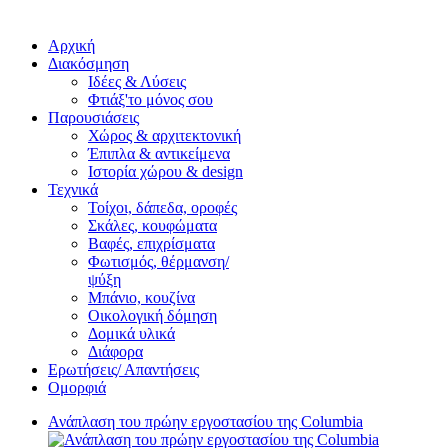
Αρχική
Διακόσμηση
Ιδέες & Λύσεις
Φτιάξ'το μόνος σου
Παρουσιάσεις
Χώρος & αρχιτεκτονική
Έπιπλα & αντικείμενα
Ιστορία χώρου & design
Τεχνικά
Τοίχοι, δάπεδα, οροφές
Σκάλες, κουφώματα
Βαφές, επιχρίσματα
Φωτισμός, θέρμανση/
ψύξη
Μπάνιο, κουζίνα
Οικολογική δόμηση
Δομικά υλικά
Διάφορα
Ερωτήσεις/ Απαντήσεις
Ομορφιά
Ανάπλαση του πρώην εργοστασίου της Columbia