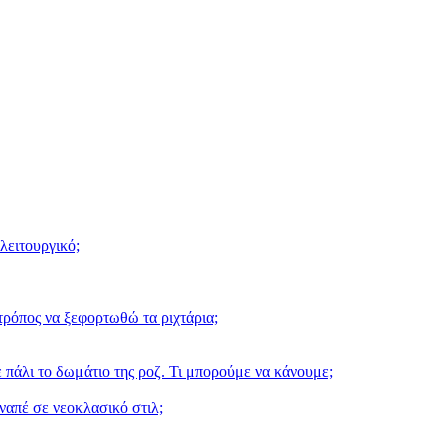
λειτουργικό;
ρόπος να ξεφορτωθώ τα ριχτάρια;
 πάλι το δωμάτιο της ροζ. Τι μπορούμε να κάνουμε;
ναπέ σε νεοκλασικό στιλ;