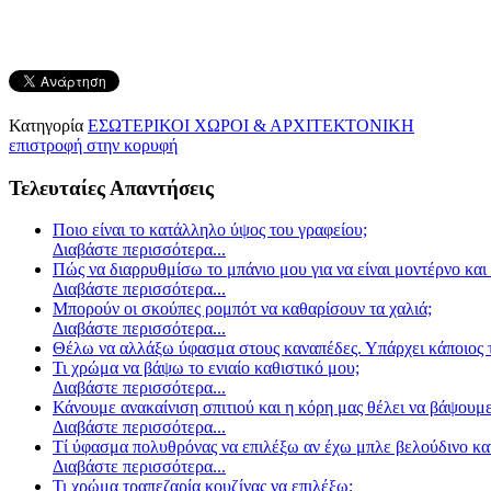
Κατηγορία
ΕΣΩΤΕΡΙΚΟΙ ΧΩΡΟΙ & ΑΡΧΙΤΕΚΤΟΝΙΚΗ
επιστροφή στην κορυφή
Τελευταίες Απαντήσεις
Ποιο είναι το κατάλληλο ύψος του γραφείου;
Διαβάστε περισσότερα...
Πώς να διαρρυθμίσω το μπάνιο μου για να είναι μοντέρνο και 
Διαβάστε περισσότερα...
Μπορούν οι σκούπες ρομπότ να καθαρίσουν τα χαλιά;
Διαβάστε περισσότερα...
Θέλω να αλλάξω ύφασμα στους καναπέδες. Υπάρχει κάποιος τ
Τι χρώμα να βάψω το ενιαίο καθιστικό μου;
Διαβάστε περισσότερα...
Κάνουμε ανακαίνιση σπιτιού και η κόρη μας θέλει να βάψουμε
Διαβάστε περισσότερα...
Τί ύφασμα πολυθρόνας να επιλέξω αν έχω μπλε βελούδινο κα
Διαβάστε περισσότερα...
Τι χρώμα τραπεζαρία κουζίνας να επιλέξω;