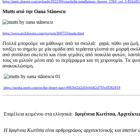
https://static.dezeen.com/uploads/2022/04/coachella-installations_dezeen_2364_col_3-852x85
Mutts από την Oana Stănescu
https://www.archilovers.com/projects/300753/mutts.html
Πολλά μπορούμε να μάθουμε από τα σκυλιά: χαρά, πόθο για ζωή, 
τονίζει το σημείο με μία ομάδα από τεράστια γλυπτά σε μορφή σκύ
από ατσάλινο σκελετό και είναι γεμάτες από ποικιλία φυτών, λαντ
τους να μιλούν μέσα από το περίγραμμα και τη χειρονομία. Τα φ
ανακυκλώσιμη.
https://media.zenfs.com/en/the-desert-sun/c4963bf2d2d5fcbfdf2d793cf0382819
Επιμέλεια κειμένου στα ελληνικά:
Ιφιγένεια Κωτίτσα, Αρχιτέκτ
Η Ιφιγένεια Κωτίτσα είναι αρθρογράφος αρχιτεκτονικής και interio