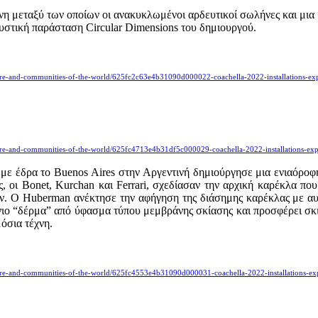
χνη μεταξύ των οποίων οι ανακυκλωμένοι αρδευτικοί σωλήνες και μια “
υστική παράσταση Circular Dimensions του δημιουργού.
lture-and-communities-of-the-world/625fc2c63e4b31090d000022-coachella-2022-installations-ex
lture-and-communities-of-the-world/625fc4713e4b31df5c000029-coachella-2022-installations-ex
 με έδρα το Buenos Aires στην Αργεντινή δημιούργησε μια ενιαόρο
ς, οι Bonet, Kurchan και Ferrari, σχεδίασαν την αρχική καρέκλα 
ν. Ο Huberman ανέκτησε την αφήγηση της διάσημης καρέκλας με α
ιο “δέρμα” από ύφασμα τύπου μεμβράνης σκίασης και προσφέρει σκιά
όσια τέχνη.
lture-and-communities-of-the-world/625fc4553e4b31090d000031-coachella-2022-installations-ex