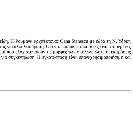
είδη. Η Ρουμάνα αρχιτέκτονας Oana Stănescu με έδρα τη Ν. Υόρκη
ας για αλληλεπίδραση. Οι εντυπωσιακές σιλουέτες είναι φτιαγμένες
σεμί που ελαχιστοποιούν τις μορφές των σκύλων, ώστε οι εκφράσεις
 για συγκέντρωση. Η εγκατάσταση είναι επαναχρησιμοποιήσιμη και