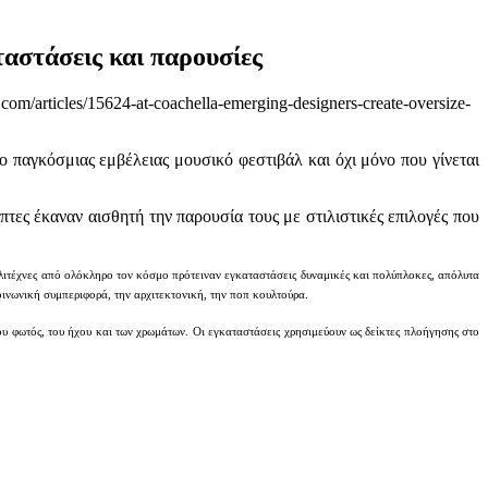
ταστάσεις και παρουσίες
com/articles/15624-at-coachella-emerging-designers-create-oversize-
ο παγκόσμιας εμβέλειας μουσικό φεστιβάλ και όχι μόνο που γίνεται
έπτες έκαναν αισθητή την παρουσία τους με στιλιστικές επιλογές που
αλλιτέχνες από ολόκληρο τον κόσμο πρότειναν εγκαταστάσεις δυναμικές και πολύπλοκες, απόλυτα
ινωνική συμπεριφορά, την αρχιτεκτονική, την ποπ κουλτούρα.
ου φωτός, του ήχου και των χρωμάτων. Οι εγκαταστάσεις χρησιμεύουν ως δείκτες πλοήγησης στο