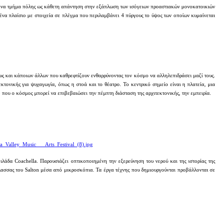
ια ένα τμήμα πόλης ως κάθετη απάντηση στην εξάπλωση των ισόγειων προαστιακών μονοκατοικιών
 ένα πλαίσιο με στοιχεία σε πλέγμα που περιλαμβάνει 4 πύργους το ύψος των οποίων κυμαίνεται
υς και κάποιων άλλων που καθρεφτίζουν ενθαρρύνοντας τον κόσμο να αλληλεπιδράσει μαζί τους.
κτονικής για ψυχαγωγία, όπως η στοά και το θέατρο. Το κεντρικό σημείο είναι η πλατεία, μια
που ο κόσμος μπορεί να επιβεβαιώσει την πέμπτη διάσταση της αρχιτεκτονικής, την εμπειρία.
a_Valley_Music___Arts_Festival_(8).jpg
λάδα Coachella. Παρουσιάζει οπτικοποιημένη την εξερεύνηση του νερού και της ιστορίας της
θάλασσας του Salton μέσα από μικροσκόπια. Τα έργα τέχνης που δημιουργούνται προβάλλονται σε