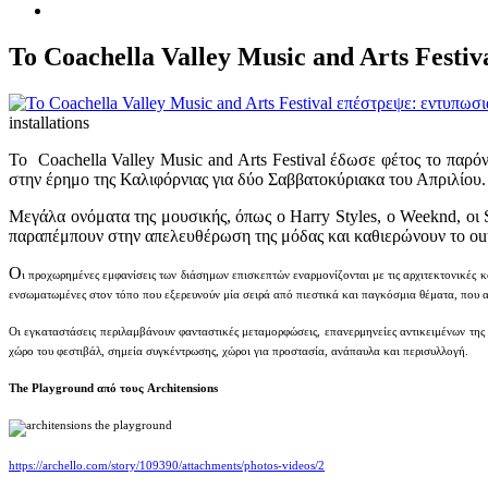
Το Coachella Valley Music and Arts Festi
installations
Το Coachella Valley Music and Arts Festival έδωσε φέτος το παρό
στην έρημο της Καλιφόρνιας για δύο Σαββατοκύριακα του Απριλίου
Μεγάλα ονόματα της μουσικής, όπως ο Harry Styles, ο Weeknd, οι Sw
παραπέμπουν στην απελευθέρωση της μόδας και καθιερώνουν το outf
Ο
ι προχωρημένες εμφανίσεις των διάσημων επισκεπτών εναρμονίζονται με τις αρχιτεκτονικές 
ενσωματωμένες στον τόπο που εξερευνούν μία σειρά από πιεστικά και παγκόσμια θέματα, που α
Οι εγκαταστάσεις περιλαμβάνουν φανταστικές μεταμορφώσεις, επανερμηνείες αντικειμένων της 
χώρο του φεστιβάλ, σημεία συγκέντρωσης, χώροι για προστασία, ανάπαυλα και περισυλλογή.
The Playground από τους Architensions
https://archello.com/story/109390/attachments/photos-videos/2