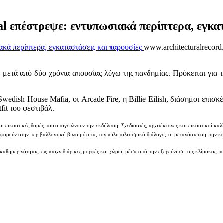
val επέστρεψε: εντυπωσιακά περίπτερα, εγκα
www.architecturalrecord.
ν μετά από δύο χρόνια απουσίας λόγω της πανδημίας. Πρόκειται για τ
.
edish House Mafia, οι Arcade Fire, η Billie Eilish, διάσημοι επισκ
it του φεστιβάλ.
και εικαστικές δομές που απογειώνουν την εκδήλωση. Σχεδιαστές, αρχιτέκτονες και εικαστικοί κ
φορούν στην περιβαλλοντική βιωσιμότητα, τον πολυπολιτισμικό διάλογο, τη μετανάστευση, την κο
καθημερινότητας, ως παιχνιδιάρικες μορφές και χώροι, μέσα από την εξερεύνηση της κλίμακας, τ