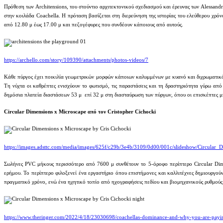
Πρόθεση των Architensions, του στούντιο αρχιτεκτονικού σχεδιασμού και έρευνας των Alessan
στην κοιλάδα Coachella. Η πρόταση βασίζεται στη διερεύνηση της ιστορίας του ελεύθερου χρόν
από 12.80 μ έως 17.00 μ και πεζογέφυρες που συνδέουν κάποιους από αυτούς.
https://archello.com/story/109390/attachments/photos-videos/7
Κάθε πύργος έχει ποικιλία γεωμετρικών μορφών κάποιων καλυμμένων με κυανό και διχρωματικό 
Τη νύχτα οι καθρέπτες ενισχύουν το φωτισμό, τις παραστάσεις και τη δραστηριότητα γύρω από
δημόσια πλατεία διαστάσεων 53 μ επί 32 μ στη διασταύρωση των πύργων, όπου οι επισκέπτες μ
Circular Dimensions x Microscape από τον Cristopher Cichocki
https://images.adsttc.com/media/images/625f/c29b/3e4b/3109/0d00/001c/slideshow/Circula
Σωλήνες PVC μήκους περισσότερο από 7600 μ συνθέτουν το 5-όροφο περίπτερο Circular Dimen
ερήμου. Το περίπτερο φιλοξενεί ένα εργαστήριο όπου επιστήμονες και καλλιτέχνες δημιουργούν
πραγματικό χρόνο, ενώ ένα ηχητικό τοπίο από ηχογραφήσεις πεδίου και βιομηχανικούς ρυθμούς
https://www.theringer.com/2022/4/18/23030698/coachellas-dominance-and-why-you-are-paying