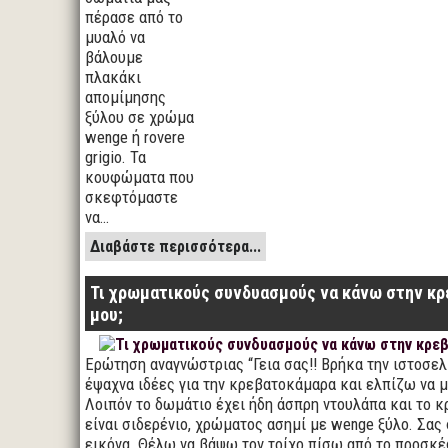
πέρασε από το
μυαλό να
βάλουμε
πλακάκι
απομίμησης
ξύλου σε χρώμα
wenge ή rovere
grigio. Τα
κουφώματα που
σκεφτόμαστε
να…
Διαβάστε περισσότερα...
Τι χρωματικούς συνδυασμούς να κάνω στην κ
μου;
Ερώτηση αναγνώστριας “Γεια σας!! Βρήκα την ιστοσε
έψαχνα ιδέες για την κρεβατοκάμαρα και ελπίζω να 
Λοιπόν το δωμάτιο έχει ήδη άσπρη ντουλάπα και το κ
είναι σιδερένιο, χρώματος ασημί με wenge ξύλο. Σας
εικόνα. Θέλω να βάψω τον τοίχο πίσω από το προσκ