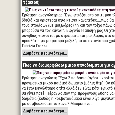
τζακιού;
Ερώτηση αναγνώστριας “Έχω φτιάξει στο σπίτι μου τζ
(δεξιά και αριστερά) έχω κτίσει καναπέδες....πως θ
τους στολίσω??με μαξιλάρες????και τον τοίχο πάνω α
μπορούσα να τον κάνω?”. Βιργινία Η άποψη μας Οι χτ
συνήθως ντύνονται με στρώματα και μαξιλάρια, στα ο
προσθέτουμε μικρότερα μαξιλάρια σε εντονότερα χρώ
Fabrizia Frezza…
Διαβάστε περισσότερα...
Πως να διαμορφώσω μικρό υπνοδωμάτιο για αγ
Ερώτηση αναγνώστη “Έχω 2 παιδάκια (αγόρι - κορίτσι)
πραγματικά μικρό παιδικό δωμάτιο (μόλις 8τμ)! Θα ή
να έχω μεγαλύτερο σπίτι αλλά δεν είναι κάτι εφικτό 
θα γίνει ποτέ! Πέραν λοιπόν της προφανούς λύσης να
δωμάτια (καθώς η κρεβατοκάμαρα είναι λίγο μεγαλύτε
με συμβουλεύατε να κάνω? Μπορεί ένα…
Διαβάστε περισσότερα...