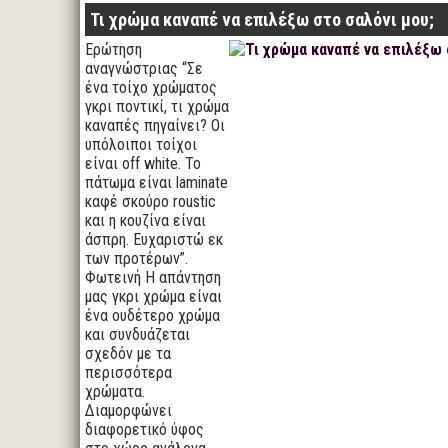
Τι χρώμα καναπέ να επιλέξω στο σαλόνι μου;
Ερώτηση
αναγνώστριας “Σε
ένα τοίχο χρώματος
γκρι ποντικί, τι χρώμα
καναπές πηγαίνει? Οι
υπόλοιποι τοίχοι
είναι off white. Το
πάτωμα είναι laminate
καφέ σκούρο roustic
και η κουζίνα είναι
άσπρη. Ευχαριστώ εκ
των προτέρων”.
Φωτεινή Η απάντηση
μας γκρι χρώμα είναι
ένα ουδέτερο χρώμα
και συνδυάζεται
σχεδόν με τα
περισσότερα
χρώματα.
Διαμορφώνει
διαφορετικό ύφος