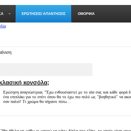
ΚΆ
ΕΡΩΤΉΣΕΙΣ/ ΑΠΑΝΤΉΣΕΙΣ
ΟΜΟΡΦΙΆ
αίνιση
οκλασική κονσόλα;
Ερώτηση αναγνώστριας “Έχω ενθουσιαστεί με το site σας και κάθε φορά 
ένα επιπλάκι για το σπίτι όπου θα το έχω πιο πολύ ως "βοηθητικό" να ακο
σαν παλιό! Τι χρώμα θα πήγαινε πίσω…
“Θα ήθελα να μάθω τι μπορώ να κάνω δίπλα στο τζάκι, το οποίο είναι ντυ