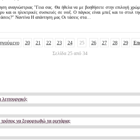
ση αναγνώστριας "Γεια σας. Θα ήθελα να με βοηθήσετε στην επιλογή χρώμα
ρυ και οι ηλεκτρικές συσκευές σε ινοξ. Ο πάγκος είναι μπεζ και το στυλ τ
τάσεις?" Ναντίνα Η απάντηση μας Οι τάσεις στα…
ηγούμενο
20
21
22
23
24
25
26
27
28
29
Επ
Σελίδα 25 από 34
 λειτουργικό;
τρόπος να ξεφορτωθώ τα ριχτάρια;