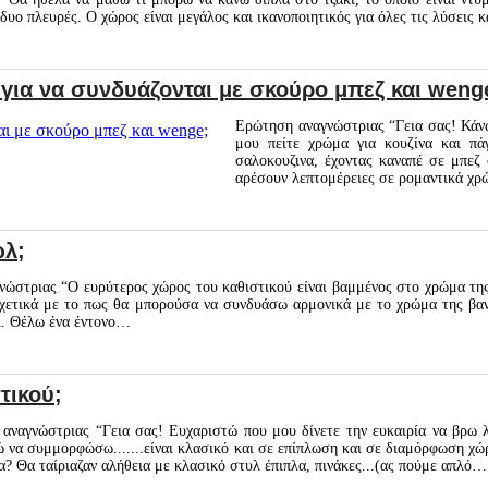
 δυο πλευρές. Ο χώρος είναι μεγάλος και ικανοποιητικός για όλες τις λύσεις
για να συνδυάζονται με σκούρο μπεζ και weng
Ερώτηση αναγνώστριας “Γεια σας! Κάνω 
μου πείτε χρώμα για κουζίνα και πά
σαλοκουζινα, έχοντας καναπέ σε μπεζ
αρέσουν λεπτομέρειες σε ρομαντικά χ
ωλ;
ώστριας “Ο ευρύτερος χώρος του καθιστικού είναι βαμμένος στο χρώμα της 
χετικά με το πως θα μπορούσα να συνδυάσω αρμονικά με το χρώμα της βανί
ί. Θέλω ένα έντονο…
τικού;
αναγνώστριας “Γεια σας! Ευχαριστώ που μου δίνετε την ευκαιρία να βρω 
 να συμμορφώσω.......είναι κλασικό και σε επίπλωση και σε διαμόρφωση χώρω
ρα? Θα ταίριαζαν αλήθεια με κλασικό στυλ έπιπλα, πινάκες...(ας πούμε απλό…