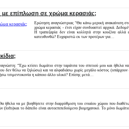
 με επίπλωση σε χρώμα κερασιάς;
Ερώτηση αναγνώστριας “Θα κάνω μερική ανακαίνιση στο
χρώμα κερασιάς - έτσι είχαν συνδυαστεί αρχικά. Δεδομέ
Η τραπεζαρία δεν είναι κολλητά στην κουζίνα αλλά 
κατευθυνθώ? Ευχαριστώ εκ των προτέρων για…
κίδια;
αγνώστη: “Έχω κτίσει δωμάτιο στην ταράτσα του σπιτιού μου και ήθελα να
που δεν θέλω να ξηλώσω) και να αλφαδιάσω χωρίς μεγάλο κόστος (υπάρχουν δ
ήσω τσιμεντοκονία η κάποιο άλλο υλικό? Επίσης μετά…
 ήθελα να με βοηθήσετε στην διαρρύθμιση του ενιαίου χώρου που διαθέτω μ
 (lofts)και το δάπεδο είναι αυτοεπιπεδούμενο βιομηχανικό. Το μόνο δωμάτιο 