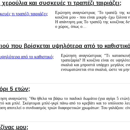
 χερούλια και συσκευές τι τραπέζι ταιριάζει;
Ερώτηση αναγνώστριας ‘Το τραπέζι της κο
κουζίνα μου - που είναι μικρή- έχω ξύλινα ν
Η απάντηση μας Το τραπέζι της κουζίνας δεν
ο χώρος, όπως ο…
τιού που βρίσκεται υψηλότερα από το καθιστικό
Ερώτηση αναγνώστριας “Τι κατασκευή
τραπεζαρία? Η κουζίνα είναι σε υψηλότε
σκαλιά και μπροστά υπάρχει μεγάλος εν
ενσωματώνεται στα σκαλιά, ώστε να μην 
όρι 5 ετών;
ηση αναγνώστη: "Θα ήθελα να βάψω το παιδικό δωμάτιο (για αγόρι 5 ετών).
χτό και μπλέ. Σκέφτομαι μπλέ-γκρί πάνω από το κρεβάτι και το υπόλοιπο λ
αση αποτελεί ο συνδυασμός τριών διαφορετικών χρωμάτων: Του γαλάζιου: εί
ζίνας μου;