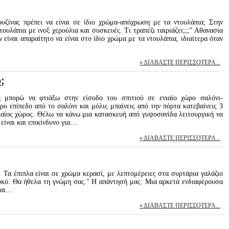
υζίνας πρέπει να είναι σε ίδιο χρώμα-απόχρωση με τα ντουλάπια; Στην
τουλάπια με ινοξ χερούλια και συσκευές. Τι τραπέζι ταιριάζει;;;” Αθανασία
 είναι απαραίτητο να είναι στο ίδιο χρώμα με τα ντουλάπια, ιδιαίτερα όταν
ΔΙΑΒΆΣΤΕ ΠΕΡΙΣΣΌΤΕΡΑ...
;
 μπορώ να φτιάξω στην είσοδο του σπιτιού σε ενιαίο χώρο σαλόνι-
ρο επίπεδο από το σαλόνι και μόλις μπαίνεις από την πόρτα κατεβαίνεις 3
ιαίος χώρος. Θέλω να κάνω μια κατασκευή από γυψοσανίδα λειτουργική να
είναι και επικίνδυνο για…
ΔΙΑΒΆΣΤΕ ΠΕΡΙΣΣΌΤΕΡΑ...
 Τα έπιπλα είναι σε χρώμα κερασί, με λεπτομέρειες στα συρτάρια γαλάζιο
ευκό. Θα ήθελα τη γνώμη σας." Η απάντησή μας: Μια αρκετά ενδιαφέρουσα
ναι…
ΔΙΑΒΆΣΤΕ ΠΕΡΙΣΣΌΤΕΡΑ...