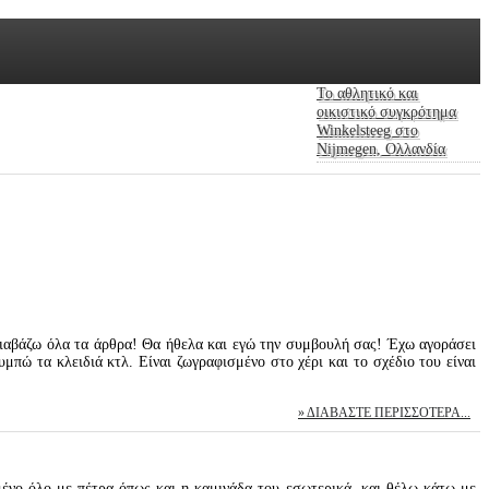
To αθλητικό και
οικιστικό συγκρότημα
Winkelsteeg στο
Nijmegen, Ολλανδία
διαβάζω όλα τα άρθρα! Θα ήθελα και εγώ την συμβουλή σας! Έχω αγοράσει
υμπώ τα κλειδιά κτλ. Είναι ζωγραφισμένο στο χέρι και το σχέδιο του είναι
ΔΙΑΒΆΣΤΕ ΠΕΡΙΣΣΌΤΕΡΑ...
μένο όλο με πέτρα όπως και η καμινάδα του εσωτερικά, και θέλω κάτω με