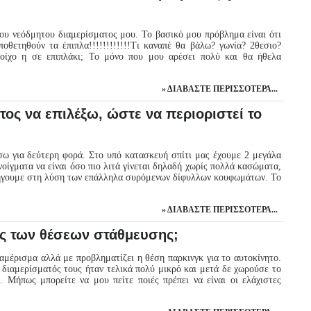
υ νεόδμητου διαμερίσματος μου. Το βασικό μου πρόβλημα είναι ότι
οθετηθούν τα έπιπλα!!!!!!!!!!!!Τι καναπέ θα βάλω? γωνία? 2θεσιο?
οίχο η σε επιπλάκι; Το μόνο που μου αρέσει πολύ και θα ήθελα
ΔΙΑΒΆΣΤΕ ΠΕΡΙΣΣΌΤΕΡΑ...
ος να επιλέξω, ώστε να περιοριστεί το
 για δεύτερη φορά. Στο υπό κατασκευή σπίτι μας έχουμε 2 μεγάλα
οίγματα να είναι όσο πιο λιτά γίνεται δηλαδή χωρίς πολλά κασώματα,
αλήγουμε στη λύση των επάλληλα συρόμενων δίφυλλων κουφωμάτων. Το
ΔΙΑΒΆΣΤΕ ΠΕΡΙΣΣΌΤΕΡΑ...
εις των θέσεων στάθμευσης;
μέρισμα αλλά με προβληματίζει η θέση παρκινγκ για το αυτοκίνητο.
 διαμερίσματός τους ήταν τελικά πολύ μικρό και μετά δε χωρούσε το
. Μήπως μπορείτε να μου πείτε ποιές πρέπει να είναι οι ελάχιστες