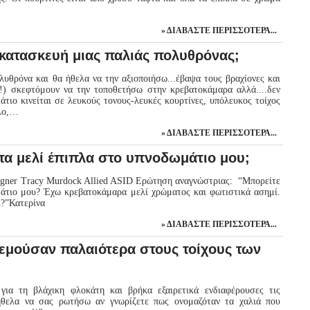
ΔΙΑΒΆΣΤΕ ΠΕΡΙΣΣΌΤΕΡΑ...
ακατασκευή μιας παλιάς πολυθρόνας;
υθρόνα και θα ήθελα να την αξιοποιήσω...έβαψα τους βραχίονες και
!) σκεφτόμουν να την τοποθετήσω στην κρεβατοκάμαρα αλλά....δεν
τιο κινείται σε λευκούς τονους-λευκές κουρτίνες, υπόλευκος τοίχος
αλο,…
ΔΙΑΒΆΣΤΕ ΠΕΡΙΣΣΌΤΕΡΑ...
 τα μελί έπιπλα στο υπνοδωμάτιο μου;
designer Tracy Murdock Allied ASID Ερώτηση αναγνώστριας: “Μπορείτε
μάτιο μου? Έχω κρεβατοκάμαρα μελί χρώματος και φωτιστικά ασημί.
άτι?”Κατερίνα
ΔΙΑΒΆΣΤΕ ΠΕΡΙΣΣΌΤΕΡΑ...
εμούσαν παλαιότερα στους τοίχους των
ια τη βλάχικη φλοκάτη και βρήκα εξαιρετικά ενδιαφέρουσες τις
θελα να σας ρωτήσω αν γνωρίζετε πως ονομαζόταν τα χαλιά που