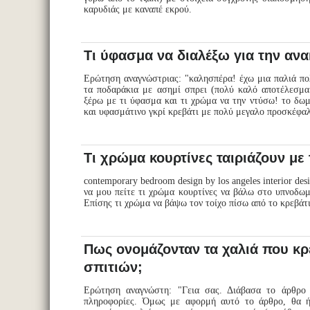
καρυδιάς με καναπέ εκρού.
Τι ύφασμα να διαλέξω για την αν
Ερώτηση αναγνώστριας: "καλησπέρα! έχω μια παλιά πολ
τα ποδαράκια με ασημί σπρει (πολύ καλό αποτέλεσμα
ξέρω με τι ύφασμα και τι χρώμα να την ντύσω! το δωμά
και υφασμάτινο γκρί κρεβάτι με πολύ μεγαλο προσκέφ
Τι χρώμα κουρτίνες ταιριάζουν με
contemporary bedroom design by los angeles interior 
να μου πείτε τι χρώμα κουρτίνες να βάλω στο υπνοδω
Επίσης τι χρώμα να βάψω τον τοίχο πίσω από το κρεβ
Πως ονομάζονταν τα χαλιά που κρ
σπιτιών;
Ερώτηση αναγνώστη: "Γεια σας. Διάβασα το άρθρο γ
πληροφορίες. Όμως με αφορμή αυτό το άρθρο, θα ή