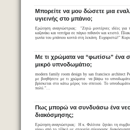
Μπορείτε να μου δώσετε μια ενα
υγιεινής στο μπάνιο;
Ερώτηση αναγνώστριας: "Ζητώ μοντέρνες ιδέες για τ
καζανάκι και νιπτήρα σε πάγκο πιθανόν και κτιστό. Πλα
γωνία του μπάνιου κοντά στη λεκάνη. Ευχαριστώ!" Κυρ
Με τι χρώματα να “φωτίσω” ένα σ
μικρό υπνοδωμάτιο;
modern family room design by san francisco architect
με βοηθήσετε με τι χρώματα να βάψω το υπνοδωμάτιο 
βρίσκεται στο κάτω μέρος του σπιτιού. Το υπνοδωμάτι
πολύ.”…
Πως μπορώ να συνδυάσω ένα νεοκ
διακόσμησης;
Ερώτηση αναγνώστριας: Η κ. Φιλίτσα ζητάει τη συμβου
γύρω από το τζάκι) με στοιχεία σύγχρονης διακόσμηση