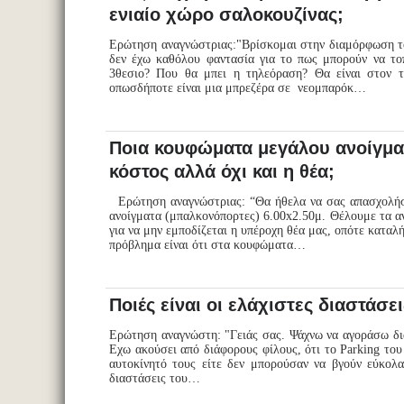
ενιαίο χώρο σαλοκουζίνας;
Ερώτηση αναγνώστριας:"Βρίσκομαι στην διαμόρφωση το
δεν έχω καθόλου φαντασία για το πως μπορούν να τοπ
3θεσιο? Που θα μπει η τηλεόραση? Θα είναι στον τ
οπωσδήποτε είναι μια μπρεζέρα σε νεομπαρόκ…
Ποια κουφώματα μεγάλου ανοίγματ
κόστος αλλά όχι και η θέα;
Ερώτηση αναγνώστριας: “Θα ήθελα να σας απασχολήσω
ανοίγματα (μπαλκονόπορτες) 6.00x2.50μ. Θέλουμε τα αν
για να μην εμποδίζεται η υπέροχη θέα μας, οπότε κατ
πρόβλημα είναι ότι στα κουφώματα…
Ποιές είναι οι ελάχιστες διαστάσ
Ερώτηση αναγνώστη: "Γειάς σας. Ψάχνω να αγοράσω δια
Εχω ακούσει από διάφορους φίλους, ότι το Parking του
αυτοκίνητό τους είτε δεν μπορούσαν να βγούν εύκολα
διαστάσεις του…