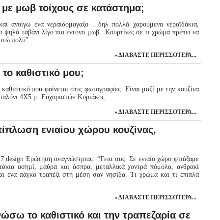
με μωβ τοίχους σε κατάστημα;
αι ανοίγω ένα νεραιδομαγαζο ...δηλ πολλά χαρούμενα νεραϊδάκια,
ο ψηλό ταβάνι λίγο πιο έντονο μωβ...Κουρτίνες σε τι χρώμα πρέπει να
ιστώ πολύ”.
ΔΙΑΒΆΣΤΕ ΠΕΡΙΣΣΌΤΕΡΑ...
 το καθιστικό μου;
αθιστικό που φαίνεται στις φωτογραφίες. Είναι μαζί με την κουζίνα
 το σαλόνι 4Χ5 μ. Ευχαριστώ» Κυριάκος
ΔΙΑΒΆΣΤΕ ΠΕΡΙΣΣΌΤΕΡΑ...
ίπλωση ενιαίου χώρου κουζίνας,
ty7 design Ερώτηση αναγνώστριας: “Γεια σας. Σε ενιαίο χώρο φτιάξαμε
τάκια ασημί, μαύρα και άσπρα, μεταλλικά χοντρά πόμολα, ανθρακί
αι ένα πάγκο τραπέζι στη μέση σαν νησίδα. Τι χρώμα και τι έπιπλα
ΔΙΑΒΆΣΤΕ ΠΕΡΙΣΣΌΤΕΡΑ...
σω το καθιστικό και την τραπεζαρία σε