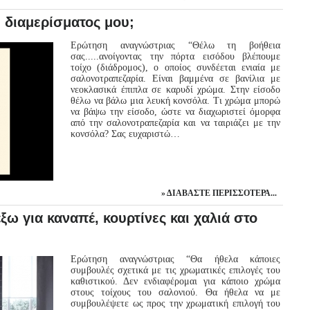
 διαμερίσματος μου;
Ερώτηση αναγνώστριας “Θέλω τη βοήθεια
σας.....ανοίγοντας την πόρτα εισόδου βλέπουμε
τοίχο (διάδρομος), ο οποίος συνδέεται ενιαία με
σαλονοτραπεζαρία. Είναι βαμμένα σε βανίλια με
νεοκλασικά έπιπλα σε καρυδί χρώμα. Στην είσοδο
θέλω να βάλω μια λευκή κονσόλα. Τι χρώμα μπορώ
να βάψω την είσοδο, ώστε να διαχωριστεί όμορφα
από την σαλονοτραπεζαρία και να ταιριάζει με την
κονσόλα? Σας ευχαριστώ…
ΔΙΑΒΆΣΤΕ ΠΕΡΙΣΣΌΤΕΡΑ...
ω για καναπέ, κουρτίνες και χαλιά στο
Ερώτηση αναγνώστριας “Θα ήθελα κάποιες
συμβουλές σχετικά με τις χρωματικές επιλογές του
καθιστικού. Δεν ενδιαφέρομαι για κάποιο χρώμα
στους τοίχους του σαλονιού. Θα ήθελα να με
συμβουλέψετε ως προς την χρωματική επιλογή του