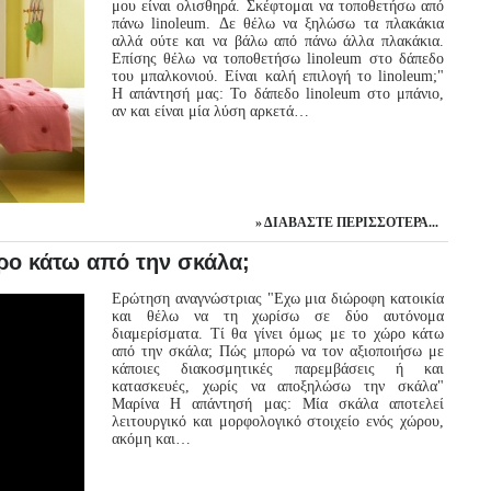
μου είναι ολισθηρά. Σκέφτομαι να τοποθετήσω από
πάνω linoleum. Δε θέλω να ξηλώσω τα πλακάκια
αλλά ούτε και να βάλω από πάνω άλλα πλακάκια.
Επίσης θέλω να τοποθετήσω linoleum στο δάπεδο
του μπαλκονιού. Είναι καλή επιλογή το linoleum;"
Η απάντησή μας: Το δάπεδο linoleum στο μπάνιο,
αν και είναι μία λύση αρκετά…
ΔΙΑΒΆΣΤΕ ΠΕΡΙΣΣΌΤΕΡΑ...
ο κάτω από την σκάλα;
Ερώτηση αναγνώστριας "Εχω μια διώροφη κατοικία
και θέλω να τη χωρίσω σε δύο αυτόνομα
διαμερίσματα. Τί θα γίνει όμως με το χώρο κάτω
από την σκάλα; Πώς μπορώ να τον αξιοποιήσω με
κάποιες διακοσμητικές παρεμβάσεις ή και
κατασκευές, χωρίς να αποξηλώσω την σκάλα"
Μαρίνα Η απάντησή μας: Μία σκάλα αποτελεί
λειτουργικό και μορφολογικό στοιχείο ενός χώρου,
ακόμη και…