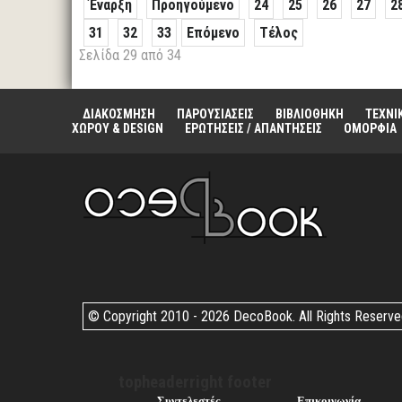
Έναρξη
Προηγούμενο
24
25
26
27
2
31
32
33
Επόμενο
Τέλος
Σελίδα 29 από 34
ΔΙΑΚΟΣΜΗΣΗ
ΠΑΡΟΥΣΙΑΣΕΙΣ
ΒΙΒΛΙΟΘΗΚΗ
ΤΕΧΝΙ
ΧΩΡΟΥ & DESIGN
ΕΡΩΤΗΣΕΙΣ / ΑΠΑΝΤΗΣΕΙΣ
ΟΜΟΡΦΙΑ
© Copyright 2010 -
2026 DecoBook. All Rights Reserv
topheaderright footer
Συντελεστές
Επικοινωνία