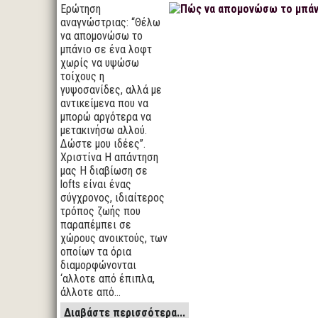
Ερώτηση
αναγνώστριας: “Θέλω
να απομονώσω το
μπάνιο σε ένα λοφτ
χωρίς να υψώσω
τοίχους η
γυψοσανίδες, αλλά με
αντικείμενα που να
μπορώ αργότερα να
μετακινήσω αλλού.
Δώστε μου ιδέες”.
Χριστίνα Η απάντηση
μας Η διαβίωση σε
lofts είναι ένας
σύγχρονος, ιδιαίτερος
τρόπος ζωής που
παραπέμπει σε
χώρους ανοικτούς, των
οποίων τα όρια
διαμορφώνονται
‘αλλοτε από έπιπλα,
άλλοτε από…
Διαβάστε περισσότερα...