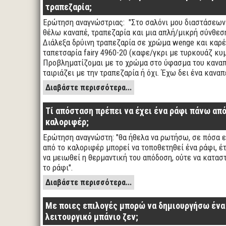
τραπεζαρία;
Ερώτηση αναγνώστριας: "Στο σαλόνι μου διαστάσεων 
θέλω καναπέ, τραπεζαρία και μια απλή/μικρή σύνθεση 
Διάλεξα δρύινη τραπεζαρία σε χρώμα wenge και καρ
ταπετσαρία fairy 4960-20 (καφε/γκρι με τυρκουάζ κυμ
Προβληματίζομαι με το χρώμα στο ύφασμα του καναπέ
ταιριάζει με την τραπεζαρία ή όχι. Έχω δει ένα κανα
Διαβάστε περισσότερα...
Τί απόσταση πρέπει να έχει ένα ράφι πάνω από
καλοριφέρ;
Ερώτηση αναγνώστη: "θα ήθελα να ρωτήσω, σε πόσα 
από το καλοριφέρ μπορεί να τοποθετηθεί ένα ράφι, έ
να μειωθεί η θερμαντική του απόδοση, ούτε να καταστ
το ράφι".
Διαβάστε περισσότερα...
Με ποιες επιλογές μπορώ να δημιουργήσω ένα
λειτουργικό μπάνιο ζεν;