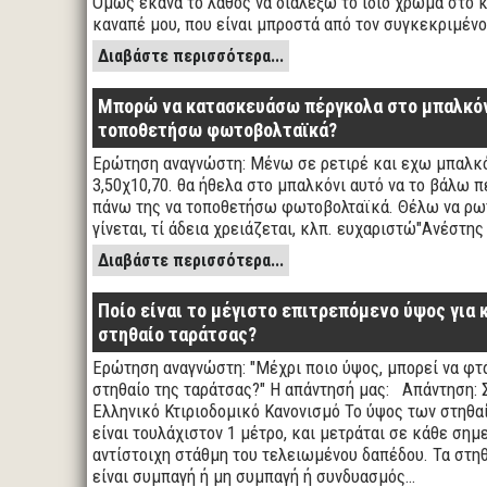
Όμως έκανα το λάθος να διαλέξω το ίδιο χρώμα στο 
καναπέ μου, που είναι μπροστά από τον συγκεκριμέν
Διαβάστε περισσότερα...
Μπορώ να κατασκευάσω πέργκολα στο μπαλκόνι
τοποθετήσω φωτοβολταϊκά?
Ερώτηση αναγνώστη: Μένω σε ρετιρέ και εχω μπαλκ
3,50χ10,70. θα ήθελα στο μπαλκόνι αυτό να το βάλω 
πάνω της να τοποθετήσω φωτοβολταϊκά. Θέλω να ρω
γίνεται, τί άδεια χρειάζεται, κλπ. ευχαριστώ"Ανέστη
Διαβάστε περισσότερα...
Ποίο είναι το μέγιστο επιτρεπόμενο ύψος για 
στηθαίο ταράτσας?
Ερώτηση αναγνώστη: "Μέχρι ποιο ύψος, μπορεί να φτά
στηθαίο της ταράτσας?" Η απάντησή μας: Απάντηση:
Ελληνικό Κτιριοδομικό Κανονισμό Το ύψος των στηθα
είναι τουλάχιστον 1 μέτρο, και μετράται σε κάθε σημε
αντίστοιχη στάθμη του τελειωμένου δαπέδου. Τα στηθ
είναι συμπαγή ή μη συμπαγή ή συνδυασμός…