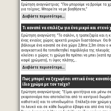
Ερώτηση αναγνώστριας: "Που μπορούμε να βρούμε τα χ
για τοίχους; Μπορείτε να με βοηθήσετε;"
Διαβάστε περισσότερα...
Τι καναπέ να επιλέξω για ένα μικρό και στενό
Ερώτηση αναγνώστη: "Το σαλόνι, η τραπεζαρία και η κ
ένας ενιαίος χώρος αρκετά μικρών διαστάσεων. Θα θ
βάλουμε ένα καναπέ σε ένα χώρο 2,8mx 2,3m όπου ο 
αναγκαστικά θα τοποθετηθεί παράλληλα της πλευράς 2
κλείσει ο χώρος τι χρώμα θα πρέπει να μπει (κατά π
καφέ χρώματα), τι ύψος πλάτης,…
Διαβάστε περισσότερα...
Πως μπορεί να ξεχωρίσει οπτικά ένας καναπές
ίδιο χρώμα με τον τοίχο?
Ερώτηση αναγνώστριας: "Είμαι φοιτήτρια και μένω σ
γκαρσονιέρα που αποτελείται από το κεντρικό δωμάτι
καθιστικό) και το υπνοδωμάτιο. Επέλεξα σαν χρώμα γ
το λευκό και σε κάθε δωμάτιο έβαψα και από ένα τοί