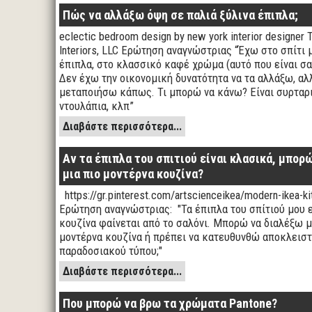
Πώς να αλλάξω όψη σε παλιά ξύλινα έπιπλα;
eclectic bedroom design by new york interior designer 
Interiors, LLC Ερώτηση αναγνώστριας “Έχω στο σπίτι 
έπιπλα, στο κλασσικό καφέ χρώμα (αυτό που είναι σα
Δεν έχω την οικονομική δυνατότητα να τα αλλάξω, αλ
μεταποιήσω κάπως. Τι μπορώ να κάνω? Είναι συρταρι
ντουλάπια, κλπ”
Διαβάστε περισσότερα...
Αν τα έπιπλα του σπιτιού είναι κλασικά, μπορ
μια πιο μοντέρνα κουζίνα?
https://gr.pinterest.com/artscienceikea/modern-ikea-
Ερώτηση αναγνώστριας: "Τα έπιπλα του σπίτιού μου ε
κουζίνα φαίνεται από το σαλόνι. Μπορώ να διαλέξω μι
μοντέρνα κουζίνα ή πρέπει να κατευθυνθώ αποκλειστ
παραδοσιακού τύπου;"
Διαβάστε περισσότερα...
Που μπορώ να βρω τα χρώματα Pantone?