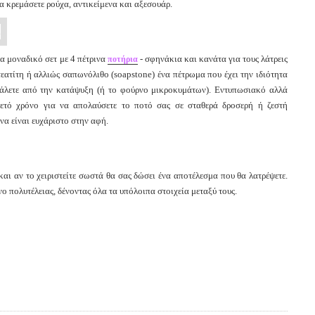
να κρεμάσετε ρούχα, αντικείμενα και αξεσουάρ.
να μοναδικό σετ με 4 πέτρινα
- σφηνάκια και κανάτα για τους λάτρεις
ποτήρια
εατίτη ή αλλιώς σαπωνόλιθο (soapstone) ένα πέτρωμα που έχει την ιδιότητα
γάλετε από την κατάψυξη (ή το φούρνο μικροκυμάτων). Εντυπωσιακό αλλά
ετό χρόνο για να απολαύσετε το ποτό σας σε σταθερά δροσερή ή ζεστή
να είναι ευχάριστο στην αφή.
και αν το χειριστείτε σωστά θα σας δώσει ένα αποτέλεσμα που θα λατρέψετε.
ο πολυτέλειας, δένοντας όλα τα υπόλοιπα στοιχεία μεταξύ τους.