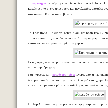
Τα
σε μαύρο χρώμα δίνουν ένα dramatic look. Η συ
κηροπήγια
καταλήγοντας σ' ένα απρόσμενο και μεγαλειώδες αποτέλεσμα. 
στο κλασικό θέατρο και το βαριετέ.
Το κηροπήγιο Highlights Large είναι μια βάση κεριών δια
Τοποθετείται στο χώρο σας μόνο του σαν συμπληρωματικό κο
εντυπωσιακό κεντρικό στοιχείο του χώρου.
Εκτός όμως από μαύρα εντυπωσιακά κηροπήγια μπορείτε να 
πάντα σε μαύρο χρώμα.
Για παράδειγμα η
Dropit από τη Normann 
κρεμάστρα τοίχου
δυναμικό σχεδιασμό που την κάνει να ξεχωρίζει στο χώρο. Είν
είτε να την κρεμάσετε μόνη, είτε πολλές μαζί σε συνδυασμό μ
Η Drop XL είναι μία μοντέρνα μεγάλη κρεμάστρα από την Γερ