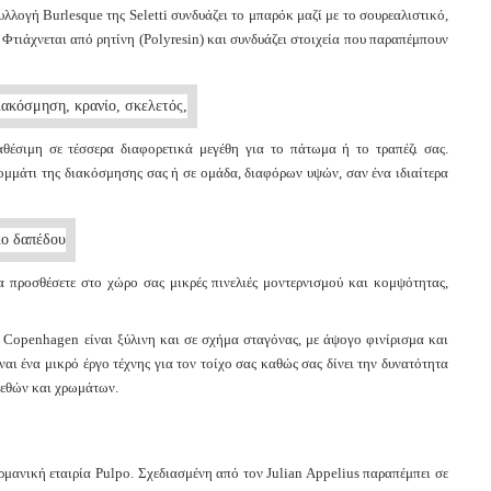
λλογή Burlesque της Seletti συνδυάζει το μπαρόκ μαζί με το σουρεαλιστικό,
Φτιάχνεται από ρητίνη (Polyresin) και συνδυάζει στοιχεία που παραπέμπουν
θέσιμη σε τέσσερα διαφορετικά μεγέθη για το πάτωμα ή το τραπέζι σας.
μμάτι της διακόσμησης σας ή σε ομάδα, διαφόρων υψών, σαν ένα ιδιαίτερα
προσθέσετε στο χώρο σας μικρές πινελιές μοντερνισμού και κομψότητας,
Copenhagen είναι ξύλινη και σε σχήμα σταγόνας, με άψογο φινίρισμα και
αι ένα μικρό έργο τέχνης για τον τοίχο σας καθώς σας δίνει την δυνατότητα
εγεθών και χρωμάτων.
μανική εταιρία Pulpo. Σχεδιασμένη από τον Julian Appelius παραπέμπει σε