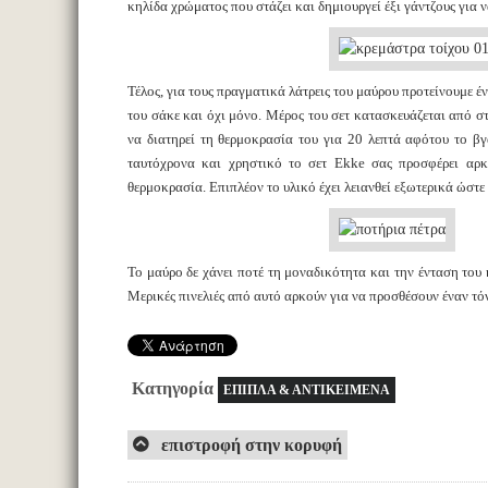
κηλίδα χρώματος που στάζει και δημιουργεί έξι γάντζους για 
Τέλος, για τους πραγματικά λάτρεις του μαύρου προτείνουμε έ
του σάκε και όχι μόνο. Μέρος του σετ κατασκευάζεται από στ
να διατηρεί τη θερμοκρασία του για 20 λεπτά αφότου το β
ταυτόχρονα και χρηστικό το σετ Ekke σας προσφέρει αρκ
θερμοκρασία. Επιπλέον το υλικό έχει λειανθεί εξωτερικά ώστε 
Το μαύρο δε χάνει ποτέ τη μοναδικότητα και την ένταση του 
Μερικές πινελιές από αυτό αρκούν για να προσθέσουν έναν τόν
Κατηγορία
ΕΠΙΠΛΑ & ΑΝΤΙΚΕΙΜΕΝΑ
επιστροφή στην κορυφή