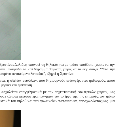
 Χριστίνας Δαλιάνη υπονοεί τη θηλυκότητα με τρόπο υποδόριο, χωρίς να την
ώνει. Θαυμάζει τα καλλίγραμμα σώματα, χωρίς να τα εκχυδαΐζει. “Υπό την
κευμένο αντικείμενο λατρείας”, εξηγεί η Χριστίνα.
α, ή οξείδια μετάλλων, που δημιουργούν ενδιαφέροντες ιριδισμούς, αφού
 μεράκι και έμπνευση.
ι ασχολείται επαγγελματικά με την αρχιτεκτονική εσωτερικών χώρων, μας
υμε κάποια περισσότερα πράγματα για το έργο της, της επιρροές, τον τρόπο
 μυστικά του πηλού και των γυναικείων παπουτσιών, παραχωρώντας μας, μια