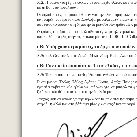
Χ.Δ:
Η κατασκευή έγινε κυρίως με ισοπαχείς πλάκες που ενώ
με τη βοήθεια εργαλείων.
Οι πηλοί που χρησιμοποιήθηκαν για την υλοποίηση των παπο
και σαμώτ χονδρόκοκκος. Δούλεψα με υαλώματα διαφανή κα
που αποσκοπούσαν στη δημιουργία μεταλλικών ιριδισμών, με
Ο τρόπος ψησίματος που ακολούθησα έγινε με ηλεκτρικό καμί
απο πηλό σε πηλό, στην περίπτωση μου απο 1000-1100 βαθμ
dB: Υπάρχουν κεραμίστες, το έργο των οποίων 
Χ.Δ:
Σκλαβενίτης Νίκος, Δανάη Μυλωνάκη, Καίτη Αναστασάκ
dB: Γυναικεία παπούτσια. Τι σε ελκύει, τι σε πα
Χ.Δ:
Τα παπούτσια είναι τα θεμέλια του ανθρώπινου σώματος,
Είναι μανία; Τρέλα; Πάθος; Αγάπη; Ψώνιο; Φετίχ; Ποιος νο
έφτιαξα γόβες που θα ήθελα να υπήρχαν για να μπορώ να φο
ζωή και απο δώ και πέρα και στην δουλεία μου.
Στόχος μου να αναδείξω την θηλυκότητα, τον αισθησιασμό,
στην όψη αλλά και στο βάδισμα μίας γυναίκας όταν τα φορά.