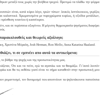
θηκαν μεταξύ τους χωρίς την βοήθεια τροχού. Προτιμώ να πλάθω την φόρμα
υτσιών είναι, κατά κύριο λόγο, τριών τύπων: λευκός λεπτόκοκκος, γκρίζος
ι καλυπτικά. Χρωματισμένα με πυροχρώματα κυρίως, ή οξείδια μετάλλων,
 πρόσθεση τιτανίου ή κασσίτερου.
νι, και σε περίσσεια οξυγόνου. Η μέγιστη θερμοκρασία ψησίματος διαφέρει
ούς.
παρακολουθείς και θεωρείς αξιόλογο;
η, Χριστίνα Μόραλη, Josh Herman, Ron Mello, Anna Katarina Haaland.
θιάζει, τι σε εμπνέει απο αυτά τα αντικείμενα;
 το βάθρο της ψυχής και της προσωπικότητας μας.
ιάζεται; Ότι και να πείτε, εγώ τα αγαπάω και τα θαυμάζω. Γι’αυτό λοιπόν
ράω και θα τις εκθέσω γιατί είναι το σήμα καταθετέν στην προσωπική μου
 τον ρομαντισμό, τον δυναμισμό που αποπνέουν τα ψηλοτάκουνα παπούτσια