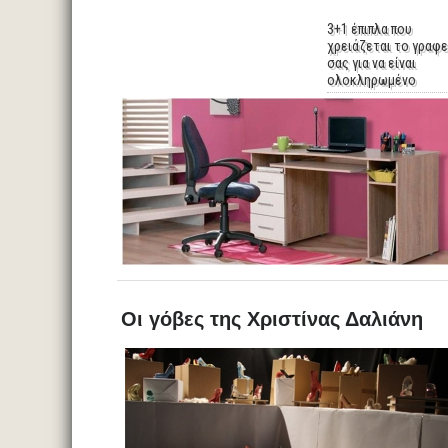
3+1 έπιπλα που
χρειάζεται το γραφε
σας για να είναι
ολοκληρωμένο
Οι γόβες της Χριστίνας Δαλιάνη