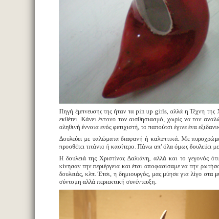
Πηγή έμπνευσης της ήταν τα pin up girls, αλλά η Τέχνη της
εκθέτει. Κάνει έντονο τον αισθησιασμό, χωρίς να τον αναλ
αληθινή έννοια ενός φετιχιστή, το παπούτσι έγινε ένα εξιδανι
Δουλεύει με υαλώματα διαφανή ή καλυπτικά. Με πυροχρώματ
προσθέτει τιτάνιο ή κασίτερο. Πάνω απ' όλα όμως δουλεύει με
Η δουλειά της Χριστίνας Δαλιάνη, αλλά και το γεγονός ότ
κίνησαν την περιέργεια και έτσι αποφασίσαμε να την ρωτήσο
δουλειάς, κλπ. Έτσι, η δημιουργός, μας μύησε για λίγο στα
σύντομη αλλά περιεκτική συνέντευξη.