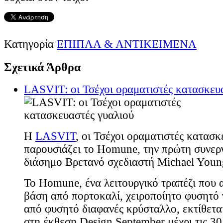
Κατηγορία
ΕΠΙΠΛΑ & ΑΝΤΙΚΕΙΜΕΝΑ
Σχετικά Άρθρα
LASVIT: οι Τσέχοι οραματιστές κατασκευ
Η
LASVIT
, οι Τσέχοι οραματιστές κατασκ
παρουσιάζει το Homune, την πρώτη συνεργ
διάσημο Βρετανό σχεδιαστή Michael Youn
Το Homune, ένα λειτουργικό τραπέζι που α
βάση από πορτοκαλί, χειροποίητο φυσητό 
από φυσητό διαφανές κρύσταλλο, εκτίθεται
στη έκθεση Design September μέχρι τις 3