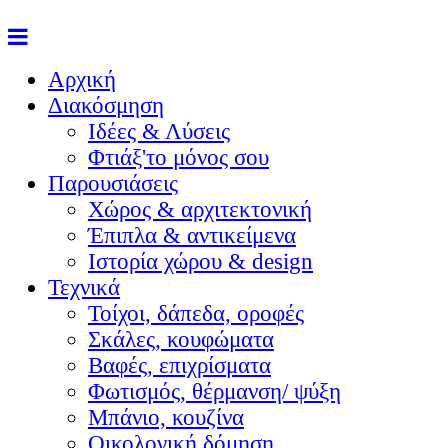
Αρχική
Διακόσμηση
Ιδέες & Λύσεις
Φτιάξ'το μόνος σου
Παρουσιάσεις
Χώρος & αρχιτεκτονική
Έπιπλα & αντικείμενα
Ιστορία χώρου & design
Τεχνικά
Τοίχοι, δάπεδα, οροφές
Σκάλες, κουφώματα
Βαφές, επιχρίσματα
Φωτισμός, θέρμανση/ ψύξη
Μπάνιο, κουζίνα
Οικολογική δόμηση