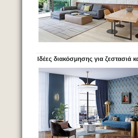
Ιδέες διακόσμησης για ζεστασιά κ