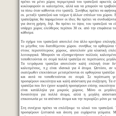
πρέπει να μένει χώρος περιμετρικά του τραπεζιού αρκετός 
κυκλοφορούν οι καλεσμένοι, αλλά και να μπορούν να τραβούν
τα πίσω όταν κάθονται στο τραπέζι. Συνήθως πρέπει να αφήνου
εκ. μεταξύ τραπεζιού και τοίχων ή άλλων επίπλων του χώρου. 
τραπεζαρίας θα παραμείνουν οι ίδιες θα πρέπει να συνδυάζοντα
για άνετη χρήση, δηλ. θα πρέπει το ύψος του τραπεζιού να εί
υπάρχει χώρος ελεύθερος περίπου 30 εκ. από την επιφάνεια το
κάθισμα.
Το σχήμα του τραπεζιού αποτελεί ένα άλλο κριτήριο επιλογής
το μέγεθος του διατιθέμενου χώρου. συνήθως τα ορθογώνια τ
στους περισσότερους χώρους, αποτελούν μία κλασική επιλο
λειτουργικά. Μπορούν να εξυπηρετήσουν πολλούς καλεσμένο
τοποθετούνται σε σειρά πολλά τραπέζια σε περιπτώσεις μεγά
Τα τετράγωνα τραπέζια αποτελούν καλή επιλογή όταν δε
καλεσμένους, π.χ είναι ιδανικά για 4 άτομα. Ωστόσο, αν 
εκατέρωθεν επεκτάσεων μετατρέπονται σε ορθογώνια τραπέζια 
και αυτά να τοποθετούνται σε σειρά. Σε περίπτωση γ
προσφέρουν οικειότητα και καλή απόσταση για συζήτηση. Τα σ
τραπέζια που δεν έχουν κεφαλή προσφέρουν επίσης οικειότητα 
είναι κατάλληλα για μικρούς χώρους. Μόνο οι μεγάλες
δυνατότητα για πολλά άτομα, αλλά η μεγάλη απόστασ
επικοινωνία με τα απέναντι άτομα και την περιορίζει μόνο με τα
Στη συνέχεια πρέπει να επιλέξουμε το υλικό του τραπεζιού. 
προσφέρουν ζεστασιά και άνεση για ευχάριστα γεύματα. 