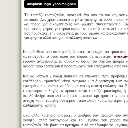
unsplash-logo
yann maignan
Το τραπέζι τραπεζαρίας αποτελεί ένα από τα πιο σημαντι
κατοικία. Δεν χρησιμοποιείται μόνο για φαγητό, αλλά μπορεί ν
ως πόλος για οικογενειακές και φιλικές συγκεντρώσεις. Ει
ορισμένος χώρος για τραπεζαρία, το τραπέζι αποτελεί το κε
που προσκαλεί την οικογένεια με τους φίλους να απολαύσουν 
για φαγητό αλλά και για ανταλλαγή απόψεων.
Επιπρόσθετα από αισθητικής άποψης το design του τραπεζιού 
να ενισχύσει το ύφος όλου του χώρου. σε περίπτωση
ανακαίν
εφόσον ανανεώνεται το συνολικό ύφος του σπιτιού μπορεί 
αγοράς νέου τραπεζιού ή προσαρμογής του υπάρχοντος στις νέε
Καθώς υπάρχει μεγάλη ποικιλία σε επιλογές, πριν προβούμ
κατάλληλου τραπεζιού είναι αναγκαία μία διερεύνηση των α
κριτηρίων που πρέπει να θέσουμε για τη σωστή επιλογή του. Ε
τα κριτήρια επιλογής αν πρόκειται για τραπέζι τραπεζαρίας ή
υψηλό design αποτελεί από τα σημαντικά κριτήρια στην πρώτ
αντοχή και η χαμηλή συντήρηση αποτελούν κύρια κριτήρια για
καθημερινής χρήσης.
Ένα άλλο κριτήριο αποτελεί ο αριθμός των ατόμων που συ
φαγητό, αλλά ταυτόχρονα και το μέγεθος του χώρου που
τραπεζαρία. Με βάση τα κριτήρια αυτά επιλέγουμε το μέγεθος