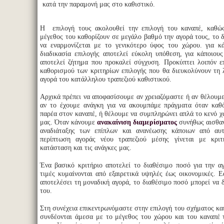
κατά την παραμονή μας στο καθιστικό.
Η επιλογή τους ακολουθεί την επιλογή του καναπέ, καθώ
μέγεθος του καθορίζουν σε μεγάλο βαθμό την αγορά τους, το δ
να εναρμονίζεται με το γενικότερο ύφος του χώρου. για κ
διαδικασία επιλογής αποτελεί εύκολη υπόθεση, για κάποιου
αποτελεί ζήτημα που προκαλεί σύγχυση. Προκύπτει λοιπόν ε
καθορισμού των κριτηρίων επιλογής που θα διευκολύνουν τη
αγορά του κατάλληλου τραπεζιού καθιστικού.
Αρχικά πρέπει να αποφασίσουμε αν χρειαζόμαστε ή αν θέλουμε 
αν το έχουμε ανάγκη για να ακουμπάμε πράγματα όταν καθ
παρέα στον καναπέ, ή θέλουμε να συμπληρώνει απλά το κενό χ
μας. Όταν κάνουμε
ανακαίνιση διαμερίσματος
συνήθως αισθαν
αναδιάταξης των επίπλων και ανανέωσης κάποιων από αυ
περίπτωση αγοράς νέου τραπεζιού μέσης γίνεται με κρι
κατάσταση και τις ανάγκες μας.
Ένα βασικό κριτήριο αποτελεί το διαθέσιμο ποσό για την α
τιμές κυμαίνονται από εξαιρετικά υψηλές έως οικονομικές. Ε
αποτελέσει τη μοναδική αγορά, το διαθέσιμο ποσό μπορεί να δ
του.
Στη συνέχεια επικεντρωνόμαστε στην επιλογή του σχήματος και
συνδέονται άμεσα με το μέγεθος του χώρου και του καναπέ 