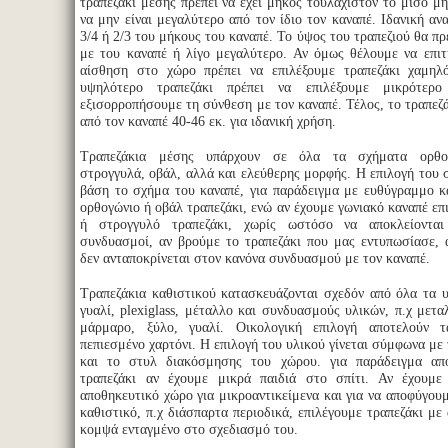
τραπεζάκι μέσης πρέπει να έχει μήκος τουλάχιστον το μισό μή
να μην είναι μεγαλύτερο από τον ίδιο τον καναπέ. Ιδανική αν
3/4 ή 2/3 του μήκους του καναπέ. Το ύψος του τραπεζιού θα πρέπ
με του καναπέ ή λίγο μεγαλύτερο. Αν όμως θέλουμε να επι
αίσθηση στο χώρο πρέπει να επιλέξουμε τραπεζάκι χαμηλ
υψηλότερο τραπεζάκι πρέπει να επιλέξουμε μικρότερ
εξισορροπήσουμε τη σύνθεση με τον καναπέ. Τέλος, το τραπεζά
από τον καναπέ 40-46 εκ. για ιδανική χρήση.
Τραπεζάκια μέσης υπάρχουν σε όλα τα σχήματα ορθογ
στρογγυλά, οβάλ, αλλά και ελεύθερης μορφής. Η επιλογή του σ
βάση το σχήμα του καναπέ, για παράδειγμα με ευθύγραμμο 
ορθογώνιο ή οβάλ τραπεζάκι, ενώ αν έχουμε γωνιακό καναπέ επ
ή στρογγυλό τραπεζάκι, χωρίς ωστόσο να αποκλείονται 
συνδυασμοί, αν βρούμε το τραπεζάκι που μας εντυπωσίασε,
δεν ανταποκρίνεται στον κανόνα συνδυασμού με τον καναπέ.
Τραπεζάκια καθιστικού κατασκευάζονται σχεδόν από όλα τα υ
γυαλί, plexiglass, μέταλλο και συνδυασμούς υλικών, π.χ μετα
μάρμαρο, ξύλο, γυαλί. Οικολογική επιλογή αποτελούν τ
πεπιεσμένο χαρτόνι. Η επιλογή του υλικού γίνεται σύμφωνα με
και το στυλ διακόσμησης του χώρου. για παράδειγμα απ
τραπεζάκι αν έχουμε μικρά παιδιά στο σπίτι. Αν έχουμε
αποθηκευτικό χώρο για μικροαντικείμενα και για να αποφύγου
καθιστικό, π.χ διάσπαρτα περιοδικά, επιλέγουμε τραπεζάκι με
κομψά ενταγμένο στο σχεδιασμό του.