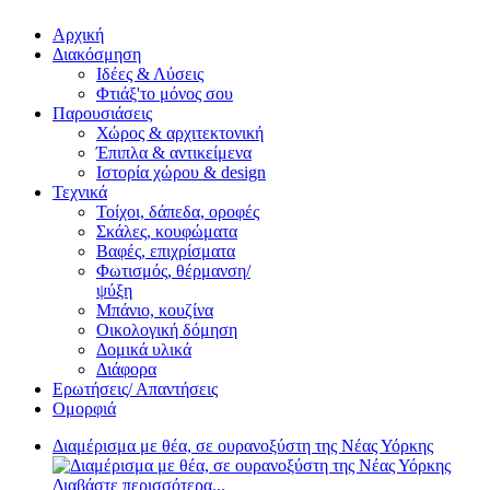
Αρχική
Διακόσμηση
Ιδέες & Λύσεις
Φτιάξ'το μόνος σου
Παρουσιάσεις
Χώρος & αρχιτεκτονική
Έπιπλα & αντικείμενα
Ιστορία χώρου & design
Τεχνικά
Τοίχοι, δάπεδα, οροφές
Σκάλες, κουφώματα
Βαφές, επιχρίσματα
Φωτισμός, θέρμανση/
ψύξη
Μπάνιο, κουζίνα
Οικολογική δόμηση
Δομικά υλικά
Διάφορα
Ερωτήσεις/ Απαντήσεις
Ομορφιά
Διαμέρισμα με θέα, σε ουρανοξύστη της Νέας Υόρκης
Διαβάστε περισσότερα...