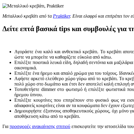
Μεταλλικό κρεβάτι από τα
Praktiker
. Είναι ελαφρύ και επιτρέπει τον
Δείτε επτά βασικά tips και συμβουλές για
Αγοράστε ένα καλό και ανθεκτικό κρεβάτι. Το κρεβάτι αποτελ
ώστε να μπορείτε να καθαρίζετε εύκολα από κάτω.
Επιλέξτε ποιοτικά λευκά είδη, δηλαδή σεντόνια και μαξιλάρια
οικονομικά.
Επιλέξτε ένα ήρεμο και απαλό χρώμα για του τοίχους. Ιδανικέ
Αφήστε αρκετό ελεύθερο χώρο γύρω από το κρεβάτι. Το κρεβάτ
πολύ χώρο στο δωμάτιο και έτσι δεν αποτελεί καλή επιλογή α
Τοποθετήστε dimmer στο φωτισμό ή επιλέξτε φωτιστικά που
ήρεμου ύπνου.
Επιλέξτε κουρτίνες που επιτρέπουν στο φυσικό φως να εισ
αδιαφανείς κουρτίνες είναι αν τα κουφώματα δεν έχουν εξωτε
Δημιουργήστε έξυπνους αποθηκευτικούς χώρους, όχι μόνο για
αποθήκευση κάτω από το κρεβάτι.
Για
προσφορές ανακαίνισης σπιτιού
επισκεφτείτε την ιστοσελίδα του