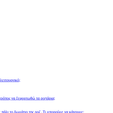
λειτουργικό;
ρόπος να ξεφορτωθώ τα ριχτάρια;
 πάλι το δωμάτιο της ροζ. Τι μπορούμε να κάνουμε;