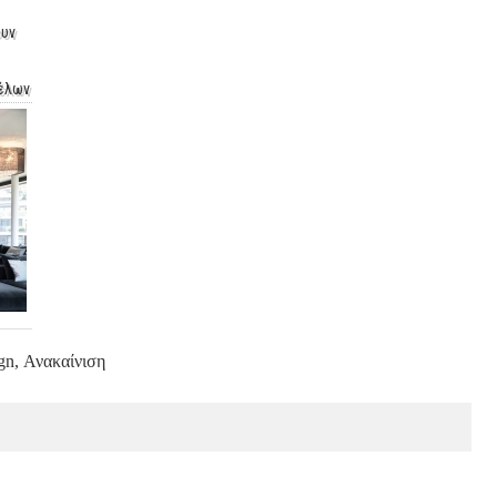
ουν
τέλων
gn, Ανακαίνιση