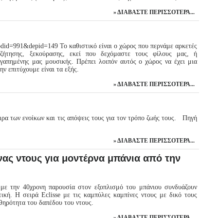
ΔΙΑΒΆΣΤΕ ΠΕΡΙΣΣΌΤΕΡΑ...
rodid=991&depid=149 Το καθιστικό είναι ο χώρος που περνάμε αρκετές
ζήτησης, ξεκούρασης, εκεί που δεχόμαστε τους φίλους μας, ή
γαπημένης μας μουσικής. Πρέπει λοιπόν αυτός ο χώρος να έχει μια
ν επιτύχουμε είναι τα εξής.
ΔΙΑΒΆΣΤΕ ΠΕΡΙΣΣΌΤΕΡΑ...
ρα των ενοίκων και τις απόψεις τους για τον τρόπο ζωής τους. Πηγή
ΔΙΑΒΆΣΤΕ ΠΕΡΙΣΣΌΤΕΡΑ...
ας ντους για μοντέρνα μπάνια από την
 με την 40χρονη παρουσία στον εξοπλισμό του μπάνιου συνδυάζουν
ική. Η σειρά Eclisse με τις καμπύλες καμπίνες ντους με δικό τους
σθηρότητα του δαπέδου του ντους.
ΔΙΑΒΆΣΤΕ ΠΕΡΙΣΣΌΤΕΡΑ...