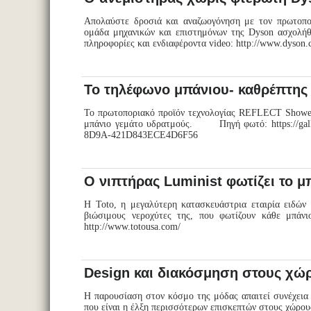
Απολαύστε δροσιά και αναζωογόνηση με τον πρωτοπορ
ομάδα μηχανικών και επιστημόνων της Dyson ασχολήθ
πληροφορίες και ενδιαφέροντα video: http://www.dyso
Το τηλέφωνο μπάνιου- καθρέπτη
Το πρωτοποριακό προϊόν τεχνολογίας REFLECT Showerh
μπάνιο γεμάτο υδρατμούς. Πηγή φωτό: https://galle
8D9A-421D843ECE4D6F56
Ο νιπτήρας Luminist φωτίζει το μ
Η Toto, η μεγαλύτερη κατασκευάστρια εταιρία ειδών 
βιώσιμους νεροχύτες της, που φωτίζουν κάθε μπ
http://www.totousa.com/
Design και διακόσμηση στους χώ
Η παρουσίαση στον κόσμο της μόδας απαιτεί συνέχεια
που είναι η έλξη περισσότερων επισκεπτών στους χώρους