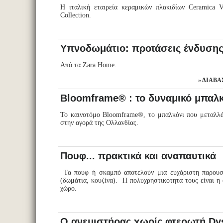
Η ιταλική εταιρεία κεραμικών πλακιδίων Ceramica V
Collection.
Υπνοδωμάτιο: προτάσεις ένδυση
Από τα Zara Home.
ΔΙΑΒΆΣ
Bloomframe® : το δυναμικό μπαλ
Το καινοτόμο Bloomframe®, το μπαλκόνι που μεταλλάσ
στην αγορά της Ολλανδίας.
Πουφ... πρακτικά και αναπαυτικά
Τα πουφ ή σκαμπό αποτελούν μια ευχάριστη παρουσί
(δωμάτια, κουζίνα). Η πολυχρηστικότητα τους είναι η
χώρο.
Ο ανεμιστήρας χωρίς φτερωτή Dyso