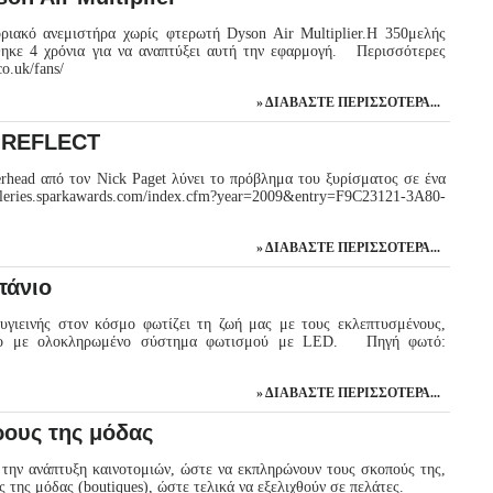
ιακό ανεμιστήρα χωρίς φτερωτή Dyson Air Multiplier.Η 350μελής
ηκε 4 χρόνια για να αναπτύξει αυτή την εφαρμογή. Περισσότερες
n.co.uk/fans/
ΔΙΑΒΆΣΤΕ ΠΕΡΙΣΣΌΤΕΡΑ...
ς REFLECT
ead από τον Nick Paget λύνει το πρόβλημα του ξυρίσματος σε ένα
ries.sparkawards.com/index.cfm?year=2009&entry=F9C23121-3A80-
ΔΙΑΒΆΣΤΕ ΠΕΡΙΣΣΌΤΕΡΑ...
πάνιο
υγιεινής στον κόσμο φωτίζει τη ζωή μας με τους εκλεπτυσμένους,
άνιο με ολοκληρωμένο σύστημα φωτισμού με LED. Πηγή φωτό:
ΔΙΑΒΆΣΤΕ ΠΕΡΙΣΣΌΤΕΡΑ...
ρους της μόδας
 την ανάπτυξη καινοτομιών, ώστε να εκπληρώνουν τους σκοπούς της,
 της μόδας (boutiques), ώστε τελικά να εξελιχθούν σε πελάτες.