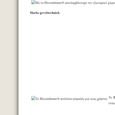
Hurks geveltechniek
.
Το
ενσω