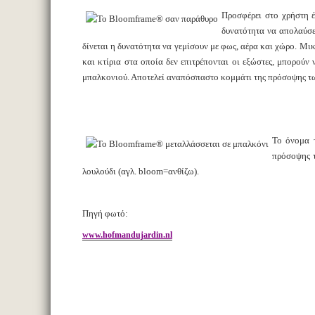
Προσφέρει στο χρήστη έ
δυνατότητα να απολαύσε
δίνεται η δυνατότητα να γεμίσουν με φως, αέρα και χώρο. Μι
και κτίρια στα οποία δεν επιτρέπονται οι εξώστες, μπορο
μπαλκονιού. Αποτελεί αναπόσπαστο κομμάτι της πρόσοψης των
Το όνομα 
πρόσοψης τ
λουλούδι (αγλ. bloom=ανθίζω).
Πηγή φωτό:
www.hofmandujardin.nl