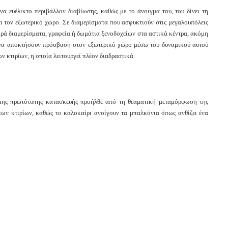
να ευέλικτο περιβάλλον διαβίωσης, καθώς με το άνοιγμα του, του δίνει τη
ι τον εξωτερικό χώρο. Σε διαμερίσματα που ασφυκτιούν στις μεγαλουπόλεις
κρά διαμερίσματα, γραφεία ή δωμάτια ξενοδοχείων στα αστικά κέντρα, ακόμη
ύν να αποκτήσουν πρόσβαση στον εξωτερικό χώρο μέσω του δυναμικού αυτού
 κτιρίων, η οποία λειτουργεί πλέον διαδραστικά.
της πρωτότυπης κατασκευής προήλθε από τη θεαματική μεταμόρφωση της
ων κτιρίων, καθώς το καλοκαίρι ανοίγουν τα μπαλκόνια όπως ανθίζει ένα