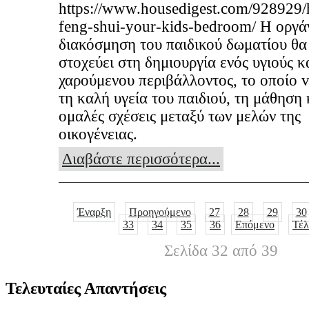
https://www.housedigest.com/928929/
feng-shui-your-kids-bedroom/ Η οργά
διακόσμηση του παιδικού δωματίου θα
στοχεύει στη δημιουργία ενός υγιούς κ
χαρούμενου περιβάλλοντος, το οποίο v
τη καλή υγεία του παιδιού, τη μάθηση κ
ομαλές σχέσεις μεταξύ των μελών της
οικογένειας.
Διαβάστε περισσότερα...
Έναρξη
Προηγούμενο
27
28
29
30
33
34
35
36
Επόμενο
Τέλ
Σελίδα 32 από 39
Τελευταίες Απαντήσεις