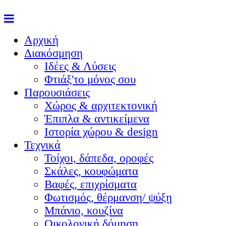
Αρχική
Διακόσμηση
Ιδέες & Λύσεις
Φτιάξ'το μόνος σου
Παρουσιάσεις
Χώρος & αρχιτεκτονική
Έπιπλα & αντικείμενα
Ιστορία χώρου & design
Τεχνικά
Τοίχοι, δάπεδα, οροφές
Σκάλες, κουφώματα
Βαφές, επιχρίσματα
Φωτισμός, θέρμανση/ ψύξη
Μπάνιο, κουζίνα
Οικολογική δόμηση