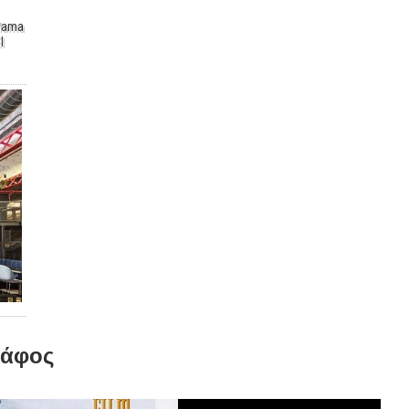
 Mama
l
ράφος