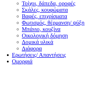
Τοίχοι, δάπεδα, οροφές
Σκάλες, κουφώματα
Βαφές, επιχρίσματα
Φωτισμός, θέρμανση/ ψύξη
Μπάνιο, κουζίνα
Οικολογική δόμηση
Δομικά υλικά
Διάφορα
Ερωτήσεις/ Απαντήσεις
Ομορφιά