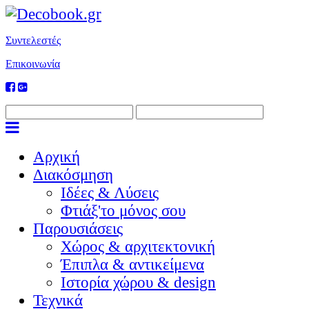
Συντελεστές
Επικοινωνία
Αρχική
Διακόσμηση
Ιδέες & Λύσεις
Φτιάξ'το μόνος σου
Παρουσιάσεις
Χώρος & αρχιτεκτονική
Έπιπλα & αντικείμενα
Ιστορία χώρου & design
Τεχνικά