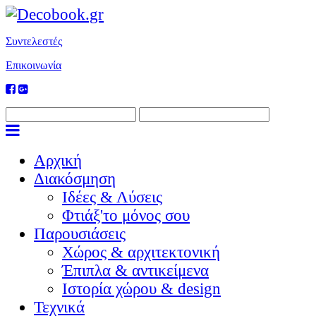
Συντελεστές
Επικοινωνία
Αρχική
Διακόσμηση
Ιδέες & Λύσεις
Φτιάξ'το μόνος σου
Παρουσιάσεις
Χώρος & αρχιτεκτονική
Έπιπλα & αντικείμενα
Ιστορία χώρου & design
Τεχνικά