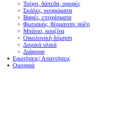
Τοίχοι, δάπεδα, οροφές
Σκάλες, κουφώματα
Βαφές, επιχρίσματα
Φωτισμός, θέρμανση/ ψύξη
Μπάνιο, κουζίνα
Οικολογική δόμηση
Δομικά υλικά
Διάφορα
Ερωτήσεις/ Απαντήσεις
Ομορφιά