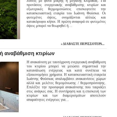
λύσεις με φυτά μικρής η μεγάλης κλίμακας. Για
προτάσεις ενεργειακής αναβάθμισης κτιρίων και
εξωτερικές θερμομονώσεις επισκεφτείτε την
κατασκευαστική εταιρία του Ιωάννη Φούσκα. Οι
φυτεμένες όψεις, ονομάζονται αλλιώς και
κατακόρυφοι κήποι. Η πρώτη αναφορά σε φυτεμένες
όψεις μπορεί να θεωρηθεί ή…
ΔΙΑΒΆΣΤΕ ΠΕΡΙΣΣΌΤΕΡΑ...
κή αναβάθμιση κτιρίων
Η ανακαίνιση με ταυτόχρονη ενεργειακή αναβάθμιση
του κτιρίου μπορεί να μειώσει σημαντικά την
κατανάλωση ενέργειας και κατά συνέπεια να
εξοικονομήσει χρήματα. Η κατασκευαστική εταιρεία
Ιωάννης Φούσκας αναλαμβάνει ανακαινίσεις χώρων
αλλά και μελέτες θεμομόνωσης / θερμοπρόσοψης.
Επιλέξτε την προσφορά ανακαίνισης που ταιριάζει
στις ανάγκες σας. Η συντήρηση και η επισκευή των
κτιρίων και των διαμερισμάτων αποτελούν
απαραίτητες ενέργειες για…