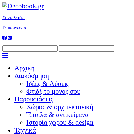
Συντελεστές
Επικοινωνία
Αρχική
Διακόσμηση
Ιδέες & Λύσεις
Φτιάξ'το μόνος σου
Παρουσιάσεις
Χώρος & αρχιτεκτονική
Έπιπλα & αντικείμενα
Ιστορία χώρου & design
Τεχνικά