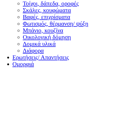
Τοίχοι, δάπεδα, οροφές
Σκάλες, κουφώματα
Βαφές, επιχρίσματα
Φωτισμός, θέρμανση/ ψύξη
Μπάνιο, κουζίνα
Οικολογική δόμηση
Δομικά υλικά
Διάφορα
Ερωτήσεις/ Απαντήσεις
Ομορφιά