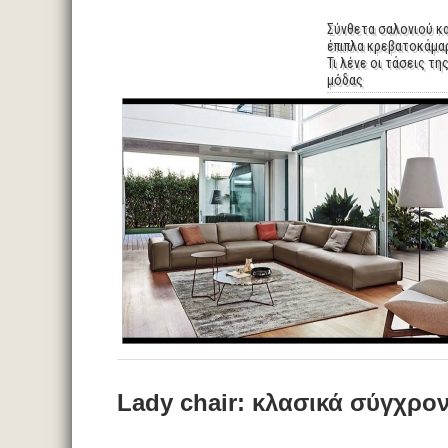
Σύνθετα σαλονιού κα
έπιπλα κρεβατοκάμαρ
Τι λένε οι τάσεις τη
μόδας
Lady chair: κλασικά σύγχρο