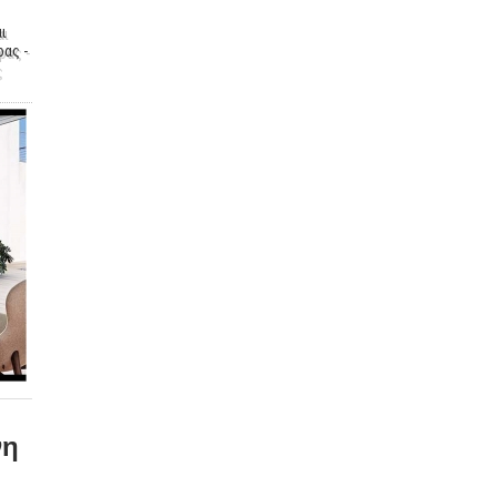
ι
ας -
ς
νη