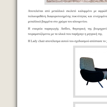
Αποτελείται από μεταλλικό σκελετό καλυμμένο με αφρώδ
πολυουρεθάνη διαφοροποιημένης πυκνότητας και ενισχυμένου
μεταλλικά βαμμένα στο χρώμα του αλουμινίου.
Η εταιρεία παραγωγής Artflex, θυγατρική της βιομηχαν
πειραματιζόμενος με τα υλικά που παρήγαγε η μητρική της.
Η Lady chair αποτέλεσμα αυτού του σχεδιασμού απέσπασε το 