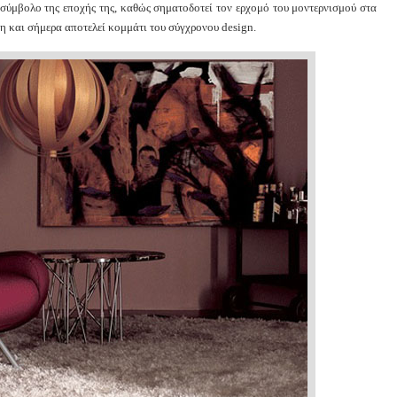
ύμβολο της εποχής της, καθώς σηματοδοτεί τον ερχομό του μοντερνισμού στα
μη και σήμερα αποτελεί κομμάτι του σύγχρονου design.