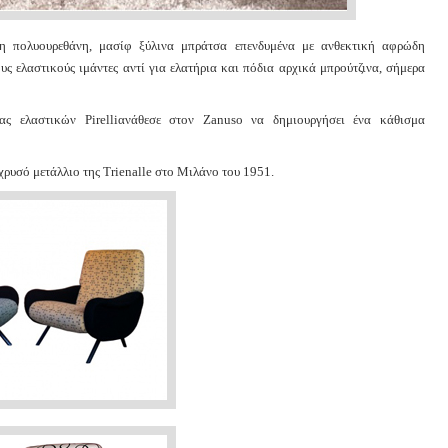
η πολυουρεθάνη, μασίφ ξύλινα μπράτσα επενδυμένα με ανθεκτική αφρώδη
ς ελαστικούς ιμάντες αντί για ελατήρια και πόδια αρχικά μπρούτζινα, σήμερα
ίας ελαστικών Pirelliανάθεσε στον Zanuso να δημιουργήσει ένα κάθισμα
χρυσό μετάλλιο της Trienalle στο Μιλάνο του 1951.