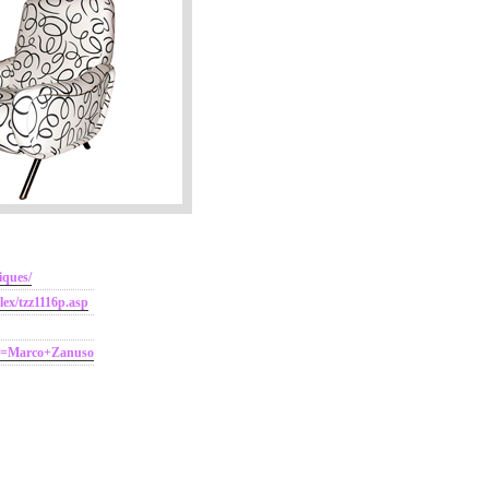
iques/
lex/tzz1116p.asp
tor=Marco+Zanuso