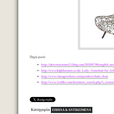
Πηγή φωτό
http://alexcrisostomo13.blog.com/2010/07/06/english-ant
http://www.leighharmer.co.uk/-Lady--Armchair-for-Arf
http://www.vintageseekers.com/products/lady-chair
http://www.1stdibs.com/furniture_search.php?i_crea
Κατηγορία
ΕΠΙΠΛΑ & ΑΝΤΙΚΕΙΜΕΝΑ