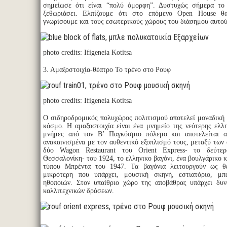
σημείωσε ότι είναι “πολύ όμορφη”. Δυστυχώς σήμερα το
ξεθωριάσει. Ελπίζουμε ότι στο επόμενο Open House θ
γνωρίσουμε και τους εσωτερικούς χώρους του διάσημου αυτού
photo credits: Ifigeneia Kotitsa
3. Αμαξοστοιχία-θέατρο Το τρένο στο Ρουφ
photo credits: Ifigeneia Kotitsa
Ο σιδηροδρομικός πολυχώρος πολιτισμού αποτελεί μοναδική
κόσμο. Η αμαξοστοιχία είναι ένα μνημείο της νεότερης ελλη
μνήμες από τον Β’ Παγκόσμιο πόλεμο και αποτελείται α
ανακαινισμένα με τον αυθεντικό εξοπλισμό τους, μεταξύ των
δύο Wagon Restaurant του Orient Express- το δεύτερ
Θεσσαλονίκη- του 1924, το ελληνικο βαγόνι, ένα βουλγάρικο 
τύπου Μπρέντα του 1947. Τα βαγόνια λειτουργούν ως θ
μικρότερη που υπάρχει, μουσική σκηνή, εστιατόριο, μπ
ηθοποιών. Στον υπαίθριο χώρο της αποβάθρας υπάρχει δυν
καλλιτεχνικών δράσεων.