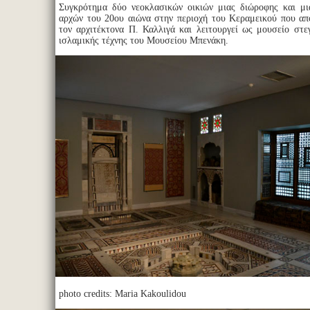
Συγκρότημα δύο νεοκλασικών οικιών μιας διώροφης και μι
αρχών του 20ου αιώνα στην περιοχή του Κεραμεικού που α
τον αρχιτέκτονα Π. Καλλιγά και λειτουργεί ως μουσείο στε
ισλαμικής τέχνης του Μουσείου Μπενάκη.
photo credits: Maria Kakoulidou