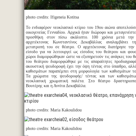
photo credits: Ifigeneia Kotitsa
Το ενδιαφέρον νεοκλασικό κτίριο του 19ου αιώνα αποτελούσε
οικογενείας Γενναδίου. Αρχικά ήταν διώροφο και μεταγενέστ
προσθήκη στον πίσω ακάλυπτο. 100 χρόνια μετά την
αρχιτέκτονας Κωνσταντίνος Δεκαβάλλας αναλαμβάνει τ
μετατροπή του σε θέατρο. Ο αρχιτέκτονας διατήρησε την
είσοδο για να λειτουργεί ως είσοδος του θεάτρου και φουα
χώροι διαμορφώθηκαν ώστε να εξυπηρετούν τις ανάγκες του θ
του θεάτρου διαμορφώθηκε με τις απαραίτητες προδιαγραφ
ακουστική ψευδοροφή έχει την όψη τέντας στο ύπαιθρο, αλλ
καθισμάτων παραπέμπει στη μορφολογία των καθισμάτων το
Τα χρώματα της ψευδοροφής/ τέντας και των καθισμάτ
νεοκλασική χρωματική παλέτα. Στο θέατρο δραστηριοπ
Βουτέρης και η Αννίτα Δεκαβάλλα.
photo credits: Maria Kakoulidou
photo credits: Maria Kakoulidou