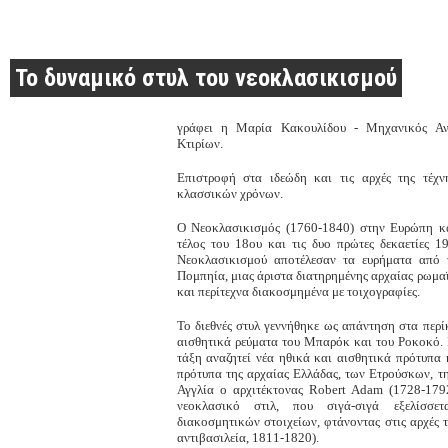
Το δυναμικό στυλ του νεοκλασικισμού
γράφει η Μαρία Κακουλίδου - Μηχανικός Αν
Κτιρίων.
Επιστροφή στα ιδεώδη και τις αρχές της τέχν
κλασσικών χρόνων.
Ο Νεοκλασικισμός (1760-1840) στην Ευρώπη κα
τέλος του 18ου και τις δυο πρώτες δεκαετίες 
Νεοκλασικισμού αποτέλεσαν τα ευρήματα από 
Πομπηία, μιας άριστα διατηρημένης αρχαίας ρωμα
και περίτεχνα διακοσμημένα με τοιχογραφίες.
Το διεθνές στυλ γεννήθηκε ως απάντηση στα περ
αισθητικά ρεύματα του Μπαρόκ και του Ροκοκό.
τάξη αναζητεί νέα ηθικά και αισθητικά πρότυπα 
πρότυπα της αρχαίας Ελλάδας, των Ετρούσκων, τη
Αγγλία ο αρχιτέκτονας Robert Adam (1728-1792
νεοκλασικό στιλ, που σιγά-σιγά εξελίσσε
διακοσμητικών στοιχείων, φτάνοντας στις αρχές τ
αντιβασιλεία, 1811-1820).