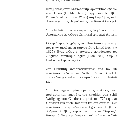
Μνημειώδη έργα Νεοκλασικής αρχιτεκτονικής είν
στο Παρίσι (La Madeleine) , έργο των Ντ` Ιβρ
Νερών" (Palace on the Water) στη Βαρσοβία, τα 
Theatre )και της Πετρούπολης , το Καπιτώλιο της Ο
Στην Ελλάδα η νωπογραφία της ζωφόρου στο παν
Αυστριακού ζωγράφου Carl Rahl αποτελεί εξαιρετι
Ο κυριότερος ζωγράφος του Νεοκλασικισμού στη 
που ήταν ταυτόχρονα επαναστάτης Ιακωβίνος, ήτα
1825). Ένας άλλος σημαντικός εκπρόσωπος το
Auguste Dominique Ingres (1780-1867). Στην Ι
Ludovico Lipparini,κλπ.
Στη Γλυπτική, αντιπροσωπεύεται από τον An
νεοκλασικό γλύπτη· ακολουθεί ο Δανός Bertel T
Josiah Wedgwood στα κεραμικά ενώ στην Ελλάδα
κλπ.
Στη λογοτεχνία βρίσκουμε τους πρώτους τόν
ποιήματα και τραγωδίες του Friedrich von Schi
Wolfgang von Goethe (τα μετά το 1775) ή ακό
Christian Friedrich Hölderlin και στα έργα του ελ
νεοκλασικοί εμφανίζονται ο Ugo Foscolo (Ιταλ
Ανδρέας Κάλβος, κυρίως με τα έργα "Χάριτες"
δεύτερου). Θα μπορούσαμε να πούμε ότι και ο Σο