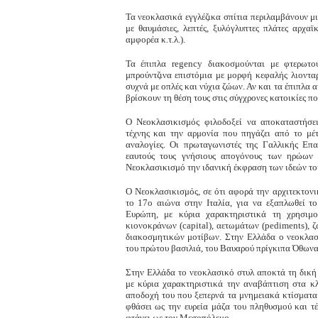
Τα νεοκλασικά εγγλέζικα σπίτια περιλαμβάνουν μ
με θαυμάσιες, λεπτές, ξυλόγλυπτες πλάτες αρχαϊ
αμφορέα κ.τ.λ.).
Τα έπιπλα regency διακοσμούνται με φτερωτού
μπρούντζινα επιστόμια με μορφή κεφαλής λιονταρ
συχνά με οπλές και νύχια ζώων. Αν και τα έπιπλα α
βρίσκουν τη θέση τους στις σύγχρονες κατοικίες π
Ο Νεοκλασικισμός φιλοδοξεί να αποκαταστήσει
τέχνης και την αρμονία που πηγάζει από το μέτρ
αναλογίες. Οι πρωταγωνιστές της Γαλλικής Επ
εαυτούς τους γνήσιους απογόνους των ηρώων 
Νεοκλασικισμό την ιδανική έκφραση των ιδεών το
Ο Νεοκλασικισμός, σε ότι αφορά την αρχιτεκτον
το 17ο αιώνα στην Ιταλία, για να εξαπλωθεί τ
Ευρώπη, με κύρια χαρακτηριστικά τη χρησιμ
κιονoκράνων (capital), αετωμάτων (pediments), 
διακοσμητικών μοτίβων. Στην Ελλάδα ο νεοκλασ
του πρώτου βασιλιά, του Βαυαρού πρίγκιπα Όθωνα
Στην Ελλάδα το νεοκλασικό στυλ αποκτά τη δική 
με κύρια χαρακτηριστικά την αναβάπτιση στα κ
αποδοχή του που ξεπερνά τα μνημειακά κτίσματα
φθάσει ως την ευρεία μάζα του πληθυσμού και τέ
φτάνει ως τον Μεσοπόλεμο.