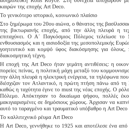
ασημόλευκη Rolls Royce. Στη συνέχεια αποχωρούν μ
καιρών της εποχής Art Deco.
Το γενικότερο ιστορικό, κοινωνικό πλαίσιο
Στο ξημέρωμα του 20ου αιώνα, ο θάνατος της βασίλισσα
της βικτωριανής εποχής, από την άλλη πλευρά η τε
επιταχύνει. Ο Α΄ Παγκόσμιος Πόλεμος τελείωσε το 
ενθουσιασμός και η αισιοδοξία της μεσοπολεμικής Ευρώ
γοητευτικό και κομψό ύφος διακόσμησης για όλους,
διακοσμητική τέχνη.
Η εποχή της Art Deco ήταν γεμάτη αντιθέσεις: η οικον
πορείες πείνας, η πολιτική μάχη μεταξύ του κομμουνισμ
την άλλη πλευρά η ηλεκτρική ενέργεια, τα τηλέφωνα πο
διέσχιζαν τον Ατλαντικό, η πρώτη πτήση πάνω από τη 
καθώς η ταχύτητα έγινε το must της νέας εποχής. Ο ρόλ
Πόλεμο. Απόκτησαν το δικαίωμα ψήφου, πολλές έκο
μακιγιαρισμένες σε δημόσιους χώρους. Άρχισαν να καπν
αυτό το ταραγμένο και τραυματικό υπόβαθρο η Art Deco
Το καλλιτεχνικό ρέυμα Art Deco
Η Art Deco, γεννήθηκε το 1925 και αποτέλεσε ένα από 