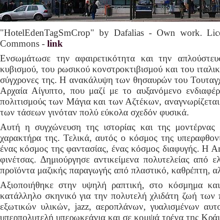
"HotelEdenTagSmCrop" by Dafalias - Own work. Lic
Commons -
link
Ενσωμάτωσε την αφαιρετικότητα και την απλούστευσ
κυβισμού, του ρωσικού κονστροκτιβισμού και του ιταλικ
σύγχρονες της. Η ανακάλυψη των θησαυρών του Τουταγχα
Αρχαία Αίγυπτο, που μαζί με το αυξανόμενο ενδιαφέ
πολιτισμούς των Μάγια και των Αζτέκων, αναγνωρίζεται
των τάσεων γινόταν πολύ εύκολα σχεδόν φυσικά.
Αυτή η συγχώνευση της ιστορίας και της μοντέρνας
χαρακτήρα της. Τελικά, αυτός ο κόσμος της υπεραφθονί
ένας κόσμος της φαντασίας, ένας κόσμος διαφυγής. Η Ar
φινέτσας. Δημιούργησε αντικείμενα πολυτελείας από 
προϊόντα μαζικής παραγωγής από πλαστικό, καθρέπτη, αλ
Αξιοποιήθηκε στην υψηλή ραπτική, στο κόσμημα και 
κατάλληλο σκηνικό για την πολυτελή χλιδάτη ζωή των π
εξωτικών υλικών, jazz, αεροπλάνων, γυαλισμένων αυ
υπερπολυτελή υπερωκεάνια και σε κομψά τρένα της Κράι