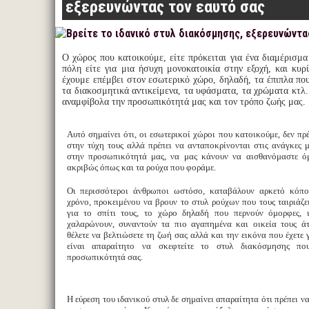
εξερευνώντας τον εαυτό σας
Ο χώρος που κατοικούμε, είτε πρόκειται για ένα διαμέρισμ
πόλη είτε για μια ήσυχη μονοκατοικία στην εξοχή, και κυρ
έχουμε επέμβει στον εσωτερικό χώρο, δηλαδή, τα έπιπλα που
τα διακοσμητικά αντικείμενα, τα υφάσματα, τα χρώματα κτλ.
αναμφίβολα την προσωπικότητά μας και τον τρόπο ζωής μας.
Αυτό σημαίνει ότι, οι εσωτερικοί χώροι που κατοικούμε, δεν πρ
στην τύχη τους αλλά πρέπει να ανταποκρίνονται στις ανάγκες μ
στην προσωπικότητά μας, να μας κάνουν να αισθανόμαστε ό
ακριβώς όπως και τα ρούχα που φοράμε.
Οι περισσότεροι άνθρωποι ωστόσο, καταβάλουν αρκετό κόπο
χρόνο, προκειμένου να βρουν το στυλ ρούχων που τους ταιριάζ
για το σπίτι τους, το χώρο δηλαδή που περνούν όμορφες, ιδ
χαλαρώνουν, συναντούν τα πιο αγαπημένα και οικεία τους ά
θέλετε να βελτιώσετε τη ζωή σας αλλά και την εικόνα που έχετε 
είναι απαραίτητο να σκεφτείτε το στυλ διακόσμησης που
προσωπικότητά σας.
Η εύρεση του ιδανικού στυλ δε σημαίνει απαραίτητα ότι πρέπει ν