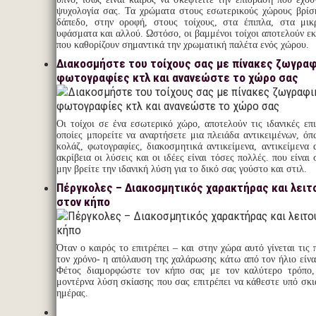
ψυχολογία σας. Τα χρώματα στους εσωτερικούς χώρους βρίσ
δάπεδο, στην οροφή, στους τοίχους, στα έπιπλα, στα μικρ
υφάσματα και αλλού. Ωστόσο, οι βαμμένοι τοίχοι αποτελούν εκε
που καθορίζουν σημαντικά την χρωματική παλέτα ενός χώρου.
Διακοσμήστε του τοίχους σας με πίνακες ζωγραφ
φωτογραφίες κτλ και ανανεώστε το χώρο σας
Οι τοίχοι σε ένα εσωτερικό χώρο, αποτελούν τις ιδανικές επι
οποίες μπορείτε να αναρτήσετε μια πλειάδα αντικειμένων, όπ
κολάζ, φωτογραφίες, διακοσμητικά αντικείμενα, αντικείμενα d
ακρίβεια οι λύσεις και οι ιδέες είναι τόσες πολλές. που είναι
μην βρείτε την ιδανική λύση για το δικό σας γούστο και στιλ.
Πέργκολες – Διακοσμητικός χαρακτήρας και λειτ
στον κήπο
Όταν ο καιρός το επιτρέπει – και στην χώρα αυτό γίνεται τις
τον χρόνο- η απόλαυση της χαλάρωσης κάτω από τον ήλιο είναι
Φέτος διαμορφώστε τον κήπο σας με τον καλύτερο τρόπο,
μοντέρνα λύση σκίασης που σας επιτρέπει να κάθεστε υπό σκιά
ημέρας.