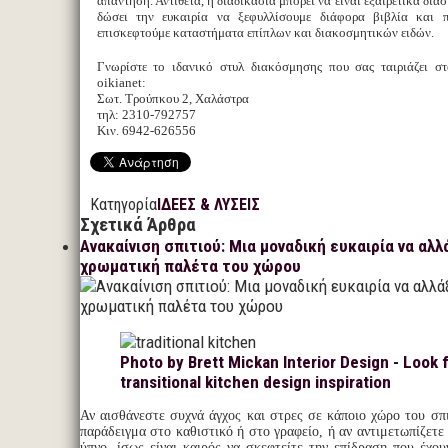
απάντηση. Αντίθετα, η διαδικασία μπορεί να είναι εξαιρετικά δια
δώσει την ευκαιρία να ξεφυλλίσουμε διάφορα βιβλία και π
επισκεφτούμε καταστήματα επίπλων και διακοσμητικών ειδών.
Γνωρίστε το ιδανικό στυλ διακόσμησης που σας ταιριάζει σ
oikianet:
Σωτ. Τρούπκου 2, Χαλάστρα
τηλ: 2310-792757
Κιν. 6942-626556
Κατηγορία
ΙΔΕΕΣ & ΛΥΣΕΙΣ
Σχετικά Άρθρα
Ανακαίνιση σπιτιού: Μια μοναδική ευκαιρία να αλλ
χρωματική παλέτα του χώρου
Photo by Brett Mickan Interior Design - Look 
transitional kitchen design inspiration
Αν αισθάνεστε συχνά άγχος και στρες σε κάποιο χώρο του σπι
παράδειγμα στο καθιστικό ή στο γραφείο, ή αν αντιμετωπίζετε
ύπνο, ίσως είναι καιρός να σκεφτείτε την επίδραση που έχο