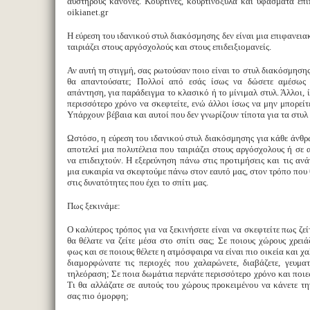
αυστηρους κανόνες. Κουρτίνες, κουρτινόξυλα και υφάσματα επ
oikianet.gr
Η εύρεση του ιδανικού στυλ διακόσμησης δεν είναι μια επιφανεια
ταιριάζει στους αργόσχολούς και στους επιδειξιομανείς.
Αν αυτή τη στιγμή, σας ρωτούσαν ποιο είναι το στυλ διακόσμησης
θα απαντούσατε; Πολλοί από εσάς ίσως να δώσετε αμέσως 
απάντηση, για παράδειγμα το κλασικό ή το μίνιμαλ στυλ. Άλλοι, 
περισσότερο χρόνο να σκεφτείτε, ενώ άλλοι ίσως να μην μπορείτ
Υπάρχουν βέβαια και αυτοί που δεν γνωρίζουν τίποτα για τα στυλ
Ωστόσο, η εύρεση του ιδανικού στυλ διακόσμησης για κάθε άνθρω
αποτελεί μια πολυτέλεια που ταιριάζει στους αργόσχολους ή σε 
να επιδειχτούν. Η εξερεύνηση πάνω στις προτιμήσεις και τις ανά
μια ευκαιρία να σκεφτούμε πάνω στον εαυτό μας, στον τρόπο που 
στις δυνατότητες που έχει το σπίτι μας.
Πως ξεκινάμε:
Ο καλύτερος τρόπος για να ξεκινήσετε είναι να σκεφτείτε πως ζε
θα θέλατε να ζείτε μέσα στο σπίτι σας; Σε ποιους χώρους χρειά
φως και σε ποιους θέλετε η ατμόσφαιρα να είναι πιο οικεία και 
διαμορφώνατε τις περιοχές που χαλαρώνετε, διαβάζετε, γευματ
τηλεόραση; Σε ποια δωμάτια περνάτε περισσότερο χρόνο και ποιες
Τι θα αλλάζατε σε αυτούς του χώρους προκειμένου να κάνετε τ
σας πιο όμορφη;