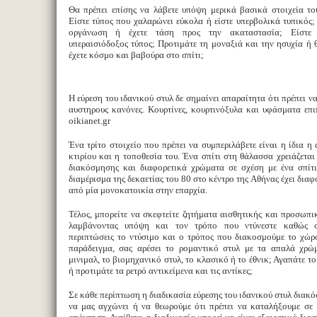
Θα πρέπει επίσης να λάβετε υπόψη μερικά βασικά στοιχεία το
Είστε τύπος που χαλαρώνει εύκολα ή είστε υπερβολικά τυπικός;
οργάνωση ή έχετε τάση προς την ακαταστασία; Είστε 
υπεραισιόδοξος τύπος; Προτιμάτε τη μοναξιά και την ησυχία ή θ
έχετε κόσμο και βαβούρα στο σπίτι;
Η εύρεση του ιδανικού στυλ δε σημαίνει απαραίτητα ότι πρέπει ν
αυστηρους κανόνες. Κουρτίνες, κουρτινόξυλα και υφάσματα επ
oikianet.gr
Ένα τρίτο στοιχείο που πρέπει να συμπεριλάβετε είναι η ίδια η 
κτιρίου και η τοποθεσία του. Ένα σπίτι στη θάλασσα χρειάζεται
διακόσμησης και διαφορετικά χρώματα σε σχέση με ένα σπίτ
διαμέρισμα της δεκαετίας του 80 στο κέντρο της Αθήνας έχει δια
από μία μονοκατοικία στην επαρχία.
Τέλος, μπορείτε να σκεφτείτε ζητήματα αισθητικής και προσωπ
λαμβάνοντας υπόψη και τον τρόπο που ντύνεστε καθώς στ
περιπτώσεις το ντύσιμο και ο τρόπος που διακοσμούμε το χώρο
παράδειγμα, σας αρέσει το ρομαντικό στυλ με τα απαλά χρώ
μινιμαλ, το βιομηχανικό στυλ, το κλασικό ή το έθνικ; Αγαπάτε τ
ή προτιμάτε τα ρετρό αντικείμενα και τις αντίκες;
Σε κάθε περίπτωση η διαδικασία εύρεσης του ιδανικού στυλ διακό
να μας αγχώνει ή να θεωρούμε ότι πρέπει να καταλήξουμε σε