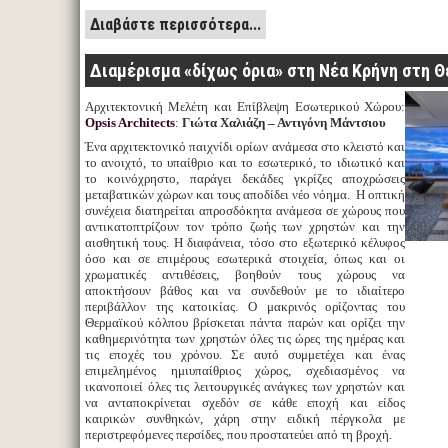
Διαβάστε περισσότερα...
Διαμέρισμα «δίχως όρια» στη Νέα Κρήνη στη 
Αρχιτεκτονική Μελέτη και Επίβλεψη Εσωτερικού Χώρου:
Opsis Architects
:
Γιώτα Χαλιάζη – Αντιγόνη Μάντσιου
Ένα αρχιτεκτονικό παιχνίδι ορίων ανάμεσα στο κλειστό και
το ανοιχτό, το υπαίθριο και το εσωτερικό, το ιδιωτικό και
το κοινόχρηστο, παράγει δεκάδες γκρίζες αποχρώσεις
μεταβατικών χώρων και τους αποδίδει νέο νόημα. Η οπτική
συνέχεια διατηρείται απροσδόκητα ανάμεσα σε χώρους που
αντικατοπτρίζουν τον τρόπο ζωής των χρηστών και την
αισθητική τους. Η διαφάνεια, τόσο στο εξωτερικό κέλυφος
όσο και σε επιμέρους εσωτερικά στοιχεία, όπως και οι
χρωματικές αντιθέσεις, βοηθούν τους χώρους να
αποκτήσουν βάθος και να συνδεθούν με το ιδιαίτερο
περιβάλλον της κατοικίας. Ο μακρινός ορίζοντας του
Θερμαϊκού κόλπου βρίσκεται πάντα παρών και ορίζει την
καθημερινότητα των χρηστών όλες τις ώρες της ημέρας και
τις εποχές του χρόνου. Σε αυτό συμμετέχει και ένας
επιμελημένος ημιυπαίθριος χώρος, σχεδιασμένος να
ικανοποιεί όλες τις λειτουργικές ανάγκες των χρηστών και
να ανταποκρίνεται σχεδόν σε κάθε εποχή και είδος
καιρικών συνθηκών, χάρη στην ειδική πέργκολα με
περιστρεφόμενες περσίδες, που προστατεύει από τη βροχή.