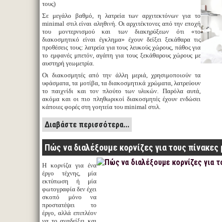
τους)
Σε μεγάλο βαθμό, η λατρεία των αρχιτεκτόνων για το
minimal στιλ είναι αληθινή. Οι αρχιτέκτονες από την εποχή
του μοντερνισμού και των διακηρύξεων ότι «το
διακοσμητικό είναι έγκλημα» έχουν δείξει ξεκάθαρα τις
προθέσεις τους: λατρεία για τους λευκούς χώρους, πάθος για
το εμφανές μπετόν, αγάπη για τους ξεκάθαρους χώρους με
αυστηρή γεωμετρία.
Οι διακοσμητές από την άλλη μεριά, χρησιμοποιούν τα
υφάσματα, τα μοτίβα, τα διακοσμητικά χρώματα, λατρεύουν
το παιχνίδι και τον πλούτο των υλικών. Παρόλα αυτά,
ακόμα και οι πιο πληθωρικοί διακοσμητές έχουν ενδώσει
κάποιες φορές στη γοητεία του minimal στιλ.
Διαβάστε περισσότερα...
Πώς να διαλέξουμε κορνίζες για τους πίνακες
Η κορνίζα για ένα
έργο τέχνης, μία
εκτύπωση ή μία
φωτογραφία δεν έχει
σκοπό μόνο να
προστατέψει το
έργο, αλλά επιπλέον
να το αναδείξει και