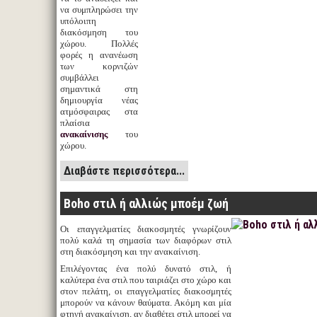
να συμπληρώσει την
υπόλοιπη
διακόσμηση του
χώρου. Πολλές
φορές η ανανέωση
των κορνιζών
συμβάλλει
σημαντικά στη
δημιουργία νέας
ατμόσφαιρας στα
πλαίσια
ανακαίνισης
του
χώρου.
Διαβάστε περισσότερα...
Boho στιλ ή αλλιώς μποέμ ζωή
Οι επαγγελματίες διακοσμητές γνωρίζουν
πολύ καλά τη σημασία των διαφόρων στιλ
στη διακόσμηση και την ανακαίνιση.
Επιλέγοντας ένα πολύ δυνατό στιλ, ή
καλύτερα ένα στιλ που ταιριάζει στο χώρο και
στον πελάτη, οι επαγγελματίες διακοσμητές
μπορούν να κάνουν θαύματα. Ακόμη και μία
φτηνή ανακαίνιση, αν διαθέτει στιλ μπορεί να