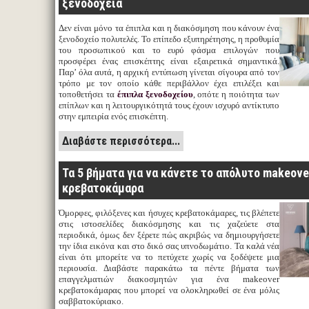
ξενοδοχεία
Δεν είναι μόνο τα έπιπλα και η διακόσμηση που κάνουν ένα
ξενοδοχείο πολυτελές. Το επίπεδο εξυπηρέτησης, η προθυμία
του προσωπικού και το ευρύ φάσμα επιλογών που
προσφέρει ένας επισκέπτης είναι εξαιρετικά σημαντικά.
Παρ’ όλα αυτά, η αρχική εντύπωση γίνεται σίγουρα από τον
τρόπο με τον οποίο κάθε περιβάλλον έχει επιλέξει και
τοποθετήσει τα
έπιπλα ξενοδοχείου
, οπότε η ποιότητα των
επίπλων και η λειτουργικότητά τους έχουν ισχυρό αντίκτυπο
στην εμπειρία ενός επισκέπτη.
Διαβάστε περισσότερα...
Τα 5 βήματα για να κάνετε το απόλυτο makeove
κρεβατοκάμαρα
Όμορφες, φιλόξενες και ήσυχες κρεβατοκάμαρες, τις βλέπετε
στις ιστοσελίδες διακόσμησης και τις χαζεύετε στα
περιοδικά, όμως δεν ξέρετε πώς ακριβώς να δημιουργήσετε
την ίδια εικόνα και στο δικό σας υπνοδωμάτιο. Τα καλά νέα
είναι ότι μπορείτε να το πετύχετε χωρίς να ξοδέψετε μια
περιουσία. Διαβάστε παρακάτω τα πέντε βήματα των
επαγγελματιών διακοσμητών για ένα makeover
κρεβατοκάμαρας που μπορεί να ολοκληρωθεί σε ένα μόλις
σαββατοκύριακο.