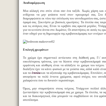
Αναδιαμόρφωση
Μια αλλαγή στο σπίτι είναι σαν ένα ταξίδι. Χωρίς χάρτη και
ενδέχεται να μην φτάσετε ποτέ στον προορισμό σας. Στο δ
διαμορφώσετε εκ νέου την επίπλωση του υπνοδωματίου σας, ώστε ν
όραμά σας. Ξεκινήστε με βασικές ερωτήσεις: Τα έπιπλα σας ταιρ
και τις ανάγκες σας; Είναι το κρεβάτι σας αρκετά μεγάλο; Υπάρχ
για να κινείστε άνετα στο δωμάτιο; Οι απαντήσεις σε αυτές τις ερ
έναν οδηγό για τη δημιουργία της κρεβατοκάμαρας των ονείρων σ
Επιλογή χρωμάτων
Το χρώμα έχει σημαντικό αντίκτυπο στη διάθεσή μας. Γι’ αυτ
ευκολότερους τρόπους, για να δώσετε στην κρεβατοκάμαρά σας
εμφάνιση και αίσθηση είναι να αλλάξετε το χρώμα του τοίχου
διαλέξετε έχει να κάνει φυσικά με τα γούστα σας, αλλά καλό είν
και τα
έπιπλα
και τα αξεσουάρ της κρεβατοκάμαρας. Επιπλέον, σ
αποφύγετε τα πολύ έντονα χρώματα, αφού στόχος του υπνοδ
χαλαρώνετε όσο το δυνατόν περισσότερο.
Όμως, μην σταματήσετε στους τοίχους. Υπάρχουν πολλοί άλλο
ζωντανέψετε την κρεβατοκάμαρά σας με χρώμα. Τα έπιπλα, τα υ
και τα διακοσμητικά, όλα μπορούν να συμβάλλουν σε ένα φρέσ
αποτέλεσμα.