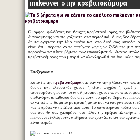
makeover στην κρεβατοκάμαρα
Όμορφες, φιλόξενες και ήσυχες κρεβατοκάμαρες, τις βλέπετε
διακόσμησης και τις χαζεύετε στα περιοδικά, όμως δεν ξέρε
δημιουργήσετε την ίδια εικόνα και στο δικό σας υπνοδωμά
είναι ότι μπορείτε να το πετύχετε χωρίς να ξοδέψετε μια πε
παρακάτω τα πέντε βήματα των επαγγελματιών διακοσμητών 
κρεβατοκάμαρας που μπορεί να ολοκληρωθεί σε ένα μόλις σα
Επεξεργασία
Κοιτάξτε την
κρεβατοκάμαρά
σας σαν να την βλέπετε για πρώτη
άνετος και ελκυστικός χώρος ή είναι ψυχρός ή χαώδης;
υπνοδωμάτια γίνονται οι αποθηκευτικοί χώροι των σπιτιών, με 
αισθανόμαστε καθόλου άνετα σε αυτά. Το πρώτο βήμα του makeov
το να δείτε το δωμάτιο με κριτική ματιά και να αποφασίσετε τι θ
και τι πρέπει να πετάξετε από αυτό. Το υπνοδωμάτιο πρέπει να ε
σας που θα σας χαλαρώνει στο τέλος της ημέρας. Ξεκινήστε τ
makeover εξαλείφοντας οτιδήποτε δεν χρειάζεστε και δεν αγαπάτε
Είναι δωρεάν!