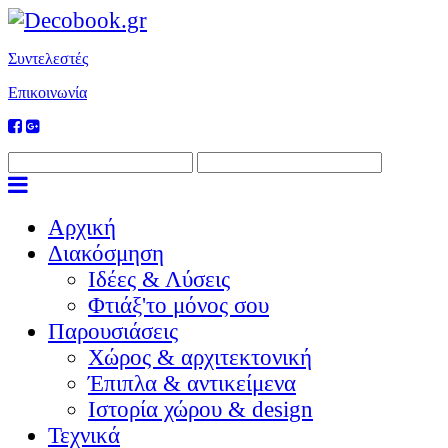
Συντελεστές
Επικοινωνία
Αρχική
Διακόσμηση
Ιδέες & Λύσεις
Φτιάξ'το μόνος σου
Παρουσιάσεις
Χώρος & αρχιτεκτονική
Έπιπλα & αντικείμενα
Ιστορία χώρου & design
Τεχνικά