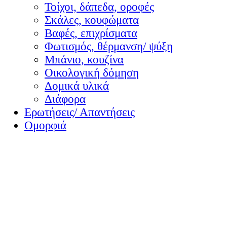
Τοίχοι, δάπεδα, οροφές
Σκάλες, κουφώματα
Βαφές, επιχρίσματα
Φωτισμός, θέρμανση/ ψύξη
Μπάνιο, κουζίνα
Οικολογική δόμηση
Δομικά υλικά
Διάφορα
Ερωτήσεις/ Απαντήσεις
Ομορφιά