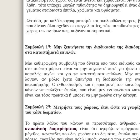
ανακαινισμένος χώρος θα είναι άνετος και χαρούμενος. Αν αντ
λάθη, τότε υπάρχει μεγάλη πιθανότητα να δημιουργηθεί ένας
γεμάτος αταίριαστα έπιπλα, χρώματα και υφάσματα.
Ωστόσο, με καλό προγραμματισμό και ακολουθώντας τρεις 
που δίνουν όλοι σχεδόν οι επαγγελματίες, τότε οι πιθανότητες
χώρος των ονείρων σας, αυξάνονται σημαντικά.
η
Συμβουλή 1
:
Μην ξεκινήσετε την διαδικασία της διακόσ
στα καταστήματά επιπλών.
Μια καθιερωμένη συμβουλή που δίνεται απο τους ειδικούς κ
στο σούπερ μάρκετ είναι να μην πηγαίνετέ ποτέ για ψώνια α
ασφαλώς ισχύει και για τα καταστήματα επίπλων. Μην πηγ
λοιπον, αν μόλις έχετε ξεκινήσει τη διαδικασία της αν
διακόσμησης. Ο ενθουσιασμός και η προσμονή του καινούργ
κάνουν να επιλέξετε έπιπλα, που είναι μεν εντυπωσιακά ωσ
είναι και τόσο πρακτικά ή μπορεί να μην χωράνε στην κάτοψη
η
Συμβουλή 2
:
Μετρήστε τους χώρους, έτσι ώστε να γνωρίζε
του κάθε δωματίου
.
Το πρώτο λάθος που κάνουν οι περισσότεροι άνθρωποι ό
ανακαίνιση διαμερίσματος
είναι ότι αγοράζουν πράγματα
μέγεθος: καναπέδες που δεν χωράνε στο δωμάτιο, έπιπλα που 
πόρτες, τραπέζια που είναι πολύ μικρά, γραφεία που είναι πο