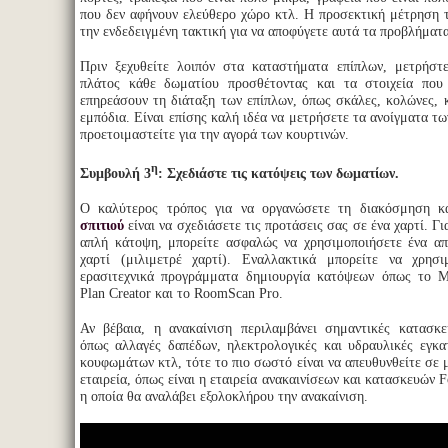
που δεν αφήνουν ελεύθερο χώρο κτλ. Η προσεκτική μέτρηση 
την ενδεδειγμένη τακτική για να αποφύγετε αυτά τα προβλήματα
Πριν ξεχυθείτε λοιπόν στα καταστήματα επίπλων, μετρήστ
πλάτος κάθε δωματίου προσθέτοντας και τα στοιχεία πο
επηρεάσουν τη διάταξη των επίπλων, όπως σκάλες, κολώνες, 
εμπόδια. Είναι επίσης καλή ιδέα να μετρήσετε τα ανοίγματα τ
προετοιμαστείτε για την αγορά των κουρτινών.
η
Συμβουλή 3
:
Σχεδιάστε τις κατόψεις των δωματίων.
Ο καλύτερος τρόπος για να οργανώσετε τη διακόσμηση 
σπιτιού
είναι να σχεδιάσετε τις προτάσεις σας σε ένα χαρτί. Γι
απλή κάτοψη, μπορείτε ασφαλώς να χρησιμοποιήσετε ένα απ
χαρτί (μιλιμετρέ χαρτί). Εναλλακτικά μπορείτε να χρησι
ερασιτεχνικά προγράμματα δημιουργία κατόψεων όπως το Ma
Plan Creator και το RoomScan Pro.
Αν βέβαια, η ανακαίνιση περιλαμβάνει σημαντικές κατασκε
όπως αλλαγές δαπέδων, ηλεκτρολογικές και υδραυλικές εγκα
κουφωμάτων κτλ, τότε το πιο σωστό είναι να απευθυνθείτε σε 
εταιρεία, όπως είναι η εταιρεία ανακαινίσεων και κατασκευών F
η οποία θα αναλάβει εξολοκλήρου την ανακαίνιση.