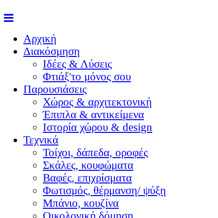
Αρχική
Διακόσμηση
Ιδέες & Λύσεις
Φτιάξ'το μόνος σου
Παρουσιάσεις
Χώρος & αρχιτεκτονική
Έπιπλα & αντικείμενα
Ιστορία χώρου & design
Τεχνικά
Τοίχοι, δάπεδα, οροφές
Σκάλες, κουφώματα
Βαφές, επιχρίσματα
Φωτισμός, θέρμανση/ ψύξη
Μπάνιο, κουζίνα
Οικολογική δόμηση