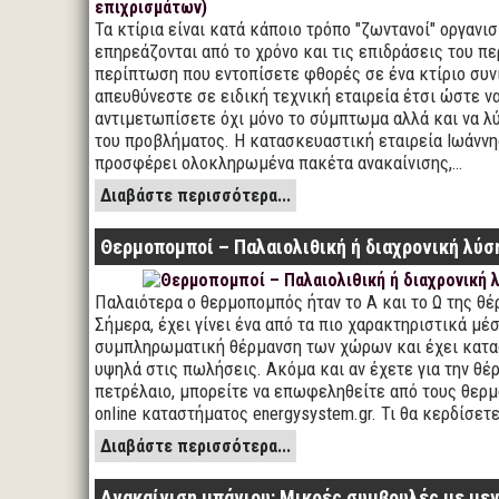
Τα κτίρια είναι κατά κάποιο τρόπο "ζωντανοί" οργανι
επηρεάζονται από το χρόνο και τις επιδράσεις του π
περίπτωση που εντοπίσετε φθορές σε ένα κτίριο συν
απευθύνεστε σε ειδική τεχνική εταιρεία έτσι ώστε ν
αντιμετωπίσετε όχι μόνο το σύμπτωμα αλλά και να λύ
του προβλήματος. Η κατασκευαστική εταιρεία Ιωάνν
προσφέρει ολοκληρωμένα πακέτα ανακαίνισης,…
Διαβάστε περισσότερα...
Θερμοπομποί – Παλαιολιθική ή διαχρονική λύσ
Παλαιότερα ο θερμοπομπός ήταν το Α και το Ω της θέ
Σήμερα, έχει γίνει ένα από τα πιο χαρακτηριστικά μέσ
συμπληρωματική θέρμανση των χώρων και έχει κατα
υψηλά στις πωλήσεις. Ακόμα και αν έχετε για την θέ
πετρέλαιο, μπορείτε να επωφεληθείτε από τους θερ
online καταστήματος energysystem.gr. Τι θα κερδίσετ
Διαβάστε περισσότερα...
Ανακαίνιση μπάνιου: Μικρές συμβουλές με με