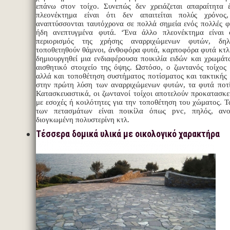
επάνω στον τοίχο. Συνεπώς δεν χρειάζεται απαραίτητα 
πλεονέκτημα είναι ότι δεν απαιτείται πολύς χρόνο
αναπτύσσονται ταυτόχρονα σε πολλά σημεία ενός πολλές φ
ήδη ανεπτυγμένα φυτά. ‘Ένα άλλο πλεονέκτημα είναι 
περιορισμός της χρήσης αναρριχώμενων φυτών, δη
τοποθετηθούν θάμνοι, άνθοφόρα φυτά, καρποφόρα φυτά κτλ
δημιουργηθεί μια ενδιαφέρουσα ποικιλία ειδών και χρωμάτ
αισθητικό στοιχείο της όψης. Ωστόσο, ο ζωντανός τοίχος 
αλλά και τοποθέτηση συστήματος ποτίσματος και τακτικής 
στην πρώτη λύση των αναρριχώμενων φυτών, τα φυτά ποτί
Κατασκευαστικά, οι ζωντανοί τοίχοι αποτελούν προκατασκ
με εσοχές ή κοιλότητες για την τοποθέτηση του χώματος. 
των πετασμάτων είναι ποικίλα όπως pvc, πηλός, ανο
διογκωμένη πολυστερίνη κτλ.
Τέσσερα δομικά υλικά με οικολογικό χαρακτήρα