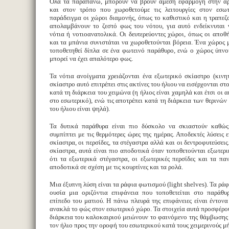
Όλα τα παραπάνω, μπορούν να βρουν άμεση εφαρμογή στην αρ
και στον τρόπο που χωροθετούμε τις λειτουργίες στον εσω
παράδειγμα οι χώροι διαμονής, όπως το καθιστικό και η τραπεζα
απολαμβάνουν το ζεστό φως του νότου, για αυτό ενδείκνυται 
νότια ή νοτιοανατολικά. Οι δευτερεύοντες χώροι, όπως οι αποθή
και τα μπάνια συνιστάται να χωροθετούνται βόρεια. Ένα χώρος μ
τοποθετηθεί δίπλα σε ένα φωτεινό παράθυρο, ενώ ο χώρος ύπν
μπορεί να έχει απαλότερο φως.
Τα νότια ανοίγματα χρειάζονται ένα εξωτερικό σκίαστρο (κινη
σκίαστρο αυτό επιτρέπει στις ακτίνες του ήλιου να εισέρχονται σ
κατά τη διάρκεια του χειμώνα (η ήλιος είναι χαμηλά και έτσι οι α
στο εσωτερικό), ενώ τις αποτρέπει κατά τη διάρκεια των θερινών
του ήλιου είναι ψηλά).
Τα δυτικά παράθυρα είναι πιο δύσκολο να σκιαστούν καθώς
συμπίπτει με τις θερμότερες ώρες της ημέρας. Αποδεκτές λύσεις 
σκίαστρα, οι περσίδες, τα στέγαστρα αλλά και οι δεντροφυτεύσει
σκίαστρα, αυτά είναι πιο αποδοτικά όταν τοποθετούνται εξωτερι
ότι τα εξωτερικά στέγαστρα, οι εξωτερικές περσίδες και τα παν
αποδοτικά σε σχέση με τις κουρτίνες και τα ρολά.
Μια έξυπνη λύση είναι τα ράφια φωτισμού (light shelves). Τα ράφ
ουσία μια οριζόντια επιφάνεια που τοποθετείται στο παράθ
επίπεδο του ματιού. Η πάνω πλευρά της επιφάνειες είναι έντον
ανακλά το φώς στον εσωτερικό χώρο. Τα στοιχεία αυτά προσφέρο
διάρκεια του καλοκαιριού μειώνουν το φαινόμενο της θάμβωση
τον ήλιο προς την οροφή του εσωτερικού κατά τους χειμερινούς μή