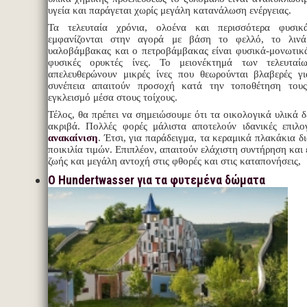
υγεία και παράγεται χωρίς μεγάλη κατανάλωση ενέργειας.
Τα τελευταία χρόνια, ολοένα και περισσότερα φυσικ
εμφανίζονται στην αγορά με βάση το φελλό, το λινά
υαλοβάμβακας και ο πετροβάμβακας είναι φυσικά-μονωτικά
φυσικές ορυκτές ίνες. Το μειονέκτημά των τελευταί
απελευθερώνουν μικρές ίνες που θεωρούνται βλαβερές γ
συνέπεια απαιτούν προσοχή κατά την τοποθέτηση του
εγκλεισμό μέσα στους τοίχους.
Τέλος, θα πρέπει να σημειώσουμε ότι τα οικολογικά υλικά δ
ακριβά. Πολλές φορές μάλιστα αποτελούν ιδανικές επιλ
ανακαίνιση
. Έτσι, για παράδειγμα, τα κεραμικά πλακάκια δι
ποικιλία τιμών. Επιπλέον, απαιτούν ελάχιστη συντήρηση και
ζωής και μεγάλη αντοχή στις φθορές και στις καταπονήσεις,
Ο Hundertwasser για τα φυτεμένα δώματα