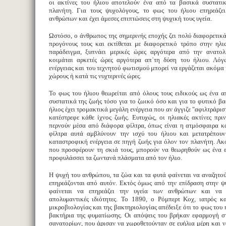
οι ακτίνες του ήλιου αποτελούν ένα από τα βασικά συστατι
πλανήτη. Για τους ψυχολόγους, το φως του ήλιου επηρεάζε
ανθρώπων και έχει άμεσες επιπτώσεις στη ψυχική τους υγεία.
Ωστόσο, ο άνθρωπος της σημερινής εποχής ζει πολύ διαφορετικά
προγόνους τους και εκτίθεται με διαφορετικό τρόπο στην ηλι
παράδειγμα, ξυπνάει μερικές ώρες αργότερα από την ανατο
κοιμάται αρκετές ώρες αργότερα απ΄τη δύση του ήλιου. Λόγ
ενέργειας και του τεχνητού φωτισμού μπορεί να εργάζεται ακόμα 
χώρους ή κατά τις νυχτερινές ώρες.
Το φως του ήλιου θεωρείται από όλους τους ειδικούς ως ένα 
συστατικά της ζωής τόσο για το ζωικό όσο και για το φυτικό βα
ήλιος έχει τρομακτικά μεγάλη ενέργεια που αν άγγιζε "αφιλτράριστ
κατέστρεφε κάθε ίχνος ζωής. Ευτυχώς, οι ηλιακές ακτίνες πρ
περνούν μέσα από διάφορα φίλτρα, όπως είναι η ατμόσφαιρα κ
φίλτρα αυτά αμβλύνουν την ισχύ του ήλιου και μετατρέπουν
καταστροφική ενέργεια σε πηγή ζωής για όλον τον πλανήτη. Ακ
που προσφέρουν τη σκιά τους, μπορούν να θεωρηθούν ως ένα ε
προφυλάσσει τα ζωντανά πλάσματα από τον ήλιο.
Η ψυχή του ανθρώπου, τα ζώα και τα φυτά φαίνεται να αναζητού
επηρεάζονται από αυτόν. Εκτός όμως από την επίδραση στην ψ
φαίνεται να επηρεάζει την υγεία των ανθρώπων και να
απολυμαντικές ιδιότητες. Το 1890, ο Ρόμπερτ Κοχ, ιατρός κα
μικροβιολογίας και της βακτηριολογίας απέδειξε ότι το φως του 
βακτήρια της φυματίωσης. Οι απόψεις του βρήκαν εφαρμογή σ
σανατορίων, που άρισαν να χωροθετούνταν σε ευήλια μέρη και ν