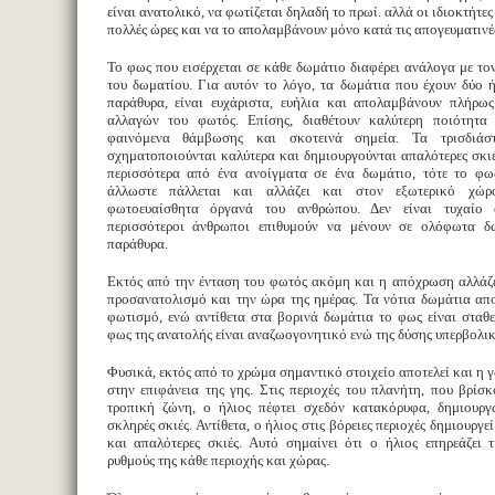
είναι ανατολικό, να φωτίζεται δηλαδή το πρωί. αλλά οι ιδιοκτήτες
πολλές ώρες και να το απολαμβάνουν μόνο κατά τις απογευματινέ
Το φως που εισέρχεται σε κάθε δωμάτιο διαφέρει ανάλογα με τ
του δωματίου. Για αυτόν το λόγο, τα δωμάτια που έχουν δύο 
παράθυρα, είναι ευχάριστα, ευήλια και απολαμβάνουν πλήρως
αλλαγών του φωτός. Επίσης, διαθέτουν καλύτερη ποιότητα 
φαινόμενα θάμβωσης και σκοτεινά σημεία. Τα τρισδιάστ
σχηματοποιούνται καλύτερα και δημιουργούνται απαλότερες σκι
περισσότερα από ένα ανοίγματα σε ένα δωμάτιο, τότε το φω
άλλωστε πάλλεται και αλλάζει και στον εξωτερικό χώρ
φωτοευαίσθητα όργανά του ανθρώπου. Δεν είναι τυχαίο 
περισσότεροι άνθρωποι επιθυμούν να μένουν σε ολόφωτα δ
παράθυρα.
Εκτός από την ένταση του φωτός ακόμη και η απόχρωση αλλάζε
προσανατολισμό και την ώρα της ημέρας. Τα νότια δωμάτια απ
φωτισμό, ενώ αντίθετα στα βορινά δωμάτια το φως είναι σταθ
φως της ανατολής είναι αναζωογονητικό ενώ της δύσης υπερβολι
Φυσικά, εκτός από το χρώμα σημαντικό στοιχείο αποτελεί και η
στην επιφάνεια της γης. Στις περιοχές του πλανήτη, που βρίσ
τροπική ζώνη, ο ήλιος πέφτει σχεδόν κατακόρυφα, δημιουργ
σκληρές σκιές. Αντίθετα, ο ήλιος στις βόρειες περιοχές δημιουργε
και απαλότερες σκιές. Αυτό σημαίνει ότι ο ήλιος επηρεάζει 
ρυθμούς της κάθε περιοχής και χώρας.