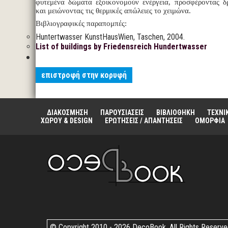
φυτεμένα δώματα εξοικονομούν ενέργεια, προσφέροντας δ
και μειώνοντας τις θερμικές απώλειες το χειμώνα.
Βιβλιογραφικές παραπομπές:
Huntertwasser KunstHausWien, Taschen, 2004.
List of buildings by Friedensreich Hundertwasser
επιστροφή στην κορυφή
ΔΙΑΚΟΣΜΗΣΗ
ΠΑΡΟΥΣΙΑΣΕΙΣ
ΒΙΒΛΙΟΘΗΚΗ
ΤΕΧΝΙ
ΧΩΡΟΥ & DESIGN
ΕΡΩΤΗΣΕΙΣ / ΑΠΑΝΤΗΣΕΙΣ
ΟΜΟΡΦΙΑ
© Copyright 2010 -
2026 DecoBook. All Rights Reserv