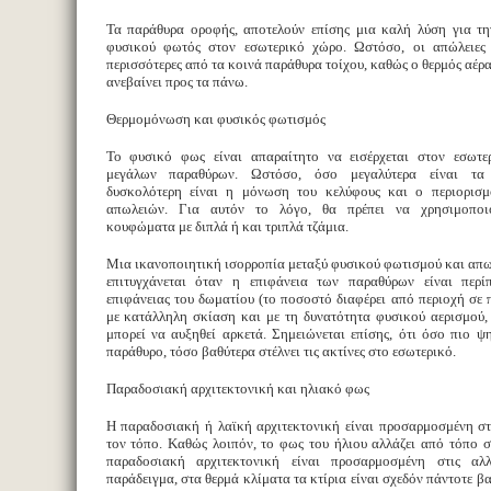
Τα παράθυρα οροφής, αποτελούν επίσης μια καλή λύση για τη
φυσικού φωτός στον εσωτερικό χώρο. Ωστόσο, οι απώλειες 
περισσότερες από τα κοινά παράθυρα τοίχου, καθώς ο θερμός αέρα
ανεβαίνει προς τα πάνω.
Θερμομόνωση και φυσικός φωτισμός
Το φυσικό φως είναι απαραίτητο να εισέρχεται στον εσωτε
μεγάλων παραθύρων. Ωστόσο, όσο μεγαλύτερα είναι τα
δυσκολότερη είναι η μόνωση του κελύφους και ο περιορισμ
απωλειών. Για αυτόν το λόγο, θα πρέπει να χρησιμοποι
κουφώματα με διπλά ή και τριπλά τζάμια.
Μια ικανοποιητική ισορροπία μεταξύ φυσικού φωτισμού και απ
επιτυγχάνεται όταν η επιφάνεια των παραθύρων είναι περ
επιφάνειας του δωματίου (το ποσοστό διαφέρει από περιοχή σε 
με κατάλληλη σκίαση και με τη δυνατότητα φυσικού αερισμού,
μπορεί να αυξηθεί αρκετά. Σημειώνεται επίσης, ότι όσο πιο ψ
παράθυρο, τόσο βαθύτερα στέλνει τις ακτίνες στο εσωτερικό.
Παραδοσιακή αρχιτεκτονική και ηλιακό φως
Η παραδοσιακή ή λαϊκή αρχιτεκτονική είναι προσαρμοσμένη στ
τον τόπο. Καθώς λοιπόν, το φως του ήλιου αλλάζει από τόπο σ
παραδοσιακή αρχιτεκτονική είναι προσαρμοσμένη στις αλλ
παράδειγμα, στα θερμά κλίματα τα κτίρια είναι σχεδόν πάντοτε β