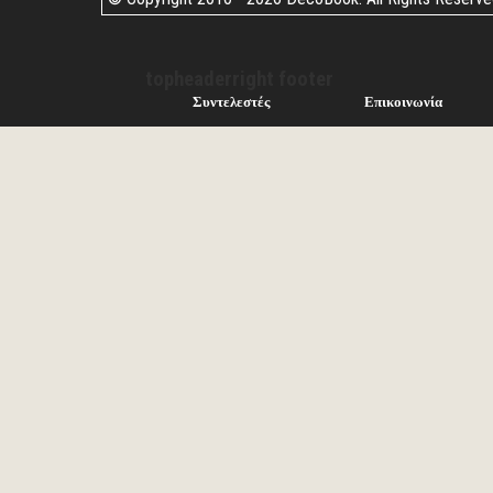
topheaderright footer
Συντελεστές
Επικοινωνία