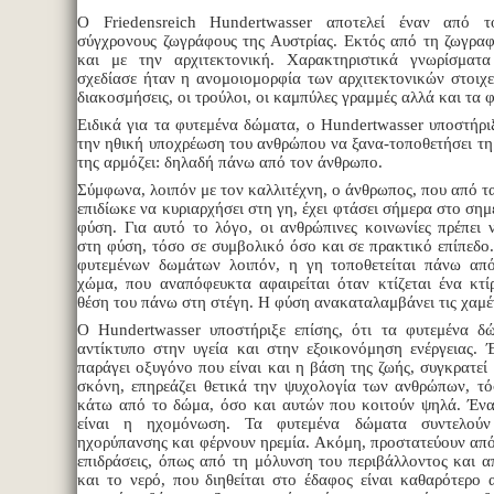
O Friedensreich Hundertwasser αποτελεί έναν από τ
σύγχρονους ζωγράφους της Αυστρίας. Εκτός από τη ζωγραφ
και με την αρχιτεκτονική. Χαρακτηριστικά γνωρίσματ
σχεδίασε ήταν η ανομοιομορφία των αρχιτεκτονικών στοιχε
διακοσμήσεις, οι τρούλοι, οι καμπύλες γραμμές αλλά και τα 
Ειδικά για τα φυτεμένα δώματα, ο Hundertwasser υποστήρι
την ηθική υποχρέωση του ανθρώπου να ξανα-τοποθετήσει τη
της αρμόζει: δηλαδή πάνω από τον άνθρωπο.
Σύμφωνα, λοιπόν με τον καλλιτέχνη, ο άνθρωπος, που από τ
επιδίωκε να κυριαρχήσει στη γη, έχει φτάσει σήμερα στο σημ
φύση. Για αυτό το λόγο, οι ανθρώπινες κοινωνίες πρέπει 
στη φύση, τόσο σε συμβολικό όσο και σε πρακτικό επίπεδο
φυτεμένων δωμάτων λοιπόν, η γη τοποθετείται πάνω απ
χώμα, που αναπόφευκτα αφαιρείται όταν κτίζεται ένα κτίρ
θέση του πάνω στη στέγη. Η φύση ανακαταλαμβάνει τις χαμέν
Ο Hundertwasser υποστήριξε επίσης, ότι τα φυτεμένα δ
αντίκτυπο στην υγεία και στην εξοικονόμηση ενέργειας.
παράγει οξυγόνο που είναι και η βάση της ζωής, συγκρατεί
σκόνη, επηρεάζει θετικά την ψυχολογία των ανθρώπων, τ
κάτω από το δώμα, όσο και αυτών που κοιτούν ψηλά. Έν
είναι η ηχομόνωση. Τα φυτεμένα δώματα συντελού
ηχορύπανσης και φέρνουν ηρεμία. Ακόμη, προστατεύουν από
επιδράσεις, όπως από τη μόλυνση του περιβάλλοντος και α
και το νερό, που διηθείται στο έδαφος είναι καθαρότερο 