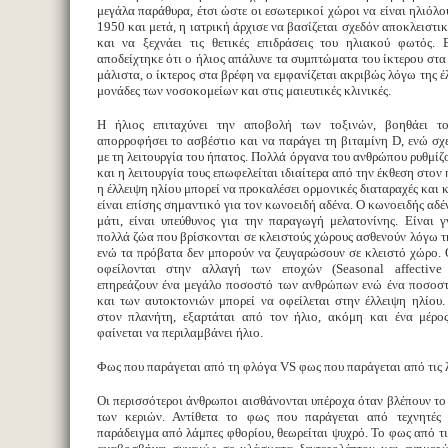
μεγάλα παράθυρα, έτσι ώστε οι εσωτερικοί χώροι να είναι ηλιόλο
1950 και μετά, η ιατρική άρχισε να βασίζεται σχεδόν αποκλειστι
και να ξεχνάει τις θετικές επιδράσεις του ηλιακού φωτός. 
αποδείχτηκε ότι ο ήλιος απάλυνε τα συμπτώματα του ίκτερου στα 
μάλιστα, ο ίκτερος στα βρέφη να εμφανίζεται ακριβώς λόγω της έ
μονάδες των νοσοκομείων και στις μαιευτικές κλινικές.
Η ήλιος επιταχύνει την αποβολή των τοξινών, βοηθάει τ
απορροφήσει το ασβέστιο και να παράγει τη βιταμίνη D, ενώ σχε
με τη λειτουργία του ήπατος. Πολλά όργανα του ανθρώπου ρυθμίζ
και η λειτουργία τους επωφελείται ιδιαίτερα από την έκθεση στον 
η έλλειψη ηλίου μπορεί να προκαλέσει ορμονικές διαταραχές και 
είναι επίσης σημαντικό για τον κωνοειδή αδένα. Ο κωνοειδής αδέ
μάτι, είναι υπεύθυνος για την παραγωγή μελατονίνης. Είναι 
πολλά ζώα που βρίσκονται σε κλειστούς χώρους ασθενούν λόγω τη
ενώ τα πρόβατα δεν μπορούν να ζευγαρώσουν σε κλειστό χώρο. 
οφείλονται στην αλλαγή των εποχών (Seasonal affective 
επηρεάζουν ένα μεγάλο ποσοστό των ανθρώπων ενώ ένα ποσοστ
και των αυτοκτονιών μπορεί να οφείλεται στην έλλειψη ηλίου
στον πλανήτη, εξαρτάται από τον ήλιο, ακόμη και ένα μέρο
φαίνεται να περιλαμβάνει ήλιο.
Φως που παράγεται από τη φλόγα VS φως που παράγεται από τις 
Οι περισσότεροι άνθρωποι αισθάνονται υπέροχα όταν βλέπουν το
των κεριών. Αντίθετα το φως που παράγεται από τεχνητές 
παράδειγμα από λάμπες φθορίου, θεωρείται ψυχρό. Το φως από τι