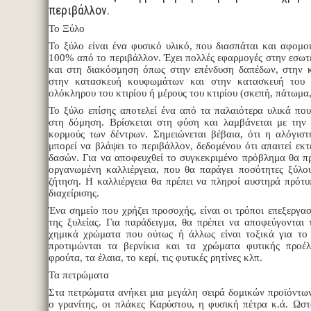
περιβάλλον.
Το Ξύλο
Το ξύλο είναι ένα φυσικό υλικό, που διασπάται και αφομο
100% από το περιβάλλον. Έχει πολλές εφαρμογές στην εσωτ
και στη διακόσμηση όπως στην επένδυση δαπέδων, στην 
στην κατασκευή κουφωμάτων και στην κατασκευή του 
ολόκληρου του κτιρίου ή μέρους του κτιρίου (σκεπή, πάτωμα,
Το ξύλο επίσης αποτελεί ένα από τα παλαιότερα υλικά πο
στη δόμηση. Βρίσκεται στη φύση και λαμβάνεται με την
κορμούς των δέντρων. Σημειώνεται βέβαια, ότι η αλόγισ
μπορεί να βλάψει το περιβάλλον, δεδομένου ότι απαιτεί ε
δασών. Για να αποφευχθεί το συγκεκριμένο πρόβλημα θα πρ
οργανωμένη καλλιέργεια, που θα παράγει ποσότητες ξύλου
ζήτηση. Η καλλιέργεια θα πρέπει να πληροί αυστηρά πρότυ
διαχείρισης.
Ένα σημείο που χρήζει προσοχής, είναι οι τρόποι επεξεργα
της ξυλείας. Για παράδειγμα, θα πρέπει να αποφεύγονται 
χημικά χρώματα που ούτως ή άλλως είναι τοξικά για το
προτιμώνται τα βερνίκια και τα χρώματα φυτικής προέ
φρούτα, τα έλαια, το κερί, τις φυτικές ρητίνες κλπ.
Τα πετρώματα
Στα πετρώματα ανήκει μια μεγάλη σειρά δομικών προϊόντω
ο γρανίτης, οι πλάκες Καρύστου, η φυσική πέτρα κ.ά. Ωσ