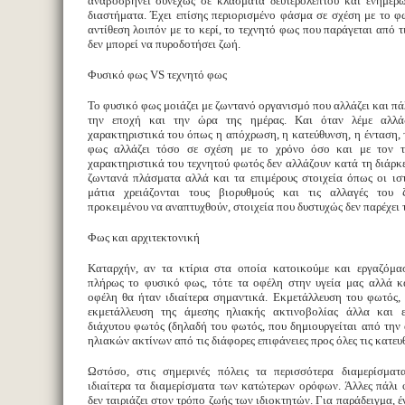
αναβοσβήνει συνεχώς σε κλάσματα δευτερολέπτου και ενημερώ
διαστήματα. Έχει επίσης περιορισμένο φάσμα σε σχέση με το φ
αντίθεση λοιπόν με το κερί, το τεχνητό φως που παράγεται από τ
δεν μπορεί να πυροδοτήσει ζωή.
Φυσικό φως VS τεχνητό φως
Το φυσικό φως μοιάζει με ζωντανό οργανισμό που αλλάζει και πά
την εποχή και την ώρα της ημέρας. Και όταν λέμε αλλάζ
χαρακτηριστικά του όπως η απόχρωση, η κατεύθυνση, η ένταση, 
φως αλλάζει τόσο σε σχέση με το χρόνο όσο και με τον τό
χαρακτηριστικά του τεχνητού φωτός δεν αλλάζουν κατά τη διάρκε
ζωντανά πλάσματα αλλά και τα επιμέρους στοιχεία όπως οι ιστ
μάτια χρειάζονται τους βιορυθμούς και τις αλλαγές του 
προκειμένου να αναπτυχθούν, στοιχεία που δυστυχώς δεν παρέχει 
Φως και αρχιτεκτονική
Καταρχήν, αν τα κτίρια στα οποία κατοικούμε και εργαζόμα
πλήρως το φυσικό φως, τότε τα οφέλη στην υγεία μας αλλά κ
οφέλη θα ήταν ιδιαίτερα σημαντικά. Εκμετάλλευση του φωτός,
εκμετάλλευση της άμεσης ηλιακής ακτινοβολίας άλλα και ε
διάχυτου φωτός (δηλαδή του φωτός, που δημιουργείται από τη
ηλιακών ακτίνων από τις διάφορες επιφάνειες προς όλες τις κατευθ
Ωστόσο, στις σημερινές πόλεις τα περισσότερα διαμερίσματα
ιδιαίτερα τα διαμερίσματα των κατώτερων ορόφων. Άλλες πάλι 
δεν ταιριάζει στον τρόπο ζωής των ιδιοκτητών. Για παράδειγμα, έ