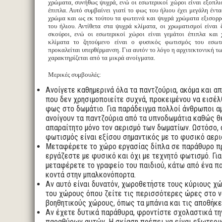
χρώματα, συνήθως ψυχρά, ενώ οι εσωτερικοί χώροι είναι εξοπλι
έπιπλα. Αυτό συμβαίνει γιατί το φως του ήλιου έχει μεγάλη έντα
χρώμα και ως εκ τούτου τα φωτεινά και ψυχρά χρώματα εξισορ
του ήλιου. Αντίθετα στα ψυχρά κλίματα, οι χρωματισμοί είναι ζ
σκούροι, ενώ οι εσωτερικοί χώροι είναι γεμάτοι έπιπλα και 
κλίματα το ζητούμενο είναι ο φυσικός φωτισμός του εσωτε
προκαλείται υπερθέρμανση. Για αυτόν το λόγο η αρχιτεκτονική τ
χαρακτηρίζεται από τα μικρά ανοίγματα.
Μερικές συμβουλές:
Ανοίγετε καθημερινά όλα τα παντζούρια, ακόμα και α
που δεν χρησιμοποιείτε συχνά, προκειμένου να εισέ
φως στο δωμάτιο. Για παράδειγμα πολλοί άνθρωποι α
ανοίγουν τα παντζούρια από τα υπνοδωμάτια καθώς 
απαραίτητο μόνο τον αερισμό των δωματίων. Ωστόσο,
φωτισμός είναι εξίσου σημαντικός με το φυσικό αερι
Μεταφέρετε το χώρο εργασίας δίπλα σε παράθυρο π
εργάζεστε με φυσικό και όχι με τεχνητό φωτισμό. Για
μεταφέρετε το γραφείο του παιδιού, κάτω από ένα π
κοντά στην μπαλκονόπορτα.
Αν αυτό είναι δυνατόν, χωροθετήστε τους κύριους χώ
του χώρους όπου ζείτε τις περισσότερες ώρες στο ν
βοηθητικούς χώρους, όπως τα μπάνια και τις αποθήκε
Αν έχετε δυτικά παράθυρα, φροντίστε σχολαστικά τη
παραθύρων αυτών. Η σκίαση πρέπει να είναι εξωτερικ