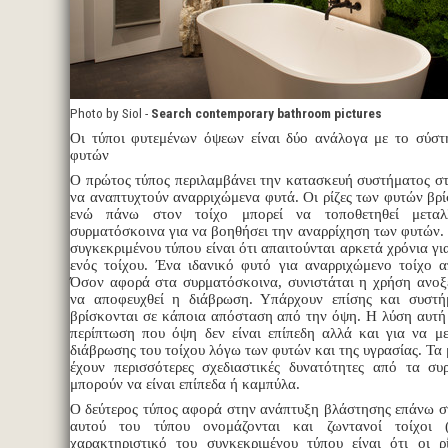
Photo by Siol -
Search contemporary bathroom pictures
Οι τύποι φυτεμένων όψεων είναι δύο ανάλογα με το σύσ
φυτών
Ο πρώτος τύπος περιλαμβάνει την κατασκευή συστήματος στ
να αναπτυχτούν αναρριχώμενα φυτά. Οι ρίζες των φυτών βρ
ενώ πάνω στον τοίχο μπορεί να τοποθετηθεί μεταλ
συρματόσκοινα για να βοηθήσει την αναρρίχηση των φυτών.
συγκεκριμένου τύπου είναι ότι απαιτούνται αρκετά χρόνια γ
ενός τοίχου. Ένα ιδανικό φυτό για αναρριχώμενο τοίχο α
Όσον αφορά στα συρματόσκοινα, συνιστάται η χρήση ανοξ
να αποφευχθεί η διάβρωση. Υπάρχουν επίσης και συστή
βρίσκονται σε κάποια απόσταση από την όψη. Η λύση αυτή 
περίπτωση που όψη δεν είναι επίπεδη αλλά και για να με
διάβρωσης του τοίχου λόγω των φυτών και της υγρασίας. Τα
έχουν περισσότερες σχεδιαστικές δυνατότητες από τα σ
μπορούν να είναι επίπεδα ή καμπύλα.
Ο δεύτερος τύπος αφορά στην ανάπτυξη βλάστησης επάνω στ
αυτού του τύπου ονομάζονται και ζωντανοί τοίχοι (
χαρακτηριστικό του συγκεκριμένου τύπου είναι ότι οι ρ