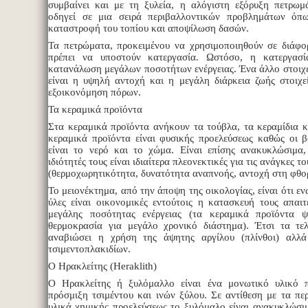
συμβαίνει και με τη ξυλεία, η αλόγιστη εξόρυξη πετρω
οδηγεί σε μια σειρά περιβαλλοντικών προβλημάτων όπ
καταστροφή του τοπίου και αποψίλωση δασών.
Τα πετρώματα, προκειμένου να χρησιμοποιηθούν σε διάφο
πρέπει να υποστούν κατεργασία. Ωστόσο, η κατεργασί
κατανάλωση μεγάλων ποσοτήτων ενέργειας. Ένα άλλο στοιχ
είναι η υψηλή αντοχή και η μεγάλη διάρκεια ζωής στοιχε
εξοικονόμηση πόρων.
Τα κεραμικά προϊόντα
Στα κεραμικά προϊόντα ανήκουν τα τούβλα, τα κεραμίδια κ
κεραμικά προϊόντα είναι φυσικής προελεύσεως καθώς οι β
είναι το νερό και το χώμα. Είναι επίσης ανακυκλώσιμα
ιδιότητές τους είναι ιδιαίτερα πλεονεκτικές για τις ανάγκες 
(θερμοχωρητικότητα, δυνατότητα αναπνοής, αντοχή στη φθορ
Το μειονέκτημα, από την άποψη της οικολογίας, είναι ότι εν
ύλες είναι οικονομικές εντούτοις η κατασκευή τους απαι
μεγάλης ποσότητας ενέργειας (τα κεραμικά προϊόντα 
θερμοκρασία για μεγάλο χρονικό διάστημα). Έτσι τα τελ
αναβιώσει η χρήση της άψητης αργίλου (πλίνθοι) αλλ
τσιμεντοπλακιδίων.
Ο Ηρακλείτης (Heraklith)
Ο Ηρακλείτης ή ξυλόμαλλο είναι ένα μονωτικό υλικό 
πρόσμιξη τσιμέντου και ινών ξύλου. Σε αντίθεση με τα πε
υλικά χημικής προελεύσεως το ξυλόμαλο είναι ανακυκλώσιμ