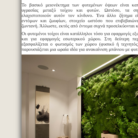
Το βασικό μειονέκτημα των φυτεμένων όψεων είναι κα
υγρασίας μεταξύ τοίχου και φυτών. Ωστόσο, τα ση
ελαχιστοποιούν αυτόν τον κίνδυνο. Ένα άλλο ζήτημα ε
εντόμων και ζωυφίων, στοιχείο ωστόσο που επιβεβαιώνε
ζωντανή. Άλλωστε, εκτός από έντομα συχνά προσελκύονται κ
Οι φυτεμένοι τοίχοι είναι κατάλληλοι τόσο για εφαρμογές ε
και για εφαρμογές εσωτερικού χώρου. Στη δεύτερη πε
εξασφαλίζεται ο φωτισμός των χώρου (φυσικό ή τεχνητό
παρουσιάζεται μια ωραία ιδέα για ανακαίνιση μπάνιου με φυτ