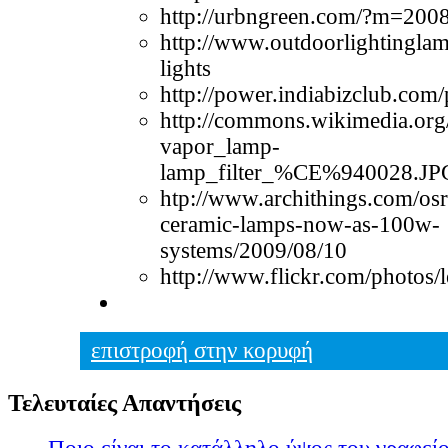
http://urbngreen.com/?m=200
http://www.outdoorlightinglam
lights
http://power.indiabizclub.co
http://commons.wikimedia.org
vapor_lamp-
lamp_filter_%CE%940028.JP
htp://www.archithings.com/os
ceramic-lamps-now-as-100w-
systems/2009/08/10
http://www.flickr.com/photos/
επιστροφή στην κορυφή
Τελευταίες Απαντήσεις