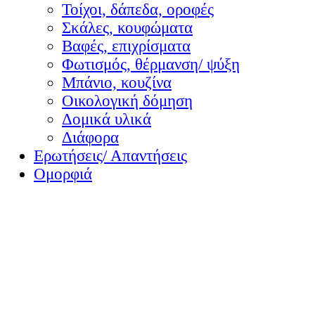
Τοίχοι, δάπεδα, οροφές
Σκάλες, κουφώματα
Βαφές, επιχρίσματα
Φωτισμός, θέρμανση/ ψύξη
Μπάνιο, κουζίνα
Οικολογική δόμηση
Δομικά υλικά
Διάφορα
Ερωτήσεις/ Απαντήσεις
Ομορφιά