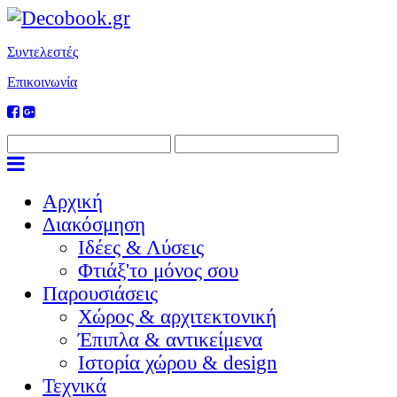
Συντελεστές
Επικοινωνία
Αρχική
Διακόσμηση
Ιδέες & Λύσεις
Φτιάξ'το μόνος σου
Παρουσιάσεις
Χώρος & αρχιτεκτονική
Έπιπλα & αντικείμενα
Ιστορία χώρου & design
Τεχνικά