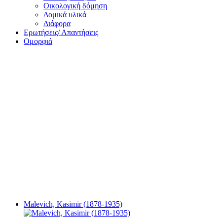
Οικολογική δόμηση
Δομικά υλικά
Διάφορα
Ερωτήσεις/ Απαντήσεις
Ομορφιά
Malevich, Kasimir (1878-1935)