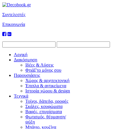
Συντελεστές
Επικοινωνία
Αρχική
Διακόσμηση
Ιδέες & Λύσεις
Φτιάξ'το μόνος σου
Παρουσιάσεις
Χώρος & αρχιτεκτονική
Έπιπλα & αντικείμενα
Ιστορία χώρου & design
Τεχνικά
Τοίχοι, δάπεδα, οροφές
Σκάλες, κουφώματα
Βαφές, επιχρίσματα
Φωτισμός, θέρμανση/
ψύξη
Μπάνιο, κουζίνα