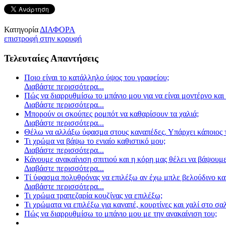
Κατηγορία
ΔΙΑΦΟΡΑ
επιστροφή στην κορυφή
Τελευταίες Απαντήσεις
Ποιο είναι το κατάλληλο ύψος του γραφείου;
Διαβάστε περισσότερα...
Πώς να διαρρυθμίσω το μπάνιο μου για να είναι μοντέρνο και 
Διαβάστε περισσότερα...
Μπορούν οι σκούπες ρομπότ να καθαρίσουν τα χαλιά;
Διαβάστε περισσότερα...
Θέλω να αλλάξω ύφασμα στους καναπέδες. Υπάρχει κάποιος τ
Τι χρώμα να βάψω το ενιαίο καθιστικό μου;
Διαβάστε περισσότερα...
Κάνουμε ανακαίνιση σπιτιού και η κόρη μας θέλει να βάψουμε
Διαβάστε περισσότερα...
Τί ύφασμα πολυθρόνας να επιλέξω αν έχω μπλε βελούδινο κα
Διαβάστε περισσότερα...
Τι χρώμα τραπεζαρία κουζίνας να επιλέξω;
Τι χρώματα να επιλέξω για καναπέ, κουρτίνες και χαλί στο σα
Πώς να διαρρυθμίσω το μπάνιο μου με την ανακαίνιση του;