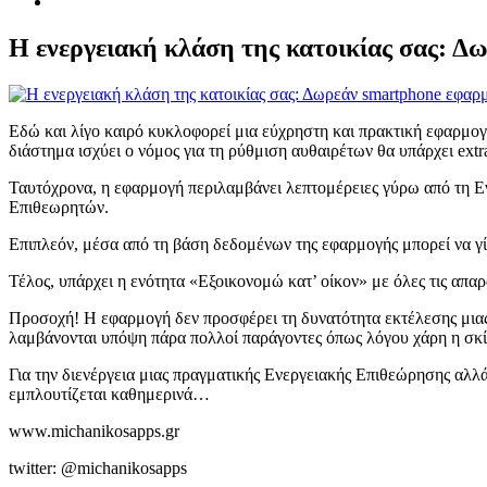
Η ενεργειακή κλάση της κατοικίας σας: 
Εδώ και λίγο καιρό κυκλοφορεί μια εύχρηστη και πρακτική εφαρμογή
διάστημα ισχύει ο νόμος για τη ρύθμιση αυθαιρέτων θα υπάρχει ext
Ταυτόχρονα, η εφαρμογή περιλαμβάνει λεπτομέρειες γύρω από τη Εν
Επιθεωρητών.
Επιπλεόν, μέσα από τη βάση δεδομένων της εφαρμογής μπορεί να γίν
Τέλος, υπάρχει η ενότητα «Εξοικονομώ κατ’ οίκον» με όλες τις απα
Προσοχή! Η εφαρμογή δεν προσφέρει τη δυνατότητα εκτέλεσης μιας 
λαμβάνονται υπόψη πάρα πολλοί παράγοντες όπως λόγου χάρη η σκία
Για την διενέργεια μιας πραγματικής Ενεργειακής Επιθεώρησης αλλ
εμπλουτίζεται καθημερινά…
www.michanikosapps.gr
twitter: @michanikosapps