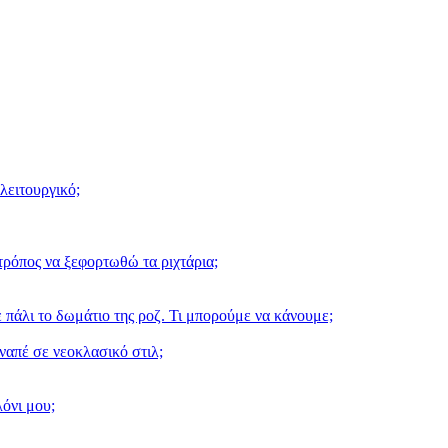
λειτουργικό;
ρόπος να ξεφορτωθώ τα ριχτάρια;
 πάλι το δωμάτιο της ροζ. Τι μπορούμε να κάνουμε;
ναπέ σε νεοκλασικό στιλ;
λόνι μου;