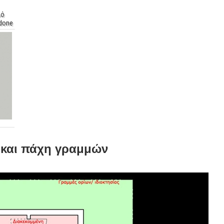
λό
idone
ι και πάχη γραμμών