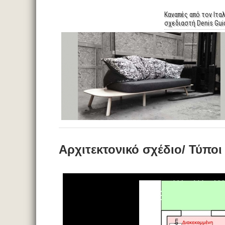
Καναπές από τον Ιτα
σχεδιαστή Denis Gu
Αρχιτεκτονικό σχέδιο/ Τύπο