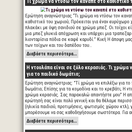
Tι χρώμα να ντύσω τον καναπέ στο καθιστικό 
Ερώτηση αναγνώστριας “Τι χρώμα να ντύσω τον κανα
καθιστικό του χωριού; Πρόκειται για έναν ευρύχωρο
πλακάκι με όψη σανιδιού σε χρώμα μπεζ. Οι τοίχοι εί
μια μπεζ γλυκιά απόχρωση και υπάρχει μια τραπεζαρ
λιονταρίσια πόδια σε καφέ καρυδί.” Κική Η άποψη μα
των τοίχων και του δαπέδου του…
Διαβάστε περισσότερα...
Η ντουλάπα είναι σε ξύλο κερασιάς. Τι χρώμα 
για το παιδικό δωμάτιο;
Ερώτηση αναγνώστριας: "Τί χρώμα να επιλέξω για το 
δωμάτιο; Επίσης για τα κομοδίνα και το κρεβάτι; Η ντ
χρώμα κερασιάς. Σας παρακαλώ απαντήστε μου" Η απ
ερώτησή σας είναι πολύ γενική και θα θέλαμε περισσ
(ηλικία παιδιού, προτιμήσεις, φωτισμός χώρου κτλ), γ
μπορέσουμε να σας καθοδηγήσουμε σωστότερα. Για αυ
Διαβάστε περισσότερα...