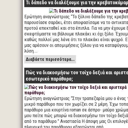
Τι δάπεδο να διαλέξουμε για την κρεβατοκάμαρ
Ερώτηση αναγνώστριας “Το ξύλινο δάπεδο της κρεβα
παρουσίασε σαράκι, έτσι αποφασίσαμε να το αντικα
προτού επεκταθεί και στα έπιπλα. Για να μην έχουμε 
σκεφτόμαστε να βάλουμε πλακάκι κι όχι ξύλο. Έχου
καθώς πολλοί μας λένε ότι το πλακάκι είναι ψυχρό. Ε
μας αρέσουν οι απομιμήσεις ξύλου για να καταφύγουμ
λύση.…
Διαβάστε περισσότερα...
Πώς να διακοσμήσω τον τοίχο δεξιά και αριστ
εσωτερικό παράθυρο;
Ερώτηση αναγνώστριας “Στην τραπεζαρία μου ο ένας τ
μικρό παράθυρο που τον χωρίζει σε 2 μέρη. Έχω τοπ
παράθυρο μια κουρτίνα roman σε άσπρο- μαύρο χρώμα
μου πείτε πώς μπορώ να διακοσμήσω τον τοίχο δεξιά
από το παράθυρο.” Αναστασία Η άποψη μας Οι επιλογ
πλευρικά του παράθυρου εξαρτώνται από…