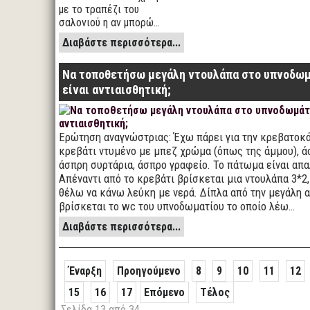
με το τραπέζι του
σαλονιού η αν μπορώ…
Διαβάστε περισσότερα...
Να τοποθετήσω μεγάλη ντουλάπα στο υπνοδωμ
είναι αντιαισθητική;
Ερώτηση αναγνώστριας: Έχω πάρει για την κρεβατοκ
κρεβάτι ντυμένο με μπεζ χρώμα (όπως της άμμου), ά
άσπρη συρτάρια, άσπρο γραφείο. Το πάτωμα είναι απα
Απέναντι από το κρεβάτι βρίσκεται μια ντουλάπα 3*2,
θέλω να κάνω λεύκη με νερά. Δίπλα από την μεγάλη α
βρίσκεται το wc του υπνοδωματίου το οποίο λέω…
Διαβάστε περισσότερα...
Έναρξη
Προηγούμενο
8
9
10
11
12
15
16
17
Επόμενο
Τέλος
Σελίδα 13 από 34