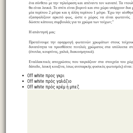
ένα σύνθετο με την τηλεόραση και απέναντι τον καναπέ. Τα ντουλ
θα είναι λευκά. Το σπίτι είναι βορινό και στο χώρο υπάρχουν δυ
μία περίπου 2 μέτρα και η άλλη περίπου 1 μέτρο. Έχω την αίσθησ
εξασφαλίζουν αρκετό φως, ώστε ο χώρος να είναι φωτεινός.
δώσετε κάποιες συμβουλές για το χρώμα των τοίχων;"
Η απάντησή μας:
Προτείνουμε την εφαρμογή φωτεινών χρωμάτων στους τοίχους
δυνατότητα να προσθέσετε πινελιές χρώματος στα υπόλοιπα στ
(έπιπλα, κουρτίνες, χαλιά, διακοσμητικά).
Εναλλακτικές αποχρώσεις που ταιριάζουν στα στοιχεία του χώ
δάπεδο, λευκή κουζίνα, ίσως ανεπαρκής φυσικός φωτισμός) είναι:
Off white προς γκρι
Off white πρός γαλάζιο
Off white πρός κρέμ ή μπεζ.