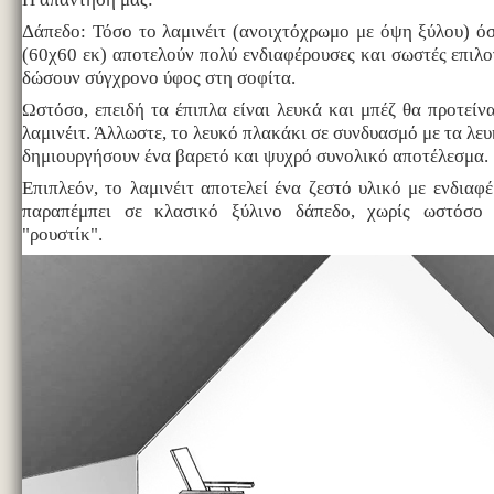
Δάπεδο: Τόσο το λαμινέιτ (ανοιχτόχρωμο με όψη ξύλου) ό
(60χ60 εκ) αποτελούν πολύ ενδιαφέρουσες και σωστές επιλογ
δώσουν σύγχρονο ύφος στη σοφίτα.
Ωστόσο, επειδή τα έπιπλα είναι λευκά και μπέζ θα προτείν
λαμινέιτ. Άλλωστε, το λευκό πλακάκι σε συνδυασμό με τα λε
δημιουργήσουν ένα βαρετό και ψυχρό συνολικό αποτέλεσμα.
Επιπλεόν, το λαμινέιτ αποτελεί ένα ζεστό υλικό με ενδια
παραπέμπει σε κλασικό ξύλινο δάπεδο, χωρίς ωστόσο 
"ρουστίκ".