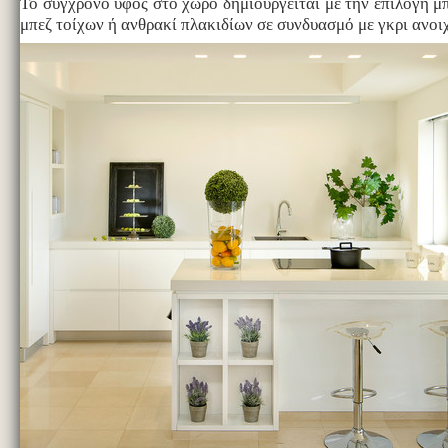
Το σύγχρονο ύφος στο χώρο δημιουργείται με την επιλογή μπ
μπεζ τοίχων ή ανθρακί πλακιδίων σε συνδυασμό με γκρι ανοιχ