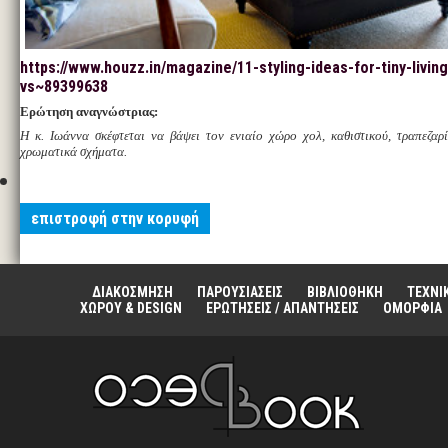
https://www.houzz.in/magazine/11-styling-ideas-for-tiny-livi
vs~89399638
Ερώτηση αναγνώστριας:
Η κ. Ιωάννα σκέφτεται να βάψει τον ενιαίο χώρο χολ, καθιστικού, τραπεζαρί
χρωματικά σχήματα.
επιστροφή στην κορυφή
ΔΙΑΚΟΣΜΗΣΗ
ΠΑΡΟΥΣΙΑΣΕΙΣ
ΒΙΒΛΙΟΘΗΚΗ
ΤΕΧΝΙ
ΧΩΡΟΥ & DESIGN
ΕΡΩΤΗΣΕΙΣ / ΑΠΑΝΤΗΣΕΙΣ
ΟΜΟΡΦΙΑ