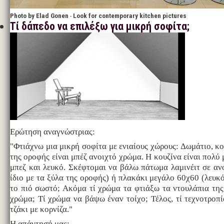
Photo by Elad Gonen
-
Look for contemporary kitchen pictures
Τί δάπεδο να επιλέξω για μικρή σοφίτα;
Ερώτηση αναγνώστριας:
"Φτιάχνω μια μικρή σοφίτα με ενιαίους χώρους: Δωμάτιο, κο
της οροφής είναι μπέζ ανοιχτό χρώμα. Η κουζίνα είναι πολύ μ
μπεζ και λευκό. Σκέφτομαι να βάλω πάτωμα λαμινέιτ σε αν
ίδιο με τα ξύλα της οροφής) ή πλακάκι μεγάλο 60χ60 (λευκό
το πιό σωστό; Ακόμα τί χρώμα τα φτιάξω τα ντουλάπια της
χρώμα; Τί χρώμα να βάψω έναν τοίχο; Τέλος, τί τεχνοτροπ
τζάκι με κορνίζα."
Η απάντησή μας: