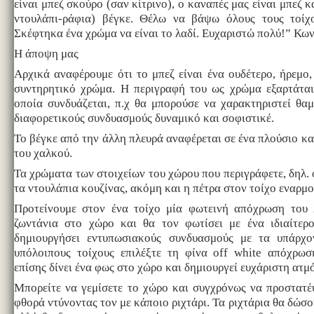
είναι μπεζ σκούρο (σαν κίτρινο), ο καναπές μας είναι μπεζ κ
ντουλάπι-ράφια) βέγκε. Θέλω να βάψω όλους τους τοίχο
Σκέφτηκα ένα χρώμα να είναι το λαδί. Ευχαριστώ πολύ!” Κω
Η άποψη μας
Αρχικά αναφέρουμε ότι το μπεζ είναι ένα ουδέτερο, ήρεμο,
συντηρητικό χρώμα. Η περιγραφή του ως χρώμα εξαρτάτα
οποία συνδυάζεται, π.χ θα μπορούσε να χαρακτηριστεί θα
διαφορετικούς συνδυασμούς δυναμικό και σοφιστικέ.
Το βέγκε από την άλλη πλευρά αναφέρεται σε ένα πλούσιο κ
του χαλκού.
Τα χρώματα των στοιχείων του χώρου που περιγράφετε, δηλ. 
τα ντουλάπια κουζίνας, ακόμη και η πέτρα στον τοίχο εναρμο
Προτείνουμε στον ένα τοίχο μία φωτεινή απόχρωση του 
ζωντάνια στο χώρο και θα τον φωτίσει με ένα ιδιαίτερ
δημιουργήσει εντυπωσιακούς συνδυασμούς με τα υπάρχο
υπόλοιπους τοίχους επιλέξτε τη φίνα off white απόχρω
επίσης δίνει ένα φως στο χώρο και δημιουργεί ευχάριστη ατμ
Μπορείτε να γεμίσετε το χώρο και συγχρόνως να προστατέ
φθορά ντύνοντας τον με κάποιο ριχτάρι. Τα ριχτάρια θα δώσ