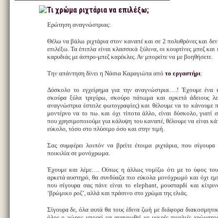
Ερώτηση αναγνώστριας:
Θέλω να βάλω ριχτάρια στον καναπέ και σε 2 πολυθρόνες και δεν
επιλέξω. Τα έπιπλα είναι κλασσικά ξύλινα, οι κουρτίνες μπεζ και
καρυδιάς με άσπρο-μπεζ καρέκλες. Αν μπορείτε να με βοηθήσετε.
Την απάντηση δίνει η Νάσια Καραγιώτα από
το εργαστήρι
:
Δύσκολο το εγχείρημα για την αναγνώστρια….! Έχουμε ένα 
σκούρα ξύλα τριγύρω, σκούρο πάτωμα και αρκετά άδειους λε
αναγνώστρια έστειλε φωτογραφίες) και θέλουμε να το κάνουμε 
μοντέρνο να το πω. και όχι τίποτα άλλο, είναι δύσκολο, γιατί 
που χρησιμοποιούμε για κάλυψη του καναπέ, θέλουμε να είναι κάτ
εύκολο, τόσο στο πλύσιμο όσο και στην τιμή.
Σας συμφέρει λοιπόν να βρείτε έτοιμα ριχτάρια, που σίγουρα
ποικιλία σε μονόχρωμα.
Έχουμε και λέμε…. Ούτως η άλλως νομίζω ότι με το ύφος του
αρκετά αυστηρό, θα συνδύαζα πιο εύκολα μονόχρωμό και όχι εμ
που σίγουρα σας πάνε είναι το elephant, μουσταρδί και κίτρι
‘βρώμικο ροζ’, αλλά και πράσινο στο χρώμα της ελιάς.
Σίγουρα δε, όλα αυτά θα τους έδινα ζωή με διάφορα διακοσμητι
όλος ο χώρος μπορεί να ανανεωθεί με μικρές πινελιές χρώματος