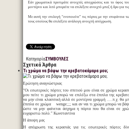
Εάν χρωματικά προτιμάτε ανοιχτές αποχρώσεις και το ύφος το
μοντέρνο και λιτό μπορείτε να επιλέξετε ανοιχτό μπεζ ή δρυ για τις
Με αυτή την επιλογή “ενοποιείτε” τις πόρτες με την επιφάνεια τ
τους οποίους θα επιλέξετε ανάλογη ανοιχτή απόχρωση.
Κατηγορία
ΣΥΜΒΟΥΛΕΣ
Σχετικά Άρθρα
Τι χρώμα να βάψω την κρεβατοκάμαρα μου;
Ερώτηση αναγνώστριας
“Οι εσωτερικές πόρτες του σπιτιού μου είναι σε χρώμα κερασι
μου πείτε τι χρώμα μπορώ να επιλέξω στα έπιπλα της κρεβα
να μην είναι κλασσική αλλά σε μοντέρνα γραμμή .....π.χ. θα 
έπιπλα σε χρώμα wenge;;;; και αν ναι τι χρώμα μπορώ να βάψ
ώστε να μην φαίνεται άσχημα η πόρτα που θα είναι σε χρώ
ευχαριστώ πολύ.” Κωνσταντίνα
Η άποψη μας
Η απόχρωση της κερασιάς για τις εσωτερικές πόρτες δίν