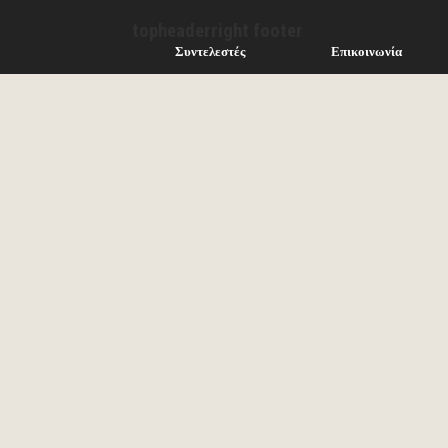
topheaderright footer
Συντελεστές
Επικοινωνία