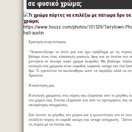
σε φυσικό χρώμα;
https://www.houzz.com/photos/101529/Tarrytown-Pha
hall-austin
Ερώτηση αναγνώστριας
“Ανακαινίζουμε το σπίτι μας και έχω πρόβλημα με τις πόρτε
βάλαμε είναι ένας κλασσικός φυσικός δρυς και τα έπιπλα του σ
μοντέρνα σε σκούρο καφέ χρώμα (καρυδί). Θα βάλουμε πόρτες
επιλογές στα χρώματα είναι καρυδιά, κερασιά, wenge και ένα ξασ
δρυ. Τι προτείνετε να ακολουθήσω ώστε να ταιριάζει αλλά να είν
Χριστίνα
Η απάντηση μας
Η επιλογή χρώματος στις πόρτες σας εξαρτάται από το μέγεθος κ
του χώρου σας. Επίσης εξαρτάται και από τις προτιμήσεις σας σ
σκουρότερες αποχρώσεις.
Εάν λοιπόν το μέγεθος του χώρου και η φωτεινότητα του το επιτρ
επιλέξετε πόρτες σε καρυδί ακόμη και wenge απόχρωση. “Δένετ
τις πόρτες με τα έπιπλα σας.