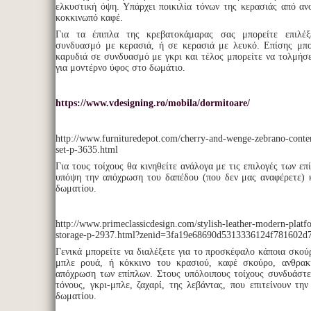
ελκυστική όψη. Υπάρχει ποικιλία τόνων της κερασιάς από αν
κοκκινωπό καφέ.
Για τα έπιπλα της κρεβατοκάμαρας σας μπορείτε επιλέ
συνδυασμό με κερασιά, ή σε κερασιά με λευκό. Επίσης μπο
καρυδιά σε συνδυασμό με γκρι και τέλος μπορείτε να τολμήσ
για μοντέρνο ύφος στο δωμάτιο.
https://www.vdesigning.ro/mobila/dormitoare/
http://www.furnituredepot.com/cherry-and-wenge-zebrano-cont
set-p-3635.html
Για τους τοίχους θα κινηθείτε ανάλογα με τις επιλογές των ε
υπόψη την απόχρωση του δαπέδου (που δεν μας αναφέρετε) 
δωματίου.
http://www.primeclassicdesign.com/stylish-leather-modern-platf
storage-p-2937.html?zenid=3fa19e68690d5313336124f781602d
Γενικά μπορείτε να διαλέξετε για το προσκέφαλο κάποια σκο
μπλε ρουά, ή κόκκινο του κρασιού, καφέ σκούρο, ανθρακ
απόχρωση των επίπλων. Στους υπόλοιπους τοίχους συνδυάστ
τόνους, γκρι-μπλε, ζαχαρί, της λεβάντας, που επιτείνουν τη
δωματίου.