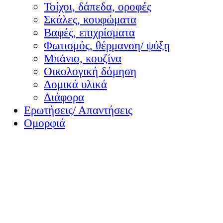
Τοίχοι, δάπεδα, οροφές
Σκάλες, κουφώματα
Βαφές, επιχρίσματα
Φωτισμός, θέρμανση/ ψύξη
Μπάνιο, κουζίνα
Οικολογική δόμηση
Δομικά υλικά
Διάφορα
Ερωτήσεις/ Απαντήσεις
Ομορφιά