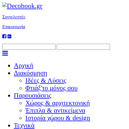
Συντελεστές
Επικοινωνία
Αρχική
Διακόσμηση
Ιδέες & Λύσεις
Φτιάξ'το μόνος σου
Παρουσιάσεις
Χώρος & αρχιτεκτονική
Έπιπλα & αντικείμενα
Ιστορία χώρου & design
Τεχνικά