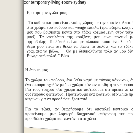
contemporary-living-room-sydney
Ερώτηση αναγνώστριας
"Το καθιστικό μου είναι ενιαίος χώρος με την κουζίνα. Αποτε
στο χρώμα του πούρου και wenge έπιπλα (τραπεζαρία κλπ).
μου που βρίσκεται κοντά στο τζάκι κρεμασμένη στον τοίχ
μπεζ. Τα ντουλάπια της κουζίνας μου είναι ποντικί μ
αμμοβολής. Το δάπεδο είναι με πλακάκι σπασμένο λευκό 
θέμα μου είναι ότι θέλω να βάψω το σαλόνι και το τζάκι
χρώματα να βάλω. Θα με διευκολύνατε πολύ αν μου δίνα
Ευχαριστώ πολύ!!” Βίκυ
Η άποψη μας
Το χρώμα του πούρου, ένα βαθύ καφέ με τόνους κόκκινου, ό
ένα σκούρο σχεδόν μαύρο χρώμα κάνουν αισθητή την παρουσ
Για τους τοίχους σας χρωματικά πιστεύουμε ότι πρέπει να κ
ουδέτερους φωτεινούς. Προτείνουμε ένα φωτεινό, off-white πρ
κίτρινου για να προσδώσει ζεστασιά.
Για το τζάκι, αν θεωρήσουμε ότι αποτελεί κεντρικό 
προτείνουμε μια λαμπερή διαχρονική απόχρωση του πρ
προσδώσει χρώμα και ζωντάνια στο χώρο.