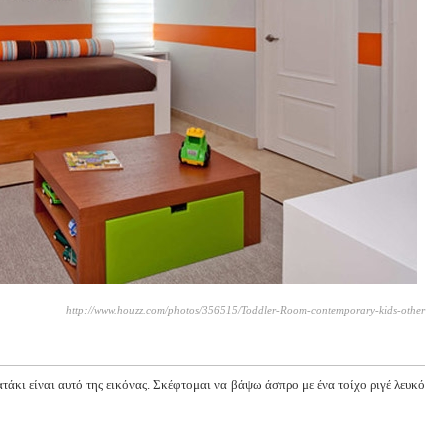
http://www.houzz.com/photos/356515/Toddler-Room-contemporary-kids-other
άκι είναι αυτό της εικόνας. Σκέφτομαι να βάψω άσπρο με ένα τοίχο ριγέ λευκό