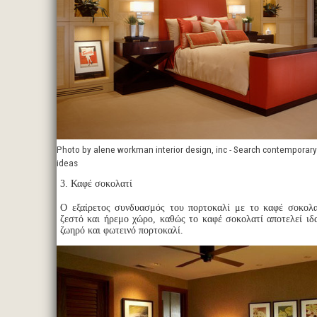
Photo by alene workman interior design, inc - Search contempora
ideas
3. Καφέ σοκολατί
Ο εξαίρετος συνδυασμός του πορτοκαλί με το καφέ σοκολα
ζεστό και ήρεμο χώρο, καθώς το καφέ σοκολατί αποτελεί ιδα
ζωηρό και φωτεινό πορτοκαλί.