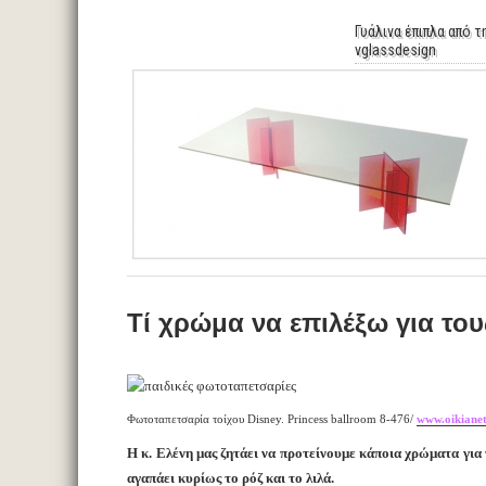
Γυάλινα έπιπλα από τ
vglassdesign
Τί χρώμα να επιλέξω για του
Φωτοταπετσαρία τοίχου Disney. Princess ballroom 8-476/
www.oikianet
Η κ. Ελένη μας ζητάει να προτείνουμε κάποια χρώματα για 
αγαπάει κυρίως το ρόζ και το λιλά.